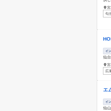
宮
勾
H
イ
仙台
宮
広
エ
イ
仙山