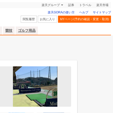
楽天グループ
証券
トラベル
楽天市場
楽天GORAの使い方
ヘルプ
サイトマップ
閲覧履歴
お気に入り
MYページ(予約の確認・変更・取消)
競技
ゴルフ用品