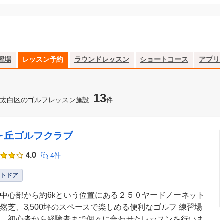
習場
レッスン予約
ラウンドレッスン
ショートコース
アプリ
13
太白区のゴルフレッスン施設
件
ヶ丘ゴルフクラブ
4.0
4件
ウトドア
中心部から約6kという位置にある２５０ヤードノーネット
然芝、3,500坪のスペースで楽しめる便利なゴルフ 練習場
。初心者から経験者まで個々に合わせたレッスンを行いま