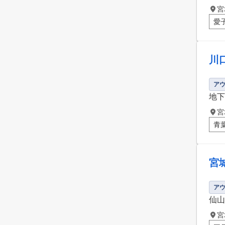
宮
愛
川
ア
地下
宮
青
宮
ア
仙山
宮