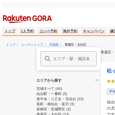
トップ
1人予約
コンペ予約
海外予約
キャンペーン
練
トップ
レッスントップ
宮城県
青葉区・太白区
青葉区・
松
エリアから探す
宮城すべて
(40)
ア
仙台駅・一番町
(5)
泉中央・八乙女・北仙台
(10)
仙台
長町・南仙台・富沢
(3)
の天
若林区・宮城野区
(3)
青葉区・太白区
(13)
です