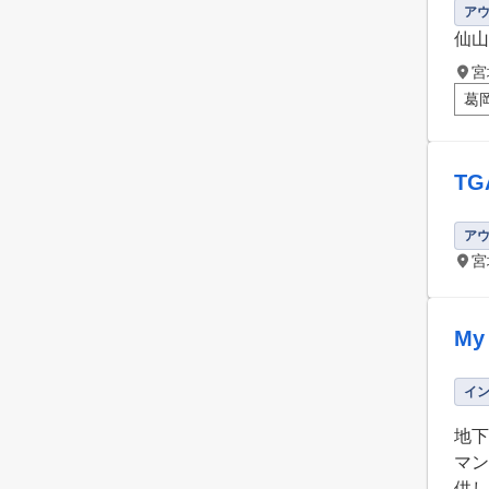
ア
仙山
宮
葛
T
ア
宮
My 
イ
地下
マン
供し