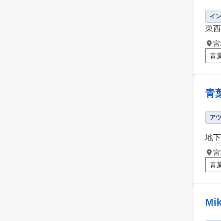
イ
東西
宮
青
青
ア
地下
宮
青
M