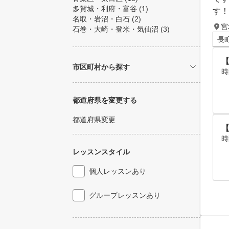
多賀城・利府・富谷
(1)
す！
名取・岩沼・白石
(2)
宮
石巻・大崎・登米・気仙沼
(3)
長
市区町村から探す
時
都道府県を変更する
都道府県変更
時
レッスンスタイル
個人レッスンあり
グループレッスンあり