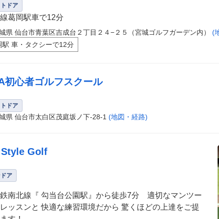
ウトドア
線葛岡駅車で12分
城県 仙台市青葉区吉成台２丁目２４−２５（宮城ゴルフガーデン内）
(
岡駅 車・タクシーで12分
GA初心者ゴルフスクール
ウトドア
城県 仙台市太白区茂庭坂ノ下-28-1
(地図・経路)
Style Golf
ンドア
鉄南北線『 勾当台公園駅』から徒歩7分 適切なマンツー
レッスンと 快適な練習環境だから 驚くほどの上達をご提
ます！