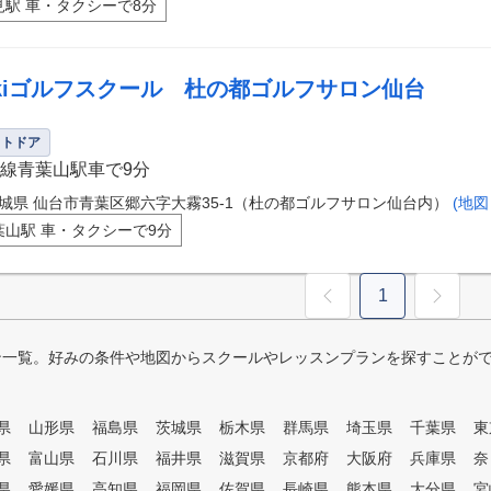
見駅 車・タクシーで8分
ikiゴルフスクール 杜の都ゴルフサロン仙台
ウトドア
線青葉山駅車で9分
城県 仙台市青葉区郷六字大霧35-1（杜の都ゴルフサロン仙台内）
(地図
葉山駅 車・タクシーで9分
1
ン一覧。好みの条件や地図からスクールやレッスンプランを探すことが
県
山形県
福島県
茨城県
栃木県
群馬県
埼玉県
千葉県
東
県
富山県
石川県
福井県
滋賀県
京都府
大阪府
兵庫県
奈
県
愛媛県
高知県
福岡県
佐賀県
長崎県
熊本県
大分県
宮