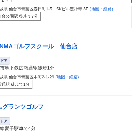
城県 仙台市青葉区春日町1-5 SKビル定禅寺 3F
(地図・経路)
当台公園駅 徒歩で7分
ONMAゴルフスクール 仙台店
ンドア
市地下鉄広瀬通駅徒歩1分
城県 仙台市青葉区本町2-1-29
(地図・経路)
瀬通駅 徒歩で1分
ムグランツゴルフ
ンドア
線愛子駅車で4分