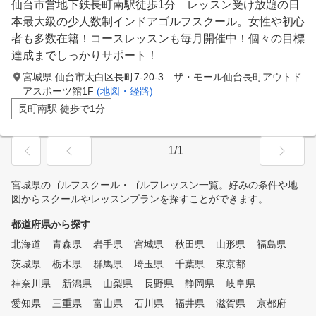
仙台市営地下鉄長町南駅徒歩1分 レッスン受け放題の日
本最大級の少人数制インドアゴルフスクール。女性や初心
者も多数在籍！コースレッスンも毎月開催中！個々の目標
達成までしっかりサポート！
宮城県 仙台市太白区長町7-20-3 ザ・モール仙台長町アウトド
アスポーツ館1F
(地図・経路)
長町南駅 徒歩で1分
1/1
宮城県のゴルフスクール・ゴルフレッスン一覧。好みの条件や地
図からスクールやレッスンプランを探すことができます。
都道府県から探す
北海道
青森県
岩手県
宮城県
秋田県
山形県
福島県
茨城県
栃木県
群馬県
埼玉県
千葉県
東京都
神奈川県
新潟県
山梨県
長野県
静岡県
岐阜県
愛知県
三重県
富山県
石川県
福井県
滋賀県
京都府