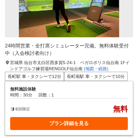
24時間営業・全打席シミュレーター完備。無料体験受付
中（入会検討者向け）
宮城県 仙台市太白区西多賀5-24-1 ベガロポリス仙台南 1Fイ
ンドアゴルフ練習場RENGOLF仙台南
(地図・経路)
長町駅 車・タクシーで12分
長町南駅 車・タクシーで10分
無料施設体験
時間：30分
回数：1
無料
初回限定
プラン詳細を見る