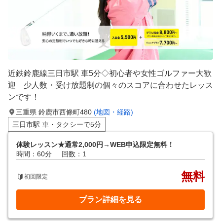
近鉄鈴鹿線三日市駅 車5分◇初心者や女性ゴルファー大歓
迎 少人数・受け放題制の個々のスコアに合わせたレッス
ンです！
三重県 鈴鹿市西條町480
(地図・経路)
三日市駅 車・タクシーで5分
体験レッスン★通常2,000円→WEB申込限定無料！
時間：60分
回数：1
無料
初回限定
プラン詳細を見る