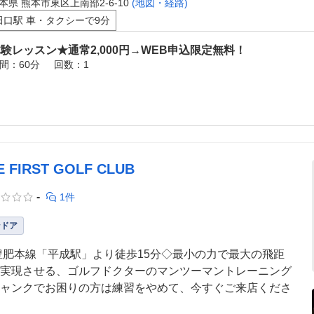
本県 熊本市東区上南部2-6-10
(地図・経路)
田口駅 車・タクシーで9分
験レッスン★通常2,000円→WEB申込限定無料！
間：60分
回数：1
E FIRST GOLF CLUB
-
1件
ンドア
豊肥本線「平成駅」より徒歩15分◇最小の力で最大の飛距
実現させる、ゴルフドクターのマンツーマントレーニング
ャンクでお困りの方は練習をやめて、今すぐご来店くださ