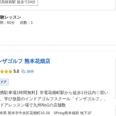
業高校前駅 徒歩で24分
体験レッスン
間：60分
回数：1
ンザゴルフ 熊本花畑店
5.0
38件
ンドア
携駐車場1時間無料】市電花畑町駅から徒歩1分以内◇習い
、学び放題のインドアゴルフスクール「インザゴルフ」、
ドアレッスン場で九州No1の店舗数
本県 熊本市中央区花畑町10-26 SPring熊本城前 地下1F