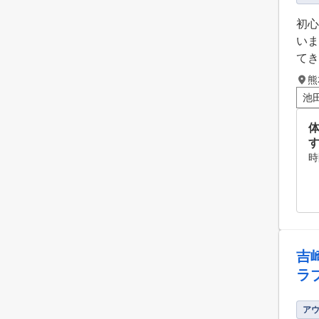
初心
いま
てき
熊
池
時
吉
ラ
ア