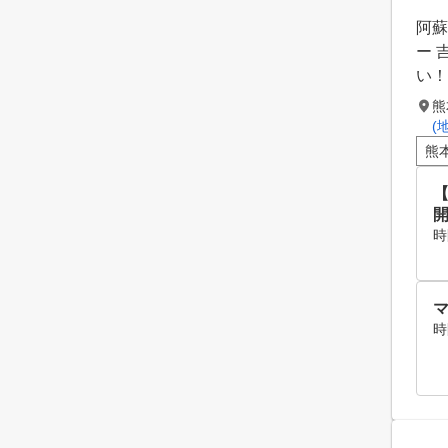
阿蘇
ー 
い！
熊
(
熊
開
時
時