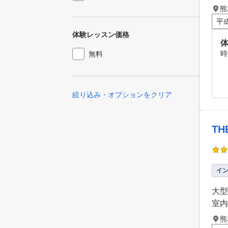
熊
平
体験レッスン価格
時
無料
絞り込み・オプションをクリア
TH
イ
大型
室内
熊