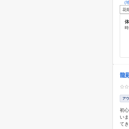
(
花
体
時
龍
ア
初心
いま
てき