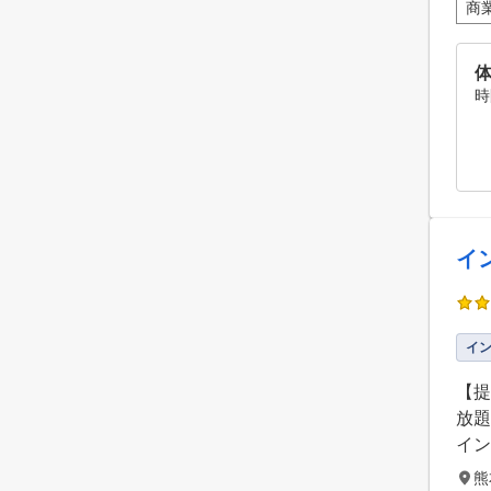
商
時
イ
イ
【提
放題
イン
熊