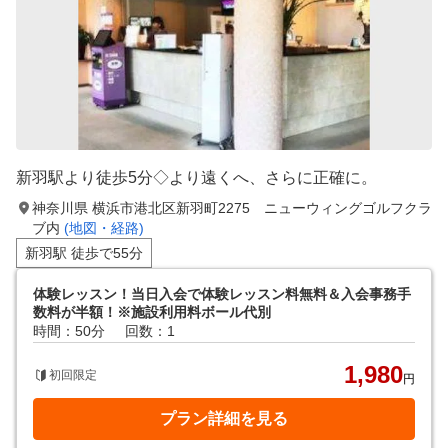
新⽻駅より徒歩5分◇より遠くへ、さらに正確に。
神奈川県 横浜市港北区新羽町2275 ニューウィングゴルフクラ
ブ内
(地図・経路)
新羽駅 徒歩で55分
体験レッスン！当日入会で体験レッスン料無料＆入会事務手
数料が半額！※施設利用料ボール代別
時間：50分
回数：1
1,980
初回限定
円
プラン詳細を見る