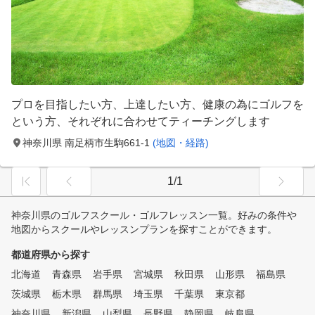
プロを目指したい方、上達したい方、健康の為にゴルフを
という方、それぞれに合わせてティーチングします
神奈川県 南足柄市生駒661-1
(地図・経路)
1/1
神奈川県のゴルフスクール・ゴルフレッスン一覧。好みの条件や
地図からスクールやレッスンプランを探すことができます。
都道府県から探す
北海道
青森県
岩手県
宮城県
秋田県
山形県
福島県
茨城県
栃木県
群馬県
埼玉県
千葉県
東京都
神奈川県
新潟県
山梨県
長野県
静岡県
岐阜県