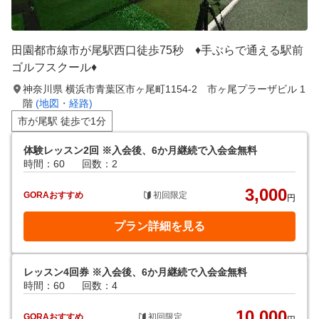
田園都市線市が尾駅西口徒歩75秒 ♦手ぶらで通える駅前
ゴルフスクール♦
神奈川県 横浜市青葉区市ヶ尾町1154-2 市ヶ尾プラーザビル 1
階
(地図・経路)
市が尾駅 徒歩で1分
体験レッスン2回 ※入会後、6か月継続で入会金無料
時間：60
回数：2
3,000
GORAおすすめ
初回限定
円
プラン詳細を見る
レッスン4回券 ※入会後、6か月継続で入会金無料
時間：60
回数：4
10,000
GORAおすすめ
初回限定