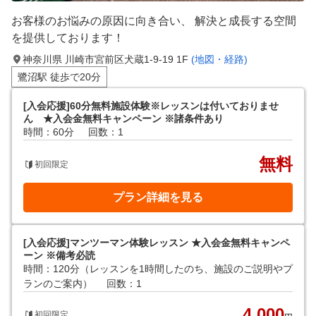
お客様のお悩みの原因に向き合い、 解決と成長する空間
を提供しております！
神奈川県 川崎市宮前区犬蔵1-9-19 1F
(地図・経路)
鷺沼駅 徒歩で20分
[入会応援]60分無料施設体験※レッスンは付いておりませ
ん ★入会金無料キャンペーン ※諸条件あり
時間：60分
回数：1
無料
初回限定
プラン詳細を見る
[入会応援]マンツーマン体験レッスン ★入会金無料キャンペ
ーン ※備考必読
時間：120分（レッスンを1時間したのち、施設のご説明やプ
ランのご案内）
回数：1
4,000
初回限定