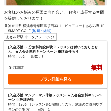
お客様のお悩みの原因に向き合い、 解決と成長する空間
を提供しております！
神奈川県 横浜市青葉区黒須田33-1 ピュアコートあざみ野 1F
SMART GOLF
(地図・経路)
あざみ野駅 車・タクシーで7分
[入会応援]60分無料施設体験※レッスンは付いておりませ
ん ★入会金無料キャンペーン ※諸条件あり
時間：60分
回数：1
無料
初回限定
プラン詳細を見る
[入会応援]マンツーマン体験レッスン ★入会金無料キャンペ
ーン ※詳細必読
時間：120分（レッスンを1時間したのち、施設のご説明やプ
ランのご案内）
回数：1