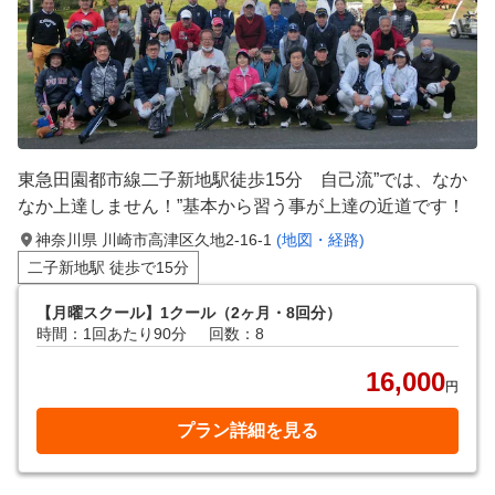
東急田園都市線二子新地駅徒歩15分 自己流”では、なか
なか上達しません！”基本から習う事が上達の近道です！
神奈川県 川崎市高津区久地2-16-1
(地図・経路)
二子新地駅 徒歩で15分
【月曜スクール】1クール（2ヶ月・8回分）
時間：1回あたり90分
回数：8
16,000
円
プラン詳細を見る