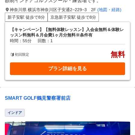
額制インドアゴルフスクール・練習場です。
神奈川県 横浜市神奈川区子安通2−229−3 2F
(地図・経路)
新子安駅 徒歩で8分
京急新子安駅 徒歩で8分
【キャンペーン】【無料体験レッスン】入会金無料＆体験レ
ッスン料無料＆月会費1ヶ月分無料※条件有
時間：55分
回数：1
無料
初回限定
プラン詳細を見る
SMART GOLF鶴見警察署前店
インドア