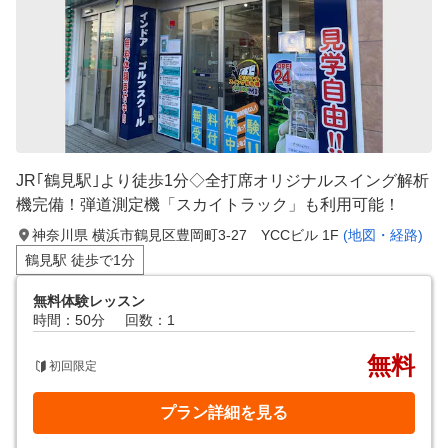
JR｢鶴見駅｣より徒歩1分◇全打席オリジナルスイング解析
機完備！弾道測定機「スカイトラック」も利用可能！
神奈川県 横浜市鶴見区豊岡町3-27 YCCビル 1F
(地図・経路)
鶴見駅 徒歩で1分
無料体験レッスン
時間：50分
回数：1
無料
初回限定
プラン詳細を見る