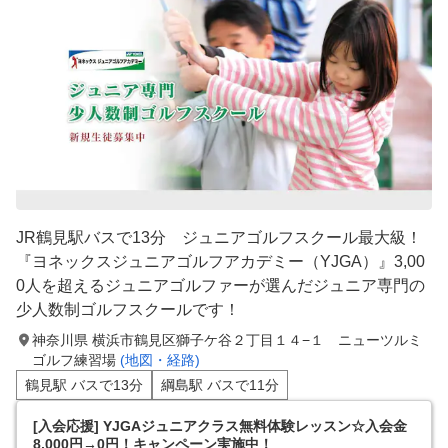
JR鶴見駅バスで13分 ジュニアゴルフスクール最大級！
『ヨネックスジュニアゴルフアカデミー（YJGA）』3,00
0人を超えるジュニアゴルファーが選んだジュニア専門の
少人数制ゴルフスクールです！
神奈川県 横浜市鶴見区獅子ケ谷２丁目１４−１ ニューツルミ
ゴルフ練習場
(地図・経路)
鶴見駅 バスで13分
綱島駅 バスで11分
[入会応援] YJGAジュニアクラス無料体験レッスン☆入会金
8,000円→0円！キャンペーン実施中！