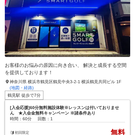
お客様のお悩みの原因に向き合い、 解決と成長する空間
を提供しております！
神奈川県 横浜市鶴見区鶴見中央3‐2‐1 横浜鶴見共同ビル 1F
(地図・経路)
鶴見駅 徒歩で7分
[入会応援]60分無料施設体験※レッスンは付いておりませ
ん ★入会金無料キャンペーン ※諸条件あり
時間：60分
回数：1
無料
初回限定