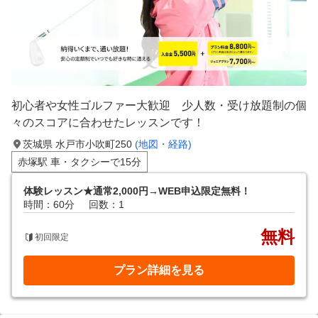
初心者や女性ゴルファー大歓迎 少人数・受け放題制の個
々のスコアに合わせたレッスンです！
茨城県 水戸市小吹町250
(地図・経路)
赤塚駅 車・タクシーで15分
体験レッスン★通常2,000円→WEB申込限定無料！
時間：60分
回数：1
無料
初回限定
プラン詳細を見る