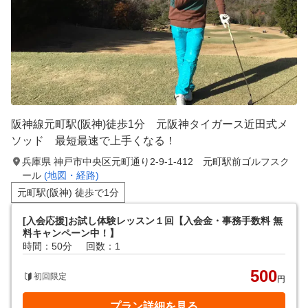
阪神線元町駅(阪神)徒歩1分 元阪神タイガース近田式メ
ソッド 最短最速で上手くなる！
兵庫県 神戸市中央区元町通り2-9-1-412 元町駅前ゴルフスク
ール
(地図・経路)
元町駅(阪神) 徒歩で1分
[入会応援]お試し体験レッスン１回【入会金・事務手数料 無
料キャンペーン中！】
時間：50分
回数：1
500
初回限定
円
プラン詳細を見る