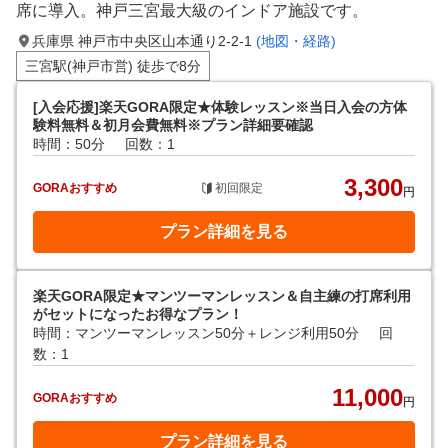
席に導入。神戸三宮最大級のインドア施設です。
兵庫県 神戸市中央区山本通り2-2-1
(地図・経路)
三宮駅(神戸市営) 徒歩で8分
[入会応援]楽天GORA限定★体験レッスン※当日入会の方体
験料無料＆初月会費無料※プラン詳細要確認
時間：50分
回数：1
3,300
GORAおすすめ
初回限定
円
プラン詳細を見る
楽天GORA限定★マンツーマンレッスン＆自主練の打席利用
がセットになったお得なプラン！
時間：マンツーマンレッスン50分＋レンジ利用50分
回
数：1
11,000
GORAおすすめ
円
プラン詳細を見る