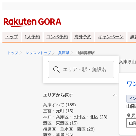
トップ
1人予約
コンペ予約
海外予約
キャンペーン
練
トップ
レッスントップ
兵庫県
山陽曽根駅
兵庫県山
ワ
エリアから探す
イ
兵庫すべて
(189)
山陽
三宮・元町
(15)
兵
神戸・兵庫区・長田区・北区
(23)
灘区・東灘区
(15)
山
須磨区・垂水区・西区
(28)
西宮・芦屋
(26)