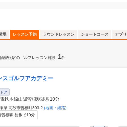
習場
レッスン予約
ラウンドレッスン
ショートコース
アプリ
1
陽曽根駅のゴルフレッスン施設
件
ンスゴルフアカデミー
ンドア
電鉄本線山陽曽根駅徒歩10分
庫県 高砂市曽根町803-2
(地図・経路)
陽曽根駅 徒歩で10分