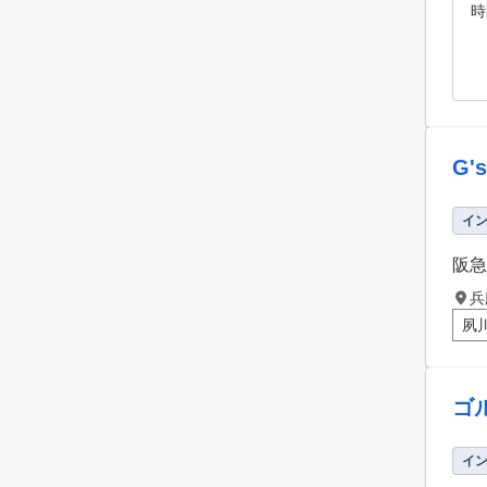
時
G'
イ
阪急
兵
夙
ゴ
イ