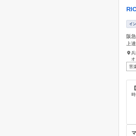
R
イ
阪急
上達
兵
苦
時
マ