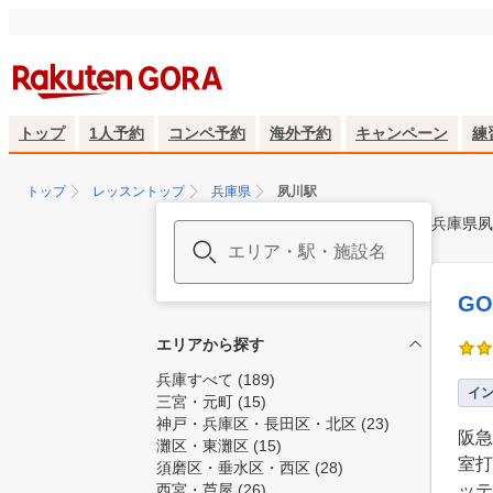
トップ
1人予約
コンペ予約
海外予約
キャンペーン
練
トップ
レッスントップ
兵庫県
夙川駅
兵庫県夙
GO
エリアから探す
兵庫すべて
(189)
イ
三宮・元町
(15)
神戸・兵庫区・長田区・北区
(23)
阪急
灘区・東灘区
(15)
室打
須磨区・垂水区・西区
(28)
西宮・芦屋
(26)
ッテ