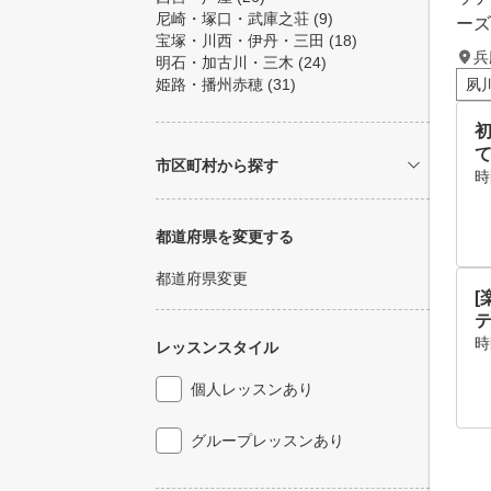
尼崎・塚口・武庫之荘
(9)
ーズ
宝塚・川西・伊丹・三田
(18)
兵
明石・加古川・三木
(24)
姫路・播州赤穂
(31)
夙
市区町村から探す
時
都道府県を変更する
都道府県変更
[
時
レッスンスタイル
個人レッスンあり
グループレッスンあり