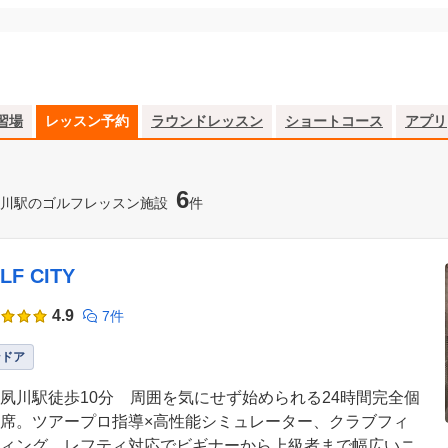
習場
レッスン予約
ラウンドレッスン
ショートコース
アプリ
6
川駅のゴルフレッスン施設
件
LF CITY
4.9
7件
ンドア
夙川駅徒歩10分 周囲を気にせず始められる24時間完全個
席。ツアープロ指導×高性能シミュレーター、クラブフィ
ィング、レフティ対応でビギナーから上級者まで幅広いニ