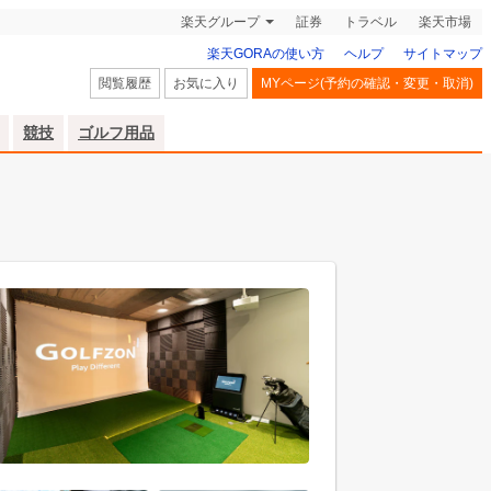
楽天グループ
証券
トラベル
楽天市場
楽天GORAの使い方
ヘルプ
サイトマップ
閲覧履歴
お気に入り
MYページ(予約の確認・変更・取消)
競技
ゴルフ用品