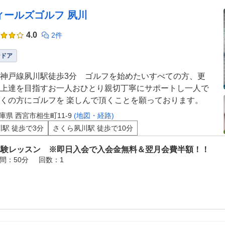
ィールズゴルフ 夙川
4.0
2件
ンドア
神戸線夙川駅徒歩3分 ゴルフを始めたいすべての方、更
上達を目指すお一人おひとり親切丁寧にサポートし一人で
くの方にゴルフを 楽しんで頂くことを願っております。
庫県 西宮市相生町11-9
(地図・経路)
川駅 徒歩で3分
さくら夙川駅 徒歩で10分
体験レッスン ※即日入会で入会金無料＆翌月会費半額！！
間：50分
回数：1