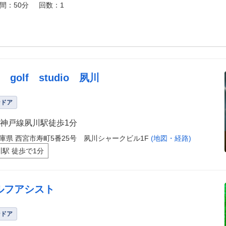
間：50分
回数：1
s golf studio 夙川
ンドア
神戸線夙川駅徒歩1分
庫県 西宮市寿町5番25号 夙川シャークビル1F
(地図・経路)
川駅 徒歩で1分
ルフアシスト
ンドア