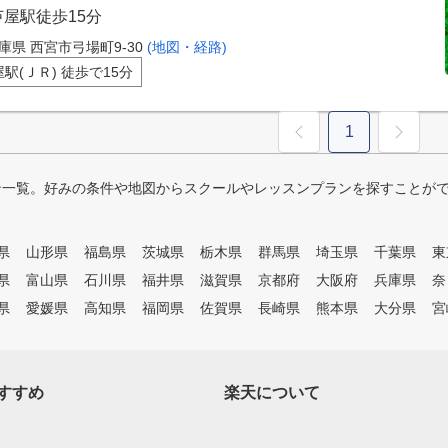
芦屋駅徒歩15分
庫県 西宮市弓場町9-30
(地図・経路)
駅(ＪＲ) 徒歩で15分
1
ン一覧。好みの条件や地図からスクールやレッスンプランを探すことが
県
山形県
福島県
茨城県
栃木県
群馬県
埼玉県
千葉県
東
県
富山県
石川県
福井県
滋賀県
京都府
大阪府
兵庫県
奈
県
愛媛県
高知県
福岡県
佐賀県
長崎県
熊本県
大分県
宮
すすめ
楽天について