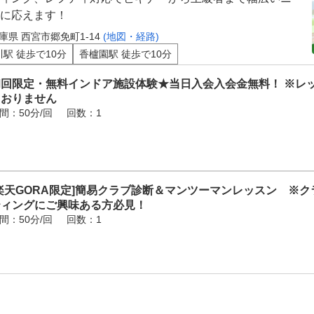
に応えます！
庫県 西宮市郷免町1-14
(地図・経路)
川駅 徒歩で10分
香櫨園駅 徒歩で10分
初回限定・無料インドア施設体験★当日入会入会金無料！ ※レ
ておりません
間：50分/回
回数：1
楽天GORA限定]簡易クラブ診断＆マンツーマンレッスン ※
ティングにご興味ある方必見！
間：50分/回
回数：1