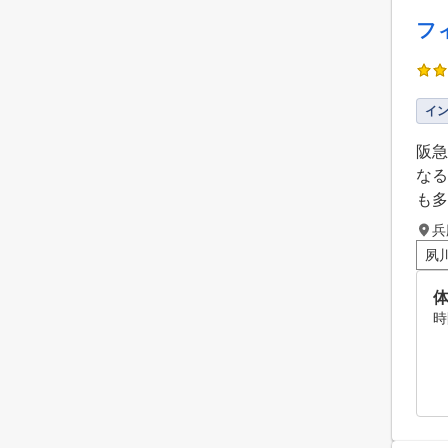
フ
イ
阪急
なる
も多
兵
夙
時