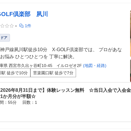
-GOLF倶楽部 夙川
-
1件
ンドア
神戸線夙川駅徒歩10分 X-GOLF倶楽部では、 プロがあな
お悩み ひとつひとつを 丁寧に解決。
庫県 西宮市久出ヶ谷町10-45 イルロゼオ2F
(地図・経路)
川駅 徒歩で10分
苦楽園口駅 徒歩で7分
2026年8月31日まで】体験レッスン無料 ☆当日入会で入会
費1か月分が半額☆
間：55分
回数：1