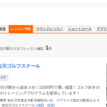
習場
レッスン予約
ラウンドレッスン
ショートコース
アプリ
1
古川駅のゴルフレッスン施設
件
古川ゴルフスクール
ンドア
加古川駅から徒歩３分◇13200円で通い放題！ゴルフ好きの
のトレーニングプログラムを提供しています！
庫県 加古川市加古川町寺家町51-13 リアライズ加古川駅前ビル 3
 加古川ゴルフスクール
(地図・経路)