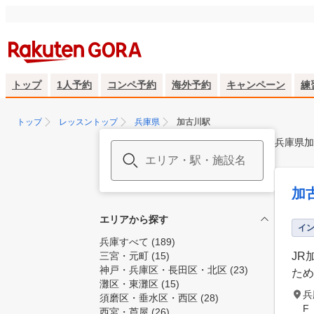
トップ
1人予約
コンペ予約
海外予約
キャンペーン
練
トップ
レッスントップ
兵庫県
加古川駅
兵庫県加
加
エリアから探す
イ
兵庫すべて
(189)
三宮・元町
(15)
JR
神戸・兵庫区・長田区・北区
(23)
ため
灘区・東灘区
(15)
兵
須磨区・垂水区・西区
(28)
F
西宮・芦屋
(26)