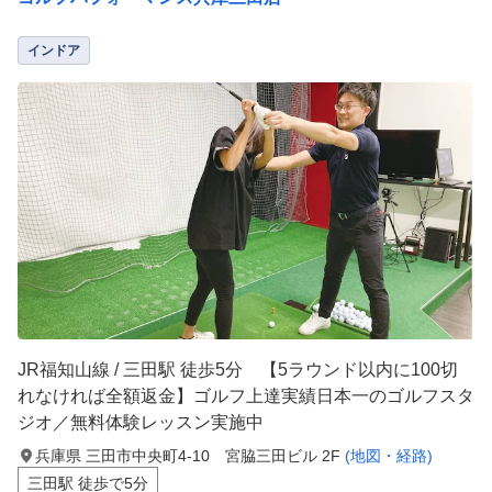
インドア
JR福知山線 / 三田駅 徒歩5分 【5ラウンド以内に100切
れなければ全額返金】ゴルフ上達実績日本一のゴルフスタ
ジオ／無料体験レッスン実施中
兵庫県 三田市中央町4-10 宮脇三田ビル 2F
(地図・経路)
三田駅 徒歩で5分