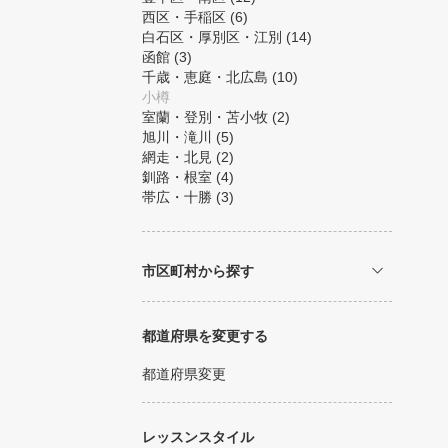
西区・手稲区
(6)
白石区・厚別区・江別
(14)
函館
(3)
千歳・恵庭・北広島
(10)
小樽
室蘭・登別・苫小牧
(2)
旭川・滝川
(5)
網走・北見
(2)
釧路・根室
(4)
帯広・十勝
(3)
市区町村から探す
都道府県を変更する
都道府県変更
レッスンスタイル