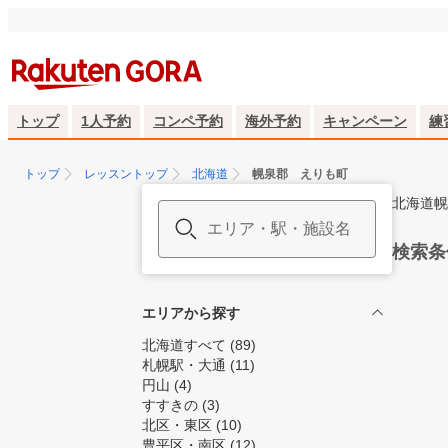
トップ
1人予約
コンペ予約
海外予約
キャンペーン
練
トップ
レッスントップ
北海道
幌泉郡 えりも町
北海道幌
検索条
エリアから探す
北海道すべて
(89)
札幌駅・大通
(11)
円山
(4)
すすきの
(3)
北区・東区
(10)
豊平区・南区
(12)