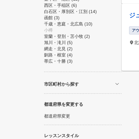
西区・手稲区
(6)
白石区・厚別区・江別
(14)
ジ
函館
(3)
千歳・恵庭・北広島
(10)
小樽
ア
室蘭・登別・苫小牧
(2)
旭川・滝川
(5)
北
網走・北見
(2)
釧路・根室
(4)
帯広・十勝
(3)
市区町村から探す
都道府県を変更する
都道府県変更
レッスンスタイル