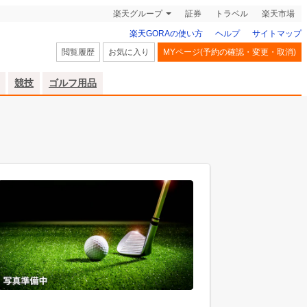
楽天グループ
証券
トラベル
楽天市場
楽天GORAの使い方
ヘルプ
サイトマップ
閲覧履歴
お気に入り
MYページ(予約の確認・変更・取消)
競技
ゴルフ用品