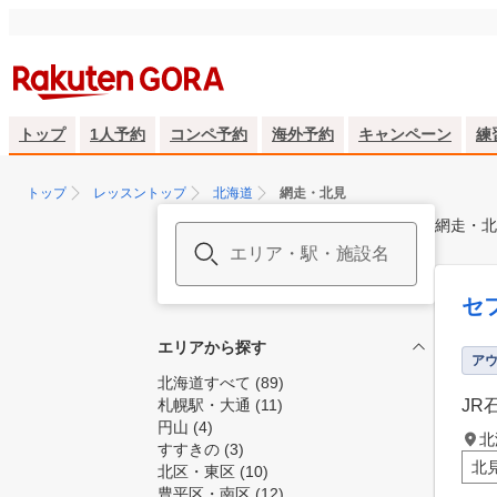
トップ
1人予約
コンペ予約
海外予約
キャンペーン
練
トップ
レッスントップ
北海道
網走・北見
網走・北
セ
エリアから探す
ア
北海道すべて
(89)
札幌駅・大通
(11)
JR
円山
(4)
北
すすきの
(3)
北
北区・東区
(10)
豊平区・南区
(12)