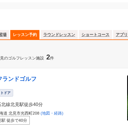
習場
レッスン予約
ラウンドレッスン
ショートコース
アプリ
2
見のゴルフレッスン施設
件
フランドゴルフ
ウトドア
石北線北見駅徒歩40分
海道 北見市光西町208
(地図・経路)
見駅 徒歩で40分