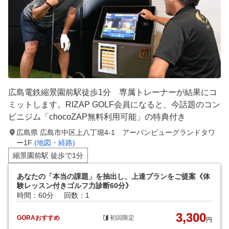
広島電鉄縮景園前駅徒歩1分 専属トレーナーが結果にコ
ミットします。RIZAP GOLF会員になると、今話題のコン
ビニジム「chocoZAP無料利用可能」の特典付き
広島県 広島市中区上八丁堀4-1 アーバンビューグランドタワ
ー1F
(地図・経路)
縮景園前駅 徒歩で1分
あなたの「本当の課題」を抽出し、上達プランをご提案《体
験レッスン付きゴルフ力診断60分》
時間：60分
回数：1
3,300
GORAおすすめ
初回限定
円