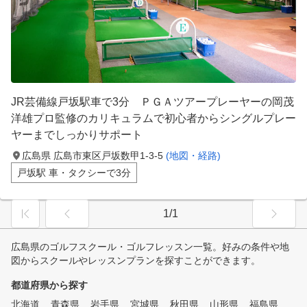
JR芸備線戸坂駅車で3分 ＰＧＡツアープレーヤーの岡茂
洋雄プロ監修のカリキュラムで初心者からシングルプレー
ヤーまでしっかりサポート
広島県 広島市東区戸坂数甲1-3-5
(地図・経路)
戸坂駅 車・タクシーで3分
1/1
広島県のゴルフスクール・ゴルフレッスン一覧。好みの条件や地
図からスクールやレッスンプランを探すことができます。
都道府県から探す
北海道
青森県
岩手県
宮城県
秋田県
山形県
福島県