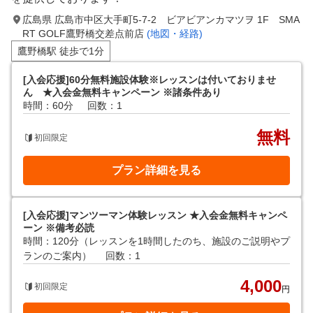
広島県 広島市中区大手町5-7-2 ビアビアンカマツヲ 1F SMA
RT GOLF鷹野橋交差点前店
(地図・経路)
鷹野橋駅 徒歩で1分
[入会応援]60分無料施設体験※レッスンは付いておりませ
ん ★入会金無料キャンペーン ※諸条件あり
時間：60分
回数：1
無料
初回限定
プラン詳細を見る
[入会応援]マンツーマン体験レッスン ★入会金無料キャンペ
ーン ※備考必読
時間：120分（レッスンを1時間したのち、施設のご説明やプ
ランのご案内）
回数：1
4,000
初回限定
円