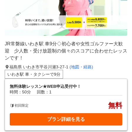
JR常磐線いわき駅 車9分◇初心者や女性ゴルファー大歓
迎 少人数・受け放題制の個々のスコアに合わせたレッス
ンです！
福島県 いわき市平谷川瀬3-27-1
(地図・経路)
いわき駅 車・タクシーで9分
無料体験レッスン★WEB申込受付中！
時間：50分
回数：1
無料
初回限定
プラン詳細を見る