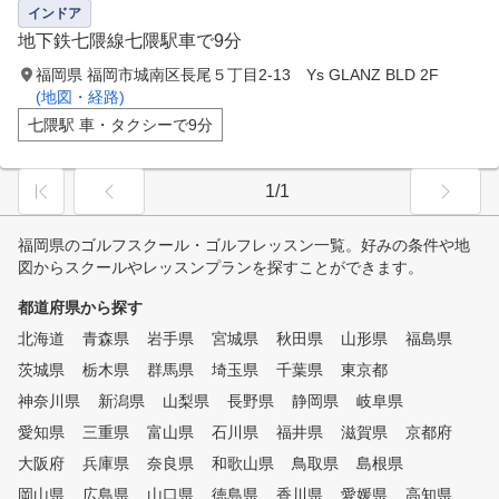
インドア
地下鉄七隈線七隈駅車で9分
福岡県 福岡市城南区長尾５丁目2-13 Ys GLANZ BLD 2F
(地図・経路)
七隈駅 車・タクシーで9分
1/1
福岡県のゴルフスクール・ゴルフレッスン一覧。好みの条件や地
図からスクールやレッスンプランを探すことができます。
都道府県から探す
北海道
青森県
岩手県
宮城県
秋田県
山形県
福島県
茨城県
栃木県
群馬県
埼玉県
千葉県
東京都
神奈川県
新潟県
山梨県
長野県
静岡県
岐阜県
愛知県
三重県
富山県
石川県
福井県
滋賀県
京都府
大阪府
兵庫県
奈良県
和歌山県
鳥取県
島根県
岡山県
広島県
山口県
徳島県
香川県
愛媛県
高知県