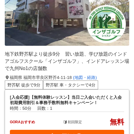
地下鉄野芥駅より徒歩9分 習い放題、学び放題のインド
アゴルフスクール「インザゴルフ」、インドアレッスン場
で九州No1の店舗数
福岡県 福岡市早良区野芥4-11-18
(地図・経路)
野芥駅 徒歩で9分
野芥駅 車・タクシーで4分
[入会応援]【無料体験レッスン】当日ご入会いただくと入会
初期費用割引＆事務手数料無料キャンペーン！
時間：50分
回数：1
無料
GORAおすすめ
初回限定