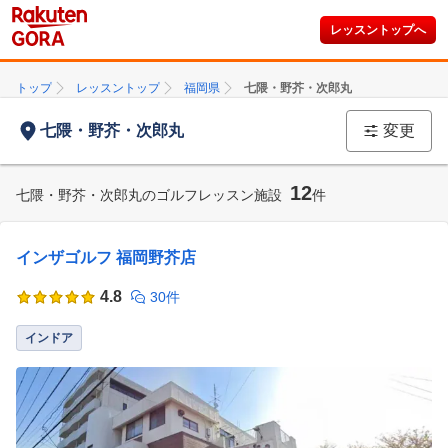
レッスントップへ
トップ
レッスントップ
福岡県
七隈・野芥・次郎丸
七隈・野芥・次郎丸
変更
12
七隈・野芥・次郎丸のゴルフレッスン施設
件
インザゴルフ 福岡野芥店
4.8
30件
インドア