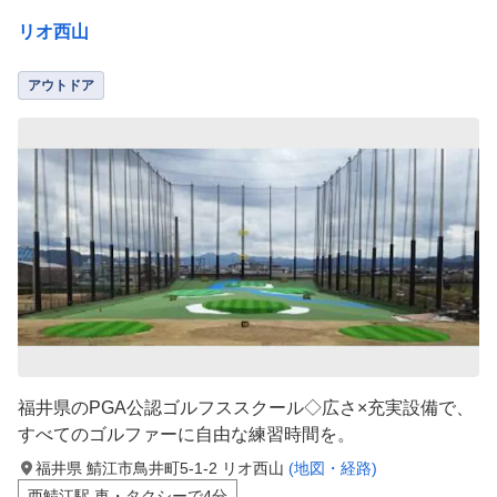
リオ西山
アウトドア
福井県のPGA公認ゴルフススクール◇広さ×充実設備で、
すべてのゴルファーに自由な練習時間を。
福井県 鯖江市鳥井町5-1-2 リオ西山
(地図・経路)
西鯖江駅 車・タクシーで4分