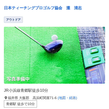
日本ティーチングプロゴルフ協会 瀧 清志
アウトドア
JR小浜線青郷駅徒歩10分
福井県 大飯郡 高浜町関屋71-6
(地図・経路)
青郷駅 徒歩で10分