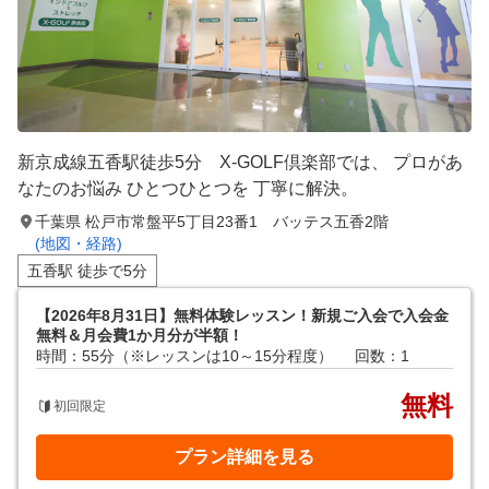
新京成線五香駅徒歩5分 X-GOLF倶楽部では、 プロがあ
なたのお悩み ひとつひとつを 丁寧に解決。
千葉県 松戸市常盤平5丁目23番1 バッテス五香2階
(地図・経路)
五香駅 徒歩で5分
【2026年8月31日】無料体験レッスン！新規ご入会で入会金
無料＆月会費1か月分が半額！
時間：55分（※レッスンは10～15分程度）
回数：1
無料
初回限定
プラン詳細を見る