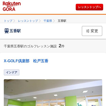
レッスントップへ
トップ
レッスントップ
千葉県
五香駅
五香駅
変更
2
千葉県五香駅のゴルフレッスン施設
件
X-GOLF倶楽部 松戸五香
インドア