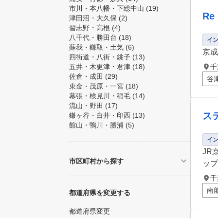
市川・本八幡・下総中山
(19)
Re 
津田沼・大久保
(2)
習志野・高根
(4)
八千代・勝田台
(18)
イ
蘇我・鎌取・土気
(6)
京成
四街道・八街・銚子
(13)
五井・木更津・君津
(18)
千
佐倉・成田
(29)
谷
東金・茂原・一宮
(18)
幕張・検見川・稲毛
(14)
流山・野田
(17)
ス
鎌ヶ谷・白井・印西
(13)
館山・鴨川・勝浦
(5)
イ
JR
市区町村から探す
ップ
千
南
都道府県を変更する
都道府県変更