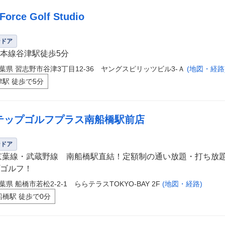
Force Golf Studio
ンドア
本線谷津駅徒歩5分
葉県 習志野市谷津3丁目12-36 ヤングスピリッツビル3-Ａ
(地図・経路
津駅 徒歩で5分
テップゴルフプラス南船橋駅前店
ンドア
京葉線・武蔵野線 南船橋駅直結！定額制の通い放題・打ち放
ゴルフ！
葉県 船橋市若松2-2-1 ららテラスTOKYO-BAY 2F
(地図・経路)
船橋駅 徒歩で0分