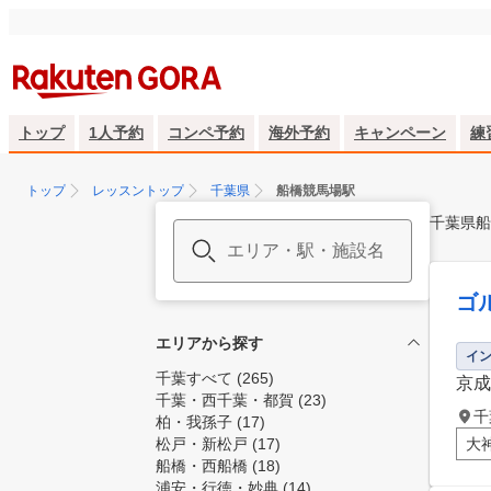
トップ
1人予約
コンペ予約
海外予約
キャンペーン
練
トップ
レッスントップ
千葉県
船橋競馬場駅
千葉県船
ゴ
エリアから探す
イ
千葉すべて
(265)
京成
千葉・西千葉・都賀
(23)
千
柏・我孫子
(17)
松戸・新松戸
(17)
大
船橋・西船橋
(18)
浦安・行徳・妙典
(14)