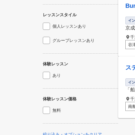
Bun
レッスンスタイル
イ
個人レッスンあり
京成
千
グループレッスンあり
谷
体験レッスン
ス
あり
イ
「船
体験レッスン価格
千
南
無料
絞り込み・オプションをクリア