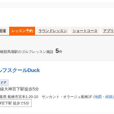
習場
レッスン予約
ラウンドレッスン
ショートコース
アプリ
5
橋競馬場駅のゴルフレッスン施設
件
ルフスクールDuck
ンドア
線大神宮下駅徒歩5分
葉県 船橋市宮本1-20-10 サンカント・オラージュ船橋1F
(地図・経路)
神宮下駅 徒歩で5分