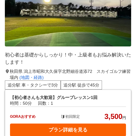
初心者は基礎からしっかり！中・上級者もお悩み解決いた
します！
秋田県 潟上市昭和大久保字北野細谷道添72 スカイゴルフ練習
場内
(地図・経路)
追分駅 車・タクシーで3分
追分駅 徒歩で45分
【初心者さんも大歓迎】グループレッスン1回
時間：50分
回数：1
3,500
GORAおすすめ
初回限定
円
プラン詳細を見る