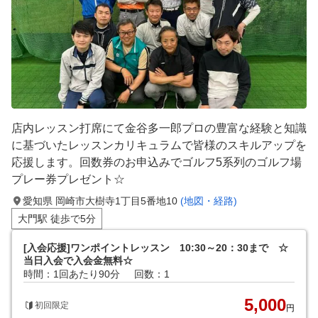
店内レッスン打席にて金谷多一郎プロの豊富な経験と知識
に基づいたレッスンカリキュラムで皆様のスキルアップを
応援します。回数券のお申込みでゴルフ5系列のゴルフ場
プレー券プレゼント☆
愛知県 岡崎市大樹寺1丁目5番地10
(地図・経路)
大門駅 徒歩で5分
[入会応援]ワンポイントレッスン 10:30～20：30まで ☆
当日入会で入会金無料☆
時間：1回あたり90分
回数：1
5,000
初回限定
円