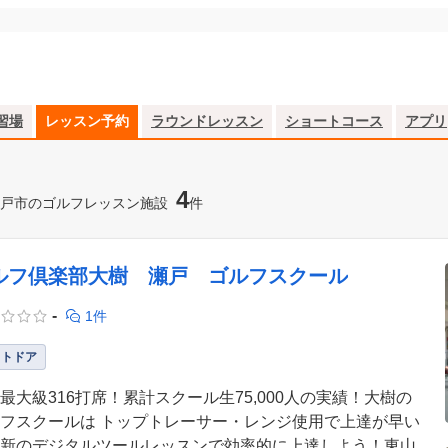
習場
レッスン予約
ラウンドレッスン
ショートコース
アプリ
4
戸市のゴルフレッスン施設
件
ルフ倶楽部大樹 瀬戸 ゴルフスクール
-
1件
ウトドア
最大級316打席！累計スクール生75,000人の実績！大樹の
フスクールは トップトレーサー・レンジ使用で上達が早い
新のデジタルツールレッスンで効率的に上達しよう！東山