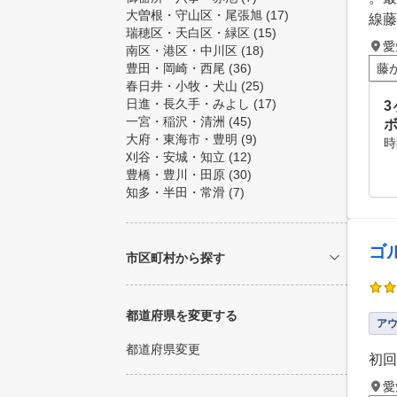
大曽根・守山区・尾張旭
(17)
線藤
瑞穂区・天白区・緑区
(15)
愛
南区・港区・中川区
(18)
豊田・岡崎・西尾
(36)
藤
春日井・小牧・犬山
(25)
日進・長久手・みよし
(17)
3
一宮・稲沢・清洲
(45)
大府・東海市・豊明
(9)
時
刈谷・安城・知立
(12)
豊橋・豊川・田原
(30)
知多・半田・常滑
(7)
ゴ
市区町村から探す
都道府県を変更する
ア
都道府県変更
初回
愛