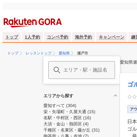
トップ
1人予約
コンペ予約
海外予約
キャンペーン
練
トップ
レッスントップ
愛知県
瀬戸市
愛知県瀬
ゴ
エリアから探す
愛知すべて
(304)
ア
栄・矢場町・久屋大通
(15)
名駅・中村区・西区
(16)
日本
大須・金山・熱田区
(4)
ゴル
千種区・名東区・藤が丘
(31)
御器所・八事・赤池
(7)
。最