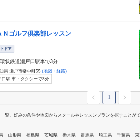
ＡＮゴルフ倶楽部レッスン
ウトドア
環状鉄道瀬戸口駅車で3分
知県 瀬戸市幡中町55
(地図・経路)
戸口駅 車・タクシーで3分
1
ン一覧。好みの条件や地図からスクールやレッスンプランを探すことが
県
山形県
福島県
茨城県
栃木県
群馬県
埼玉県
千葉県
東