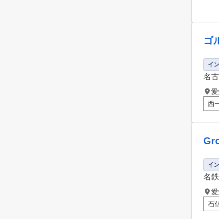
ゴ
イ
名古
愛
西
Gr
イ
名鉄
愛
石