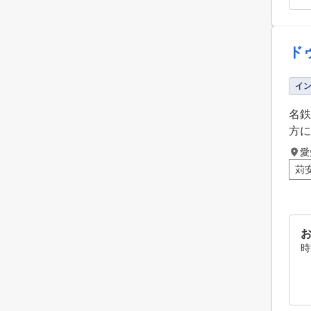
ド
イ
名鉄
方に
愛
苅
時