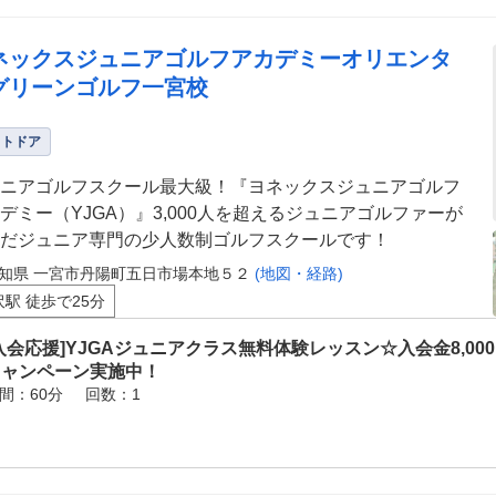
ネックスジュニアゴルフアカデミーオリエンタ
グリーンゴルフ一宮校
ウトドア
ニアゴルフスクール最大級！『ヨネックスジュニアゴルフ
デミー（YJGA）』3,000人を超えるジュニアゴルファーが
だジュニア専門の少人数制ゴルフスクールです！
知県 一宮市丹陽町五日市場本地５２
(地図・経路)
沢駅 徒歩で25分
入会応援]YJGAジュニアクラス無料体験レッスン☆入会金8,00
キャンペーン実施中！
間：60分
回数：1