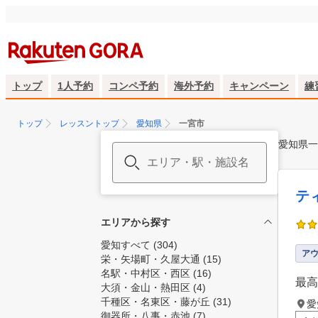
トップ
1人予約
コンペ予約
海外予約
キャンペーン
練
トップ
レッスントップ
愛知県
一宮市
愛知県一
テ
エリアから探す
愛知すべて
(304)
ア
栄・矢場町・久屋大通
(15)
名駅・中村区・西区
(16)
最高
大須・金山・熱田区
(4)
千種区・名東区・藤が丘
(31)
愛
御器所・八事・赤池
(7)