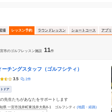
習場
レッスン予約
ラウンドレッスン
ショートコース
アプリ
11
宮市のゴルフレッスン施設
件
ィーチングスタッフ（ゴルフシティ）
3.5
2件
ウトドア
の先生たちがあなたをサポートします
知県 一宮市浅井町東浅井大島8-1 ゴルフシティ
(地図・経路)