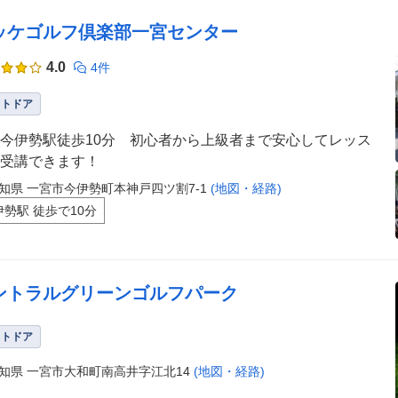
ッケゴルフ倶楽部一宮センター
4.0
4件
ウトドア
今伊勢駅徒歩10分 初心者から上級者まで安心してレッス
受講できます！
知県 一宮市今伊勢町本神戸四ツ割7-1
(地図・経路)
伊勢駅 徒歩で10分
ントラルグリーンゴルフパーク
ウトドア
知県 一宮市大和町南高井字江北14
(地図・経路)