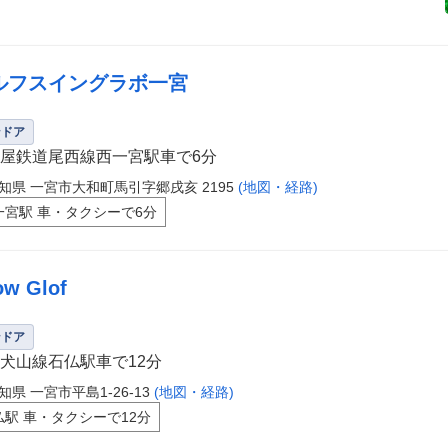
ルフスイングラボ一宮
ンドア
屋鉄道尾西線西一宮駅車で6分
知県 一宮市大和町馬引字郷戌亥 2195
(地図・経路)
一宮駅 車・タクシーで6分
ow Glof
ンドア
犬山線石仏駅車で12分
知県 一宮市平島1-26-13
(地図・経路)
仏駅 車・タクシーで12分