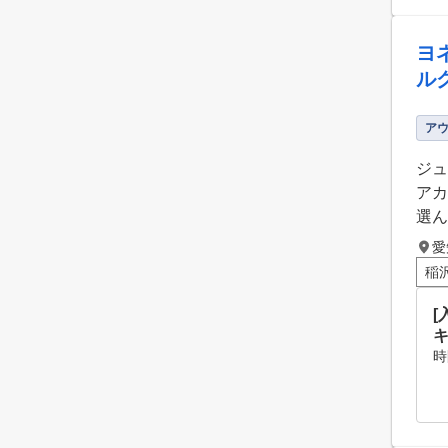
ヨ
ル
ア
ジュ
アカ
選ん
愛
稲
[
時