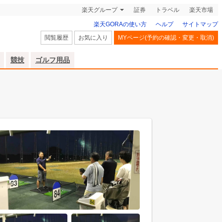
楽天グループ
証券
トラベル
楽天市場
楽天GORAの使い方
ヘルプ
サイトマップ
閲覧履歴
お気に入り
MYページ(予約の確認・変更・取消)
競技
ゴルフ用品