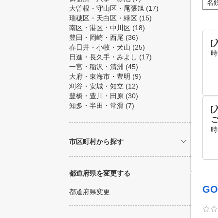
名
大曽根・守山区・尾張旭
(17)
瑞穂区・天白区・緑区
(15)
南区・港区・中川区
(18)
豊田・岡崎・西尾
(36)
春日井・小牧・犬山
(25)
時
日進・長久手・みよし
(17)
一宮・稲沢・清洲
(45)
大府・東海市・豊明
(9)
刈谷・安城・知立
(12)
豊橋・豊川・田原
(30)
知多・半田・常滑
(7)
[
時
市区町村から探す
都道府県を変更する
GO
都道府県変更