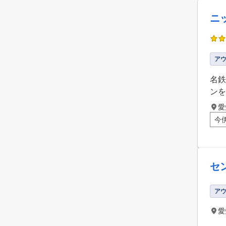
ニ
ア
名鉄
ンを
愛
今
セ
ア
愛