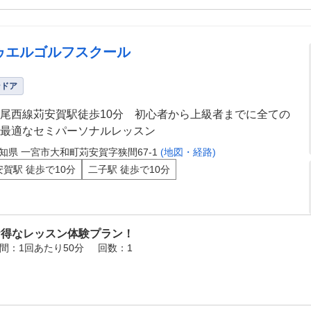
ゥエルゴルフスクール
ンドア
尾西線苅安賀駅徒歩10分 初心者から上級者までに全ての
最適なセミパーソナルレッスン
知県 一宮市大和町苅安賀字狭間67-1
(地図・経路)
安賀駅 徒歩で10分
二子駅 徒歩で10分
お得なレッスン体験プラン！
間：1回あたり50分
回数：1