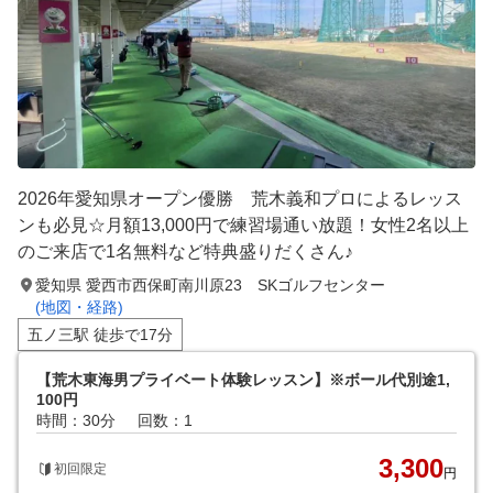
2026年愛知県オープン優勝 荒木義和プロによるレッス
ンも必見☆月額13,000円で練習場通い放題！女性2名以上
のご来店で1名無料など特典盛りだくさん♪
愛知県 愛西市西保町南川原23 SKゴルフセンター
(地図・経路)
五ノ三駅 徒歩で17分
【荒木東海男プライベート体験レッスン】※ボール代別途1,
100円
時間：30分
回数：1
3,300
初回限定
円