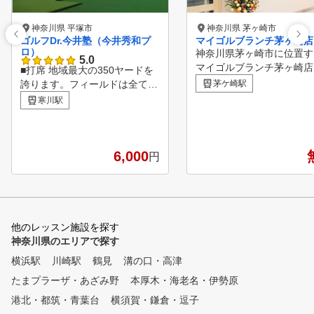
神奈川県 平塚市
神奈川県 茅ヶ崎市
ゴルフDr.今井塾（今井秀和プ
マイゴルブランチ茅ヶ崎店
ロ）
神奈川県茅ヶ崎市に位置す
5.0
マイゴルブランチ茅ヶ崎店
■打席 地域最大の350ヤードを
、2025年7月７日オープ
誇ります。フィールドは全て芝
茅ケ崎駅
員制インドアゴルフスタジ
生でフロントネットもないため
寒川駅
す。BRANCH茅ヶ崎内、
、まるでコースに出たような感
央バス停、施設駐車場3時
覚に。 ショットの弾道の高さ
料という好アクセスで、通
、曲がり幅、飛距離を最後まで
題なので、仕事帰りや買い
確認することができます。 ■シ
6,000
円
いでに手ぶらで気軽に練習
ョートコース 全9ホール、Par2
るのが魅力です。 最新のシミ
7のショートコースです。 距離
ュレーターを完備し、緻密
706ヤード、最長ホール124ヤ
ョットデータをもとに効率
ード、最短40ヤードで解放感の
スイングチェックができま
あるコースです。 ■天然芝打席
他のレッスン施設を探す
個人練習からマンツーマン
国内でも珍しい直接芝から打て
神奈川県のエリアで探す
スンまで、多彩なプログラ
る天然芝打席です。よりコース
横浜駅
川崎駅
鶴見
溝の口・高津
ご用意。 専用アプリで簡
に近い感覚と緊張感で練習する
約、自分に合ったプロのレ
たまプラーザ・あざみ野
ことができます。 ■アプローチ
本厚木・海老名・伊勢原
ンでスキルアップを目指せ
大人気の芝から直接打てるアプ
港北・都筑・青葉台
横須賀・鎌倉・逗子
。初心者から上級者まで楽
ローチ練習場です。 高麗芝と