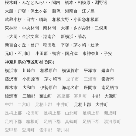
桜木町・みなとみらい・関内
橋本・相模原・淵野辺
る「マイゴル」で、理想の
野芝が半々になっているため、
フスタイルを見つけてみま
フェアウェイ(高麗芝)とラフ(野
大船・戸塚・保土ヶ谷
藤沢・湘南台・江ノ島
か？
芝)それぞれからのアプローチ
武蔵小杉・日吉・綱島
相模大野・小田急相模原
に近い感覚で練習できます。
東林間・中央林間・南林間
大和・さがみ野・二俣川
上大岡・金沢文庫・港南台
新横浜・菊名
新百合ヶ丘・登戸・稲田堤
平塚・茅ヶ崎・辻堂
元町・石川町
小田原・鴨宮・国府津
東神奈川・子安
神奈川県の市区町村で探す
横浜市
川崎市
相模原市
横須賀市
平塚市
鎌倉市
藤沢市
小田原市
茅ヶ崎市
逗子市
三浦市
秦野市
厚木市
大和市
伊勢原市
海老名市
座間市
南足柄市
綾瀬市
三浦郡 葉山町
高座郡 寒川町
中郡 大磯町
中郡 二宮町
足柄上郡 中井町
足柄上郡 大井町
足柄上郡 松田町
足柄上郡 山北町
足柄上郡 開成町
足柄下郡 箱根町
足柄下郡 真鶴町
足柄下郡 湯河原町
愛甲郡 愛川町
愛甲郡 清川村