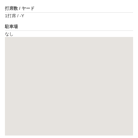
打席数 / ヤード
1打席 / -Y
駐車場
なし