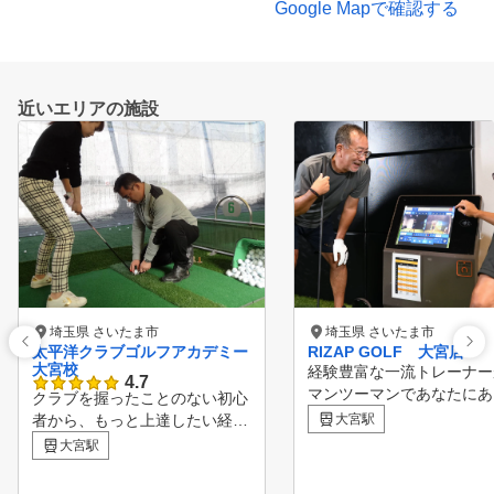
Google Mapで確認する
近いエリアの施設
埼玉県 さいたま市
埼玉県 さいたま市
太平洋クラブゴルフアカデミー
RIZAP GOLF 大宮店
大宮校
経験豊富な一流トレーナー
4.7
マンツーマンであなたにあ
クラブを握ったことのない初心
特別な指導をいたします。
者から、もっと上達したい経験
大宮駅
人ひとりに合わせて徹底的
者まで、 幅広く一人ひとりに
大宮駅
り込まれた専用プログラム
合わせた丁寧な指導が受けられ
って、レッスンごとに上達
ます。 大宮駅東口駅前の高島