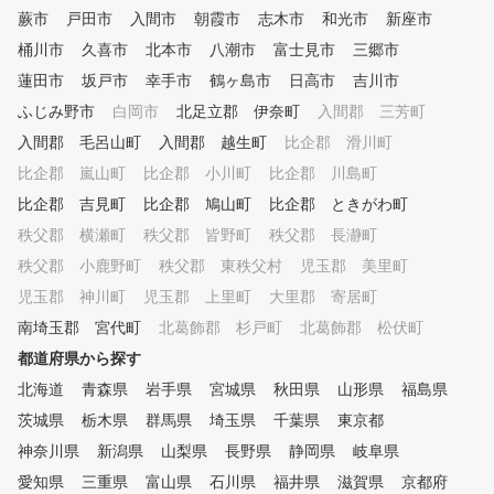
蕨市
戸田市
入間市
朝霞市
志木市
和光市
新座市
桶川市
久喜市
北本市
八潮市
富士見市
三郷市
蓮田市
坂戸市
幸手市
鶴ヶ島市
日高市
吉川市
ふじみ野市
白岡市
北足立郡 伊奈町
入間郡 三芳町
入間郡 毛呂山町
入間郡 越生町
比企郡 滑川町
比企郡 嵐山町
比企郡 小川町
比企郡 川島町
比企郡 吉見町
比企郡 鳩山町
比企郡 ときがわ町
秩父郡 横瀬町
秩父郡 皆野町
秩父郡 長瀞町
秩父郡 小鹿野町
秩父郡 東秩父村
児玉郡 美里町
児玉郡 神川町
児玉郡 上里町
大里郡 寄居町
南埼玉郡 宮代町
北葛飾郡 杉戸町
北葛飾郡 松伏町
都道府県から探す
北海道
青森県
岩手県
宮城県
秋田県
山形県
福島県
茨城県
栃木県
群馬県
埼玉県
千葉県
東京都
神奈川県
新潟県
山梨県
長野県
静岡県
岐阜県
愛知県
三重県
富山県
石川県
福井県
滋賀県
京都府