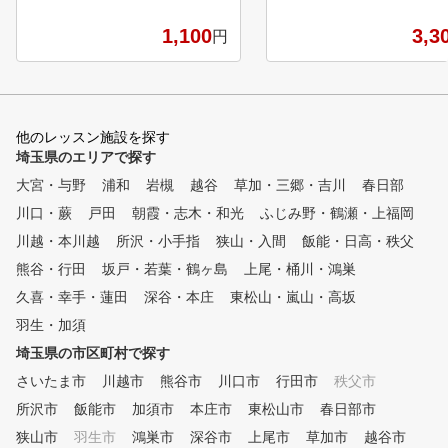
じ、満足行くレッスンをご
屋の屋上にあり、アクセスも抜
いたします。 ラウンド時
群です。 振替は自由に何度で
1,100
3,3
円
習時も徹底的に寄り添い、
も可能なので自分の都合に合わ
にコミットします。 ▶RIZAP
せて通えます。 無料レンタル
GOLF会員になると、今話
クラブも充実で仕事帰りでも手
コンビニジム「chocoZAP
ぶらでOKです。ボール代も無
コザップ)無料利用可能」
料なので納得いくまで練習でき
他のレッスン施設を探す
典付き ぜひゴルフに必要
ます。 19コース保有の太平洋
埼玉県のエリアで探す
づくりも行い、スコアアッ
クラブ直系のスクールなのでコ
大宮・与野
浦和
岩槻
越谷
草加・三郷・吉川
春日部
ともに目指しましょう!
ースレッスンも充実です。コン
川口・蕨
ペ、キャンプなどの楽しいイベ
戸田
朝霞・志木・和光
ふじみ野・鶴瀬・上福岡
ントも盛り沢山です。 まずは
川越・本川越
所沢・小手指
狭山・入間
飯能・日高・秩父
、お気軽に見学・体験レッスン
熊谷・行田
坂戸・若葉・鶴ヶ島
上尾・桶川・鴻巣
(1,100円)からお越しください
。
久喜・幸手・蓮田
深谷・本庄
東松山・嵐山・高坂
羽生・加須
埼玉県の市区町村で探す
さいたま市
川越市
熊谷市
川口市
行田市
秩父市
所沢市
飯能市
加須市
本庄市
東松山市
春日部市
狭山市
羽生市
鴻巣市
深谷市
上尾市
草加市
越谷市