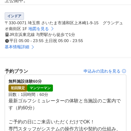
上公開中。

不得意なショットを克服するコツや実践的なスコアメイク
理論など、 一般には出ていない特別なコンテンツが見放
インドア
題！“学び放題・復習し放題“の環境で確実な上達を後押し
〒330-0071 埼玉県 さいたま市浦和区上木崎1-9-15 グランデュ
します。

オ南街区 1F
地図を見る
JR京浜東北線 与野駅から徒歩で1分
平日 05:00 - 23:55 土日祝 05:00 - 23:55
3.PGA公認ティーチングプロによるマンツーマンレッスン

基本情報詳細
一人で取り組む“コソ練”を、ティーチングプロのサポート
と最新環境で最大限に。私と、志を同じくするティーチン
グプロたちが、あなたのゴルフを次のステージへ導きます

予約プラン
申込みの流れを見る
4.最新シミュレーターと、最新・ゴルフドゥ人気モデル・
無料施設体験60分
スタッフおすすめクラブ使い放題

初回限定
マンツーマン
回数
1回
時間
60分
●最新シュミレーター：GDR Plus

最新ゴルフシミュレーターの体験と当施設のご案内で
インドア練習・レッスンに特化したゴルフシミュレーター
す（約60分）

の決定版！米国女子プロゴルフ(LPGA)ツアー公式で練習
シミュレーター指定されている高解像度カメラセンサーが
ご予約の日にご来店いただくだけでOK！

、実際の球質を可能な限り再現。

専門スタッフがシステムの操作方法や契約の仕組み、