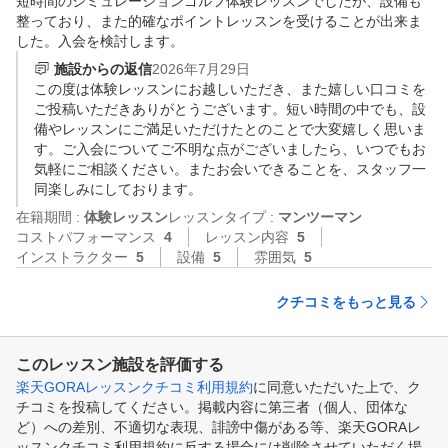
短時間のシミュレーションゴルフ体験レッスンでしたが、設備も
整っており、また的確なポイントレッスンを受けることが出来ま
した。入会を検討します。
施設からの返信
2026年7月29日
この度は体験レッスンにお越しいただき、また嬉しい口コミを
ご投稿いただきありがとうございます。短い時間の中でも、設
備やレッスンにご満足いただけたとのことで大変嬉しく思いま
す。ご入会についてご不明な点がございましたら、いつでもお
気軽にご相談ください。またお会いできることを、スタッフ一
同楽しみにしております。
在籍期間 :
体験レッスン
レッスンタイプ :
マンツーマン
コストパフォーマンス
4
レッスン内容
5
インストラクター
5
設備
5
雰囲気
5
クチコミをもっと見る
このレッスン施設を評価する
楽天GORAレッスンクチコミ利用規約
に同意いただいた上で、ク
チコミを投稿してください。掲載内容に第三者（個人、団体な
ど）への差別、不適切な表現、誹謗中傷がある等、楽天GORAレ
ッスンクチコミ利用規約に反する場合には削除させていただく場