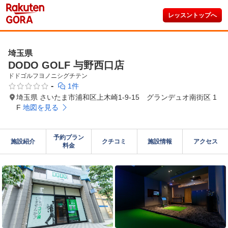
レッスントップへ
埼玉県
DODO GOLF 与野西口店
ドドゴルフヨノニシグチテン
-
1件
埼玉県 さいたま市浦和区上木崎1-9-15 グランデュオ南街区 1
F
地図を見る
予約プラン

施設紹介
クチコミ
施設情報
アクセス
料金