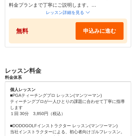
料金プランまで丁寧にご説明します。

●人気ゴルフクラブが使い放題

ご不明点があればその場で何でもご相談ください。

レッスン詳細を見る
大手ゴルフショップチェーン「ゴルフドゥ！」運営だから
初めての方でも安心してスタートできるようガッチリ
こそ、最新モデルや人気モデル、スタッフおすすめクラブ
サポートいたします。

無料
申込みに進む
が使い放題。気になっていたクラブをプライベート空間で
じっくり試せて、気に入ればアプリからお得に購入できま
●施設体験スケジュール

す。
月~日 10:00～20:00

※ご希望の日時をリクエスト画面よりご提示ください
。追ってご連絡差し上げます。

レッスン料金
※左用打席はございません。
料金体系
個人レッスン
■PGAティーチングプロ レッスン(マンツーマン)

ティーチングプロが一人ひとりの課題に合わせて丁寧に指導
します

１回 30分　3,850円（税込）

■DODOGOLFインストラクター レッスン(マンツーマン)

当社インストラクターによる、初心者向けゴルフレッスン。