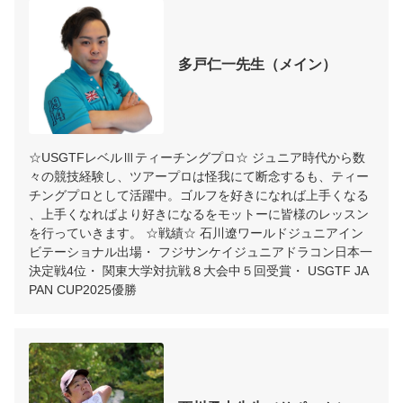
多戸仁一先生（メイン）
☆USGTFレベルⅢティーチングプロ☆ ジュニア時代から数
々の競技経験し、ツアープロは怪我にて断念するも、ティー
チングプロとして活躍中。ゴルフを好きになれば上手くなる
、上手くなればより好きになるをモットーに皆様のレッスン
を行っていきます。 ☆戦績☆ 石川遼ワールドジュニアイン
ビテーショナル出場・ フジサンケイジュニアドラコン日本一
決定戦4位・ 関東大学対抗戦８大会中５回受賞・ USGTF JA
PAN CUP2025優勝