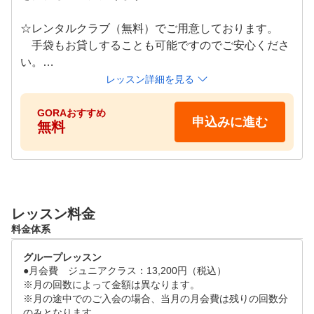
あったレベルで技術指導を行っていきます。

☆レンタルクラブ（無料）でご用意しております。

当アカデミーは、ジュニアゴルファー人口の拡大に向けス
　手袋もお貸しすることも可能ですのでご安心くださ
タートさせました。「スイミングスクール、体操教室にす
い。

るか、それともゴルフスクールにするか？」と考えるほど
レッスン詳細を見る
に、ゴルフを身近なスポーツ、習い事にしていきたいと考
☆入会のご案内は当日レター形式でお渡ししておりま
えております。クラブを初めて握る子や、親御さんのゴル
して、後日インターネットからお手続き頂けます

GORAおすすめ
申込みに進む
無料
フ経験が無い、という会員様が6割以上いますが、沢山練
習を重ねコースデビューはもちろん、大会に出場するまで
☆施設料（打席・ボール代）は生徒さん各自のご負担
に成長しています。ジュニアクラブを無料貸出しているた
になります。1,000円〜2,000円程度ご用意ください。

め、気軽にゴルフを体験できます。また、小学校入学前の
お子さまも多く通われています。

【対象年齢】4歳から

レッスン料金
　危険が伴う場合、先生の判断でお断りさせて頂く場
全国200校以上のジュニアスポーツスクール運営グループ
料金体系
合が御座いますので予めご了承ください。

だからこそ通いやすい仕組みを完備。欠席やお振替は会員
グループレッスン
システムよりご自身で操作が出来るので都合が悪くなった
●月会費　ジュニアクラス：13,200円（税込）

時もいつでもどこでも変更可能。曜日・時間・他スクール
ーーーーーーーーーーーーーーーーーーーーーーーー
※月の回数によって金額は異なります。

へお振替が可能で、通っている期間中は無期限で振替もで
ーーーーーーーーーーーーーーーー

※月の途中でのご入会の場合、当月の月会費は残りの回数分
のみとなります。

きます。