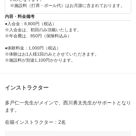
※施設料（打席・ボール代）はお月謝に含まれております。
＜レッスンタイムスケジュール＞

日曜日　12:00～12:50／13:00～13:50／14:00～14:50

内容・料金備考
●入会金：8,800円（税込）

※各クラス定員4名と少人数制です

※入会金は、初回のみ頂戴いたします。

※年会費は、850円（保険料込み）

※お申込み時、お子さまのお名前・フリガナ・生年月
日をご記入いただけますようお願いいたします。　

●体験料金：1,000円（税込）

※体験はお1人様1回のみとさせていただきます。

●当日はレッスン開始時間の10分前までには施設の受
※施設料が別途1,100円かかります。
付までお越しください。

受付のスタッフに、ヨネックスジュニアゴルフアカデ
ミーの体験に来ていただいた旨お伝えください。
インストラクター
多戸仁一先生がメインで、西川勇太先生がサポートとなり
ます。
在籍インストラクター：2名