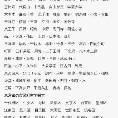
代償動作を防ぎケガを予防しま
題が「見える化」されます
す。 ※現在左利き打席のご用
た、毎回自動的に2方向か
恵比寿・代官山・中目黒
自由が丘・学芸大学
意ができなくなっておりますの
イング撮影しており、スロ
六本木・麻布十番
北千住・町屋・亀有
錦糸町・小岩・青砥
で、その旨ご承知おきください
生や一時停止などで自分の
吉祥寺・荻窪・三鷹
。
立川・国立・国分寺
ームを客観的かつ詳細に確
ることができます。 ②シミュ
八王子・日野・昭島
中野・高円寺・阿佐ヶ谷
レーターを活用した専属プ
品川・大森・蒲田
上野・日本橋・浅草
よるレッスン シミュレー
により「見える化」された
日暮里・駒込・千駄木
赤羽・十条・王子
葛西・門前仲町
タをもとに、外部資格を有
町田
三軒茶屋・用賀・二子玉川
下北沢・代々木上原
専属プロがレッスンをおこ
板橋・成増・巣鴨
目黒・戸越・武蔵小山
ます。会員様に目標をお聞
、シミュレーターの映像や
田無・小平・久米川
大泉学園・江古田・練馬
データを確認しながら、会
東久留米・ひばりヶ丘
調布・府中
多摩・聖蹟桜ヶ丘・稲城
にわかりやすくレッスンし
。会員様一人一人のレッス
経堂・成城学園・狛江
飯田橋・四谷・御茶ノ水
容をカルテで共有しており
笹塚・下高井戸・千歳烏山
青梅・拝島
回の復習や今後の課題など
東京都の市区町村で探す
続してレッスンを受けてい
けます。 ③レッスン受け放題
千代田区
中央区
港区
新宿区
文京区
台東区
墨田区
、レンジ使い放題のサブス
江東区
品川区
目黒区
大田区
世田谷区
渋谷区
デル 外部資格を有する専
ロのレッスンを、毎日、何
中野区
杉並区
豊島区
北区
荒川区
板橋区
練馬区