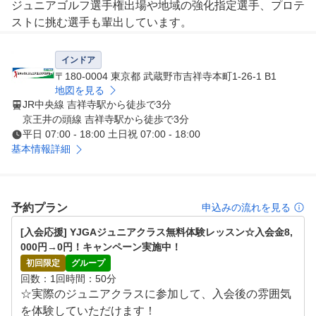
ジュニアゴルフ選手権出場や地域の強化指定選手、プロテ
ストに挑む選手も輩出しています。

YJGAの会員は、ヨネックスゴルフ商品がいつでも30％O
インドア
FFで購入可能。お子さまが会員でしたら、保護者様も同
〒180-0004 東京都 武蔵野市吉祥寺本町1-26-1 B1
割引にて購入可能です。また、フィッティングや試打など
地図を見る
JR中央線 吉祥寺駅から徒歩で3分
、ヨネックス施設にていつでも可能。成績次第ではヨネッ
京王井の頭線 吉祥寺駅から徒歩で3分
クスとクラブ契約を結ぶ選手もいて、心強いサポートも受
平日 07:00 - 18:00 土日祝 07:00 - 18:00
けられます。

基本情報詳細
ゴルフは個人競技ですが、近年活躍している若いプロ選手
はみんなアカデミーや学校のゴルフ部など、集団での経験
予約プラン
申込みの流れを見る
を経てプロゴルファーになるケースが多くなっています。
『挨拶・ルール・礼儀作法』『ライバルや憧れの存在を見
[入会応援] YJGAジュニアクラス無料体験レッスン☆入会金8,
つけ闘争心、やる気の向上』『団体生活による人間関係や
000円→0円！キャンペーン実施中！
周囲との信頼関係を育む』。ヨネックスジュニアゴルフア
初回限定
グループ
カデミーでは、ゴルフを通じて協調性・社会性を養うこと
回数
1回
時間
50分
を重要なことと考えて、様々なプログラムを提供。勿論、
☆実際のジュニアクラスに参加して、入会後の雰囲気
技術指導に関しては成長により個人差があるため、個々に
を体験していただけます！
