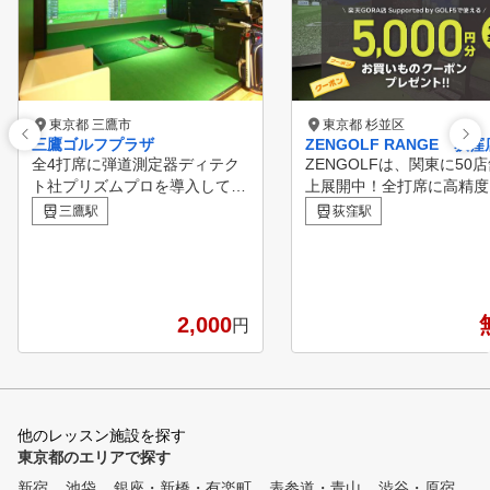
東京都 三鷹市
東京都 杉並区
三鷹ゴルフプラザ
ZENGOLF RANGE 荻窪
全4打席に弾道測定器ディテク
ZENGOLFは、関東に50
ト社プリズムプロを導入してい
上展開中！全打席に高精度
ます。 1秒1500コマでインパク
ュレーターを完備したレッ
三鷹駅
荻窪駅
トを捉える高速カメラと前方後
受け放題・レンジ使い放題
方の2カメラでクラブの動きと
額制インドアゴルフスクー
身体の動きが一目瞭然です。
練習場です。 専属プロの
元ツアープロ前田雄大ヘッドコ
フレッスンが、毎日いつで
ーチに加えベテランコーチ、女
度でも受けられて、短期間
2,000
円
性コーチも在籍、あなたにぴっ
スコアアップを目指すこと
たりのコーチが見つかります。
きます。 ①全打席に高性能シ
三鷹駅前から送迎付きのラウン
ミュレーター設置 高精度
ドレッスンも毎週開催、結果が
ュレーターにより、フェー
出るレッスンをお約束します。
ドローなどの球筋を忠実に
他のレッスン施設を探す
動的ストレッチマシン「ホグレ
。ショット改善に必要な項
東京都のエリアで探す
ル」も導入しスイングにおける
数値化され、ゴルフの現状
新宿
池袋
銀座・新橋・有楽町
表参道・青山
渋谷・原宿