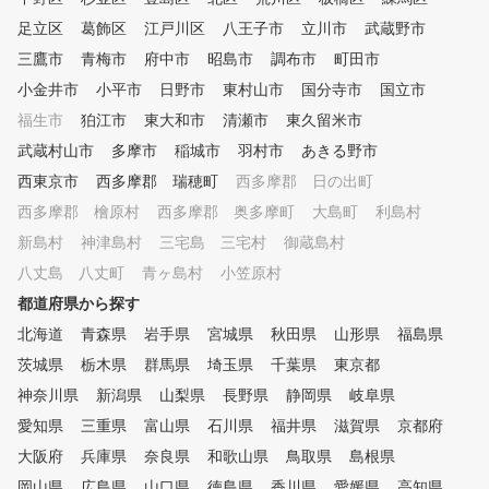
も受けられます。また打席
足立区
葛飾区
江戸川区
八王子市
立川市
武蔵野市
い放題なので、一人で練習
三鷹市
青梅市
府中市
昭島市
調布市
い時にはシミュレーション
町田市
って、効率よく練習できま
小金井市
小平市
日野市
東村山市
国分寺市
国立市
お客様のご予定にあわせて
福生市
狛江市
東大和市
清瀬市
東久留米市
利用ください。 ④ゴルフ初心
者から上級者まで楽しめる
武蔵村山市
多摩市
稲城市
羽村市
あきる野市
モード 同じシチュエーシ
西東京市
西多摩郡 瑞穂町
西多摩郡 日の出町
で繰り返しショット練習し
西多摩郡 檜原村
西多摩郡 奥多摩町
、ゲーム感覚でティーショ
大島町
利島村
やアプローチの練習を楽し
新島村
神津島村
三宅島 三宅村
御蔵島村
り、実際のコースをリアル
八丈島 八丈町
青ヶ島村
小笠原村
現したコースでラウンドし
、数多くの練習モードがあ
都道府県から探す
すので、そのときの気分に
北海道
青森県
岩手県
宮城県
秋田県
山形県
福島県
せて、飽きずに練習してい
茨城県
栃木県
群馬県
埼玉県
千葉県
けます。
東京都
神奈川県
新潟県
山梨県
長野県
静岡県
岐阜県
愛知県
三重県
富山県
石川県
福井県
滋賀県
京都府
大阪府
兵庫県
奈良県
和歌山県
鳥取県
島根県
岡山県
広島県
山口県
徳島県
香川県
愛媛県
高知県