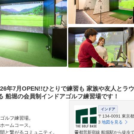
6年7月OPEN!!ひとりで練習も 家族や友人とラウンド
る 船堀の会員制インドアゴルフ練習場です！
インドア
〒134-0091 東
ゴルフ練習場。

3
地図を見る
ホームコース。

間と繋がるコミュニティ。

都営新宿線 船堀駅から徒歩で