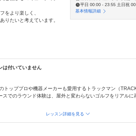
平日 00:00 - 23:55 土日祝 00:
基本情報詳細
イフをより楽しく、

ありたいと考えています。

ワクする。

ンは付いていません
か。

、世界のトッププロや機器メーカーも愛用するトラックマン（TRAC
ースでのラウンド体験は、屋外と変わらないゴルフをリアルに
半個室に加え、広々としたソフ
ご用意しております。インドア
レッスン詳細を見る
る必要はありません。24時間営
ンドに没頭できる快適な環境で
けます。

（左打ち）の方もご利用いただ