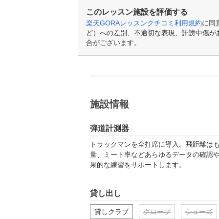
このレッスン施設を評価する
楽天GORAレッスンクチコミ利用規約
に同
ど）への差別、不適切な表現、誹謗中傷が
合がございます。
施設情報
弾道計測器
トラックマンを全打席に導入。飛距離は
量、ミート率などあらゆるデータの確認
果的な練習をサポートします。
貸し出し
貸しクラブ
グローブ
シューズ