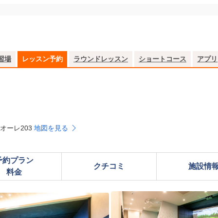
習場
レッスン予約
ラウンドレッスン
ショートコース
アプリ
オーレ203
地図を見る
予約プラン

クチコミ
施設情
料金