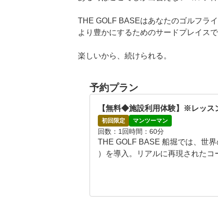
THE GOLF BASEはあなたのゴルフラ
より豊かにするためのサードプレイスで
楽しいから、続けられる。

継続するから、上手くなる。

上達するから、もっと楽しくなる。

予約プラン
次にコースに出る日が待ち遠しくてワク
【無料◆施設利用体験】※レッス
そんな充実感をここに来て体感しません
初回限定
マンツーマン
回数
1回
時間
60分
◇FEATURE◇

THE GOLF BASE 船堀では
～広々として洗練された快適空間～

）を導入。リアルに再現されたコ
船堀店では他からの視線が気にならない
ます。ぜひ一度ご体験ください。

ァで寛ぎながらプレーできる完全個室も
ゴルフで気温や天候、混雑状況も気にす
【体験内容】

業で通い放題のため、ゴルフ練習やラウ
Trackman iO打席をご利用いただ
す。左打席もございますので、レフティ
・マイボール使用不可
