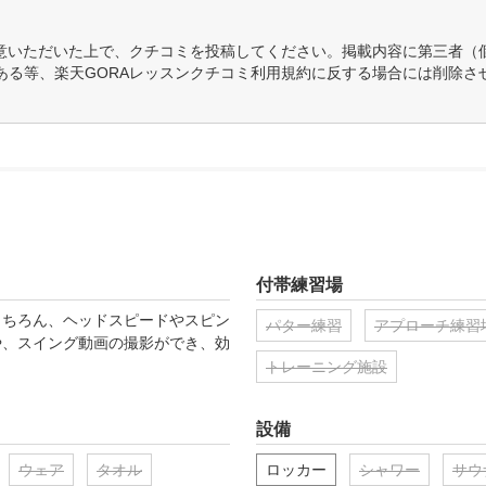
意いただいた上で、クチコミを投稿してください。掲載内容に第三者（
ある等、楽天GORAレッスンクチコミ利用規約に反する場合には削除さ
付帯練習場
もちろん、ヘッドスピードやスピン
パター練習
アプローチ練習
や、スイング動画の撮影ができ、効
トレーニング施設
設備
ウェア
タオル
ロッカー
シャワー
サウ