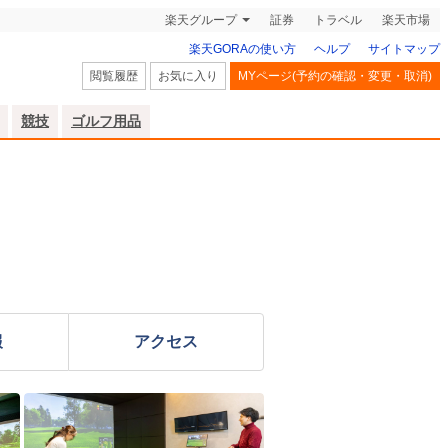
楽天グループ
証券
トラベル
楽天市場
楽天GORAの使い方
ヘルプ
サイトマップ
閲覧履歴
お気に入り
MYページ(予約の確認・変更・取消)
競技
ゴルフ用品
報
アクセス