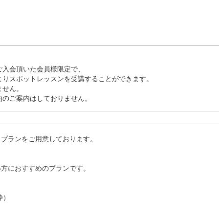
ルフ～

ラックマンを全打席に導入。飛
ン量、ミート率などあらゆるデ
き、効果的な練習をサポートし
入会頂いた会員様限定で、

りスポットレッスンを受講することができます。

ド可能。細部に至るまでリアルな
時間が変わる場合がございます。

せん。

約のご案内はしておりません。
プランをご用意しております。

ください

方におすすめのプランです。

施設を体験いただきます(グローブのみご持参推奨)

お伺いし、ご入会手続き(クレジットカード必須)