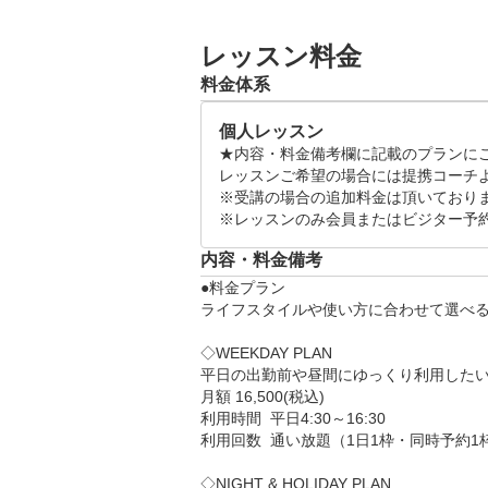
けます。

・同伴1名可

レッスン料金
～リアルを追求したシミュレーションゴ
【施設利用体験受付時間】

船堀店ではプロゴルファーも愛用するト
料金体系
月曜～金曜

距離はもちろん、ヘッドスピードやスピ
10:30～20:00

個人レッスン
ータの確認や、スイング動画の撮影がで
土日祝

★内容・料金備考欄に記載のプランにご
ます。

10:00～16:00

レッスンご希望の場合には提携コーチよ
また、世界450以上のコースをラウン
※スタッフの状況により受付可能
※受講の場合の追加料金は頂いておりま
ラウンド体験をぜひお楽しみください。
※レッスンのみ会員またはビジター予
【ご予約の流れ】

内容・料金備考
楽天GORAにて初回の来店予約

●料金プラン

↓

ライフスタイルや使い方に合わせて選べる
当日お時間に予約の店舗にいらして
↓

◇WEEKDAY PLAN　

平日の出勤前や昼間にゆっくり利用したい
15分ほどの施設説明の後、実際に
月額 16,500(税込)

↓

利用時間	平日4:30～16:30

体験後、ご入会希望の月額プランを
利用回数	通い放題（1日1枠・同時予約1枠）

◇NIGHT & HOLIDAY PLAN
