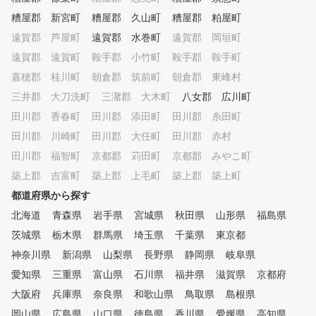
糟屋郡 新宮町
糟屋郡 久山町
糟屋郡 粕屋町
遠賀郡 芦屋町
遠賀郡 水巻町
遠賀郡 岡垣町
遠賀郡 遠賀町
鞍手郡 小竹町
鞍手郡 鞍手町
嘉穂郡 桂川町
朝倉郡 筑前町
朝倉郡 東峰村
三井郡 大刀洗町
三潴郡 大木町
八女郡 広川町
田川郡 香春町
田川郡 添田町
田川郡 糸田町
田川郡 川崎町
田川郡 大任町
田川郡 赤村
田川郡 福智町
京都郡 苅田町
京都郡 みやこ町
築上郡 吉富町
築上郡 上毛町
築上郡 築上町
都道府県から探す
北海道
青森県
岩手県
宮城県
秋田県
山形県
福島県
茨城県
栃木県
群馬県
埼玉県
千葉県
東京都
神奈川県
新潟県
山梨県
長野県
静岡県
岐阜県
愛知県
三重県
富山県
石川県
福井県
滋賀県
京都府
大阪府
兵庫県
奈良県
和歌山県
鳥取県
島根県
岡山県
広島県
山口県
徳島県
香川県
愛媛県
高知県