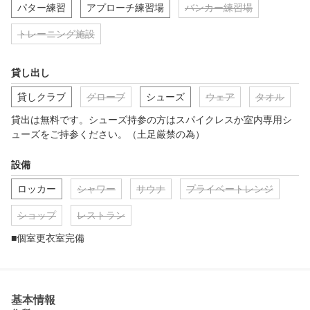
パター練習
アプローチ練習場
バンカー練習場
トレーニング施設
貸し出し
貸しクラブ
グローブ
シューズ
ウェア
タオル
貸出は無料です。シューズ持参の方はスパイクレスか室内専用シ
ューズをご持参ください。（土足厳禁の為）
設備
ロッカー
シャワー
サウナ
プライベートレンジ
ショップ
レストラン
■個室更衣室完備
基本情報