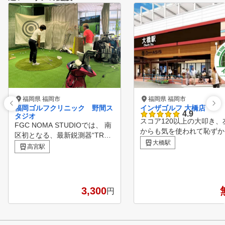
福岡県 福岡市
福岡県 福岡市
福岡ゴルフクリニック 野間ス
インザゴルフ 大橋店
4.9
タジオ
スコア120以上の大叩き、
FGC NOMA STUDIOでは、 南
からも気を使われて恥ずか
区初となる、最新鋭測器“TRAC
った。 １人で練習してもなか
大橋駅
KMAN4”を導入しています。 ス
高宮駅
なか上手くならずに、ゴル
カイトラックなど、ゴルフスキ
嫌いになってきた。 そんな経
ルを格段にアップさせるツール
験はありませんか？ インザゴ
もご用意。 バンカーやパター
ルフは、そんな初心者から
の練習もできます。 いつもの
3,300
円
者の方のゴルフライフを変
練習場とは少し違う、 スキル
ために生まれました。 好きな
アップへ近づくためのサービス
だけ練習して・好きなだけ
を提供しております。
チに教えてもらっても月々1