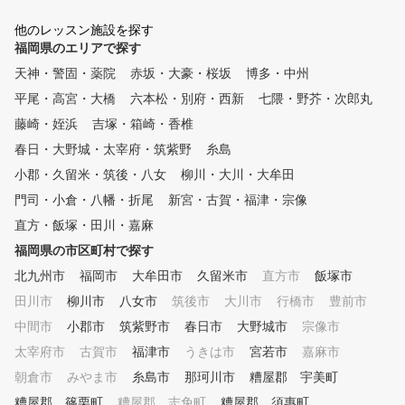
80円からという、通いや
他のレッスン施設を探す
ッスンスタジオを実現しま
福岡県のエリアで探す
。レッスンプロは有名パー
ルゴルフレッスンスタジオ
天神・警固・薬院
赤坂・大豪・桜坂
博多・中州
者・ドラコンプロ・名門コ
平尾・高宮・大橋
六本松・別府・西新
七隈・野芥・次郎丸
のキャディなどゴルフを知
ロばかり。 レッスンは、イン
藤崎・姪浜
吉塚・箱崎・香椎
ザゴルフ認定コーチがカリ
春日・大野城・太宰府・筑紫野
糸島
ラムに沿って基礎から教え
小郡・久留米・筑後・八女
柳川・大川・大牟田
。それぞれの進度に合わせ
優しくて楽しいレッスンで
門司・小倉・八幡・折尾
新宮・古賀・福津・宗像
初心者の方、今まで屋外練
直方・飯塚・田川・嘉麻
で独学で頑張ってきた方、
やめていたけど再チャレン
福岡県の市区町村で探す
たい方など、習い放題、学
北九州市
福岡市
大牟田市
久留米市
直方市
飯塚市
題のインドアゴルフスクー
田川市
柳川市
八女市
筑後市
大川市
インザゴルフで快適なゴル
行橋市
豊前市
イフを始めてみませんか？ 
中間市
小郡市
筑紫野市
春日市
大野城市
宗像市
なたの人生がより良いもの
太宰府市
古賀市
福津市
うきは市
宮若市
嘉麻市
ることをインザゴルフ一同
っております。
朝倉市
みやま市
糸島市
那珂川市
糟屋郡 宇美町
糟屋郡 篠栗町
糟屋郡 志免町
糟屋郡 須惠町