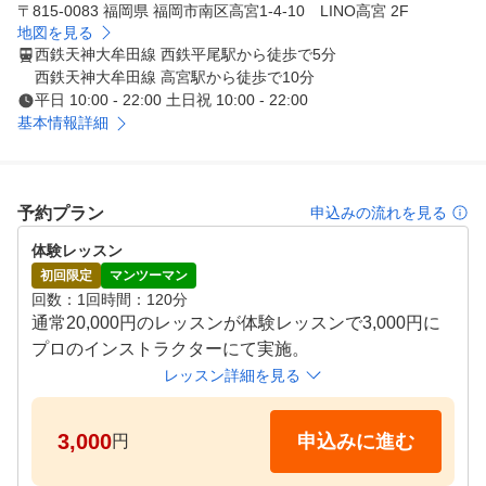
です。

〒815-0083 福岡県 福岡市南区高宮1-4-10 LINO高宮 2F
地図を見る
西鉄天神大牟田線 西鉄平尾駅から徒歩で5分
◇コスパ最高・月謝コース＆タイパ最高・短期集中コース
西鉄天神大牟田線 高宮駅から徒歩で10分
！

平日 10:00 - 22:00 土日祝 10:00 - 22:00
「パーソナルレッスンって高いんでしょ？」というあなた
基本情報詳細
には月額2万円ポッキリの月謝コースがオススメです。ま
た「ゴルフが上達するのにどれくらい時間がかかるの？」
と不安なあなたには「タイパ最高！の短期集中コース」が
予約プラン
申込みの流れを見る
あります。

体験レッスン
◇手ぶらでOK！レンタル無料！

初回限定
マンツーマン
お仕事に忙しい方でもふらっと通いやすく練習に必要なゴ
回数
1回
時間
120分
ルフ用品はすべて無料レンタルでご用意しています。まず
通常20,000円のレッスンが体験レッスンで3,000円に
は気軽に一歩を踏み出してみませんか？
プロのインストラクターにて実施。
レッスン詳細を見る
3,000
申込みに進む
円