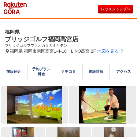
レッスントップへ
福岡県
ブリッジゴルフ福岡高宮店
ブリッジゴルフフクオカタカミヤテン
福岡県 福岡市南区高宮1-4-10 LINO高宮 2F
地図を見る
予約プラン

施設紹介
クチコミ
施設情報
アクセス
料金