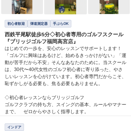
初心者歓迎
弾道測定器
手ぶらOK
西鉄平尾駅徒歩5分◇初心者専用のゴルフスクール
『ブリッジゴルフ福岡高宮店』
はじめての一歩を、安心のレッスンでサポートします！

「ゴルフに興味はあるけど、始めるきっかけがない」「運
動が苦手だから不安」そんなあなたのために。当スクール
は、30代〜40代女性のゴルフ初心者に寄り添った、やさ
しいレッスンを心がけています。初心者専門だからこそ、
恥ずかしがる必要も、焦る必要もありません。

◇初心者レッスンならブリッジゴルフ

ゴルフクラブの持ち方、スイングの基本、ルールやマナー
まで、　ゼロからやさしく指導します。

運動経験が少ない方でも大丈夫！一人ひとりのペースに合
わせた　レッスンで、無理なく楽しくステップアップ可能
インドア