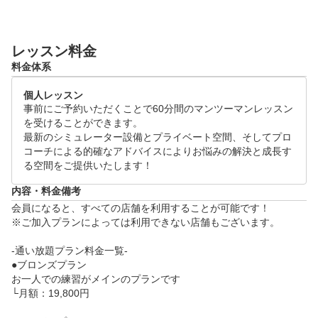
"に向き合い、解決と成長する空間を提供しております
！

レッスン料金
ゴルフの上達にお悩みの方は是非体験レッスンにお越
料金体系
しください！

個人レッスン
●体験レッスンスケジュール(各120分)

事前にご予約いただくことで60分間のマンツーマンレッスン
月~日 09:00～21:00

を受けることができます。

※ご希望の日時をリクエスト画面よりご提示ください
最新のシミュレーター設備とプライベート空間、そしてプロ
コーチによる的確なアドバイスによりお悩みの解決と成長す
。追ってご連絡差し上げます。

る空間をご提供いたします！
●当日の流れ

内容・料金備考
・体験レッスン(60分)

会員になると、すべての店舗を利用することが可能です！

　└　お客様のお悩みをヒアリングし、シミュレータ
※ご加入プランによっては利用できない店舗もございます。

ーを活用した、データに基づくレッスンをいたします
-通い放題プラン料金一覧-

。

●ブロンズプラン

・施設案内、料金のご説明(60分)

お一人での練習がメインのプランです

└月額：19,800円
