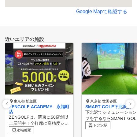
Google Mapで確認する
近いエリアの施設
東京都 杉並区
東京都 世田谷区
ZENGOLF ACADEMY 永福町
SMART GOLF下北沢店
店
下北沢でシミュレーション
ZENGOLFは、関東に50店舗以
フをするならSMART GO
上展開中！全打席に高精度シミ
下北沢店は２ルームの個室
下北沢駅
ュレーターを完備したレッスン
永福町駅
で集中してゴルフ練習をし
受け放題・レンジ使い放題の定
ただけます。 60分間のパーソ