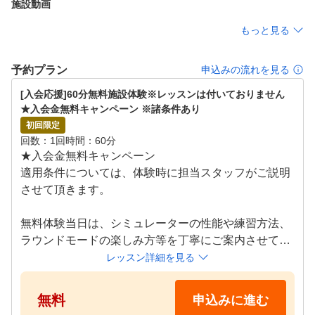
施設動画
もっと見る
予約プラン
申込みの流れを見る
[入会応援]60分無料施設体験※レッスンは付いておりません　
★入会金無料キャンペーン ※諸条件あり
初回限定
回数
1回
時間
60分
★入会金無料キャンペーン

適用条件については、体験時に担当スタッフがご説明
させて頂きます。

無料体験当日は、シミュレーターの性能や練習方法、
ラウンドモードの楽しみ方等を丁寧にご案内させてい
ただきます！

レッスン詳細を見る
クラブのお貸出しも無料で行っておりますので、お気
軽にお越しください！

無料
申込みに進む