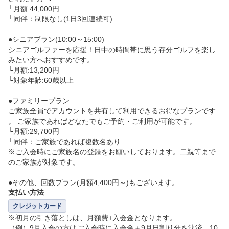
└月額:44,000円

└同伴：制限なし(1日3回連続可)

●シニアプラン(10:00～15:00)

シニアゴルファーを応援！日中の時間帯に思う存分ゴルフを楽し
みたい方へおすすめです。

└月額:13,200円

└対象年齢:60歳以上

●ファミリープラン

ご家族全員でアカウントを共有して利用できるお得なプランです
。 ご家族であればどなたでもご予約・ご利用が可能です。

└月額:29,700円

└同伴：ご家族であれば複数名あり

※ご入会時にご家族名の登録をお願いしております。二親等まで
のご家族が対象です。

●その他、回数プラン(月額4,400円～)もございます。
支払い方法
クレジットカード
※初月の引き落としは、月額費+入会金となります。

（例）9月入会の方はご入会時に入会金＋9月日割り分を決済。10