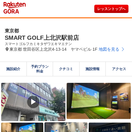
レッスントップへ
東京都
SMART GOLF上北沢駅前店
スマートゴルフカミキタザワエキマエテン
東京都 世田谷区上北沢4-13-14 ヤマベビル 1F
地図を見る
予約プラン

施設紹介
クチコミ
施設情報
アクセス
料金
▶