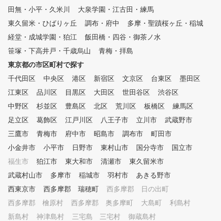
す。 会員様に目標をお聞きし
田無・小平・久米川
大泉学園・江古田・練馬
、シミュレーターの映像や数値
東久留米・ひばりヶ丘
データを確認しながら、会員様
調布・府中
多摩・聖蹟桜ヶ丘・稲城
にわかりやすくレッスンします
経堂・成城学園・狛江
飯田橋・四谷・御茶ノ水
。 特徴③レッスン受け放題、
笹塚・下高井戸・千歳烏山
青梅・拝島
レンジ使い放題のサブスクモデ
ル 会員様一人一人のレッスン
東京都の市区町村で探す
内容をカルテで共有しており、
千代田区
中央区
港区
新宿区
文京区
台東区
墨田区
前回の復習や今後の課題など、
江東区
継続してレッスンを受けていた
品川区
目黒区
大田区
世田谷区
渋谷区
だけます。 特徴④ゴルフ初心
中野区
杉並区
豊島区
北区
荒川区
板橋区
練馬区
者から上級者まで楽しめる練習
足立区
葛飾区
江戸川区
八王子市
立川市
武蔵野市
モード 繰り返しショット練習
をしながら、 ご自身のスイン
三鷹市
青梅市
府中市
昭島市
調布市
町田市
グが分かるスイングナビ等を設
小金井市
小平市
日野市
東村山市
国分寺市
国立市
置しています。 その時練習し
福生市
たいポイントを、飽きずに練習
狛江市
東大和市
清瀬市
東久留米市
していただけます。
武蔵村山市
多摩市
稲城市
羽村市
あきる野市
西東京市
西多摩郡 瑞穂町
西多摩郡 日の出町
西多摩郡 檜原村
西多摩郡 奥多摩町
大島町
利島村
新島村
神津島村
三宅島 三宅村
御蔵島村