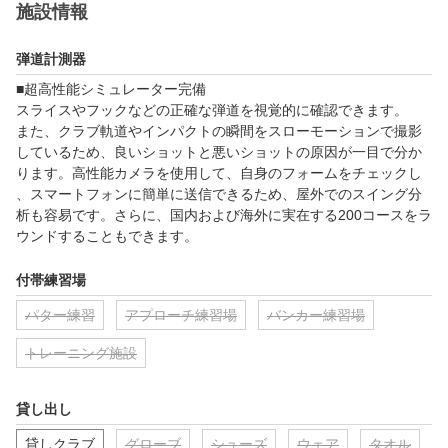
施設情報
弾道計測器
■超高性能シミュレーター完備

スライスやフックなどの正確な弾道を視覚的に確認できます。

また、クラブ軌道やインパクトの瞬間をスローモーションで撮影
しているため、良いショットと悪いショットの原因が一目で分か
ります。高性能カメラを使用して、自身のフォームをチェックし
、スマートフォンに簡単に送信できるため、屋外でのスイング分
析も容易です。さらに、国内および海外に実在する200コースをラ
ウンドすることもできます。
付帯練習場
パター練習
アプローチ練習場
バンカー練習場
トレーニング施設
貸し出し
貸しクラブ
グローブ
シューズ
ウェア
タオル