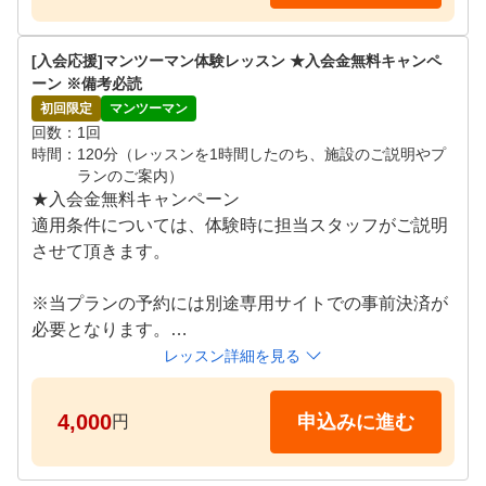
●施設体験スケジュール

月~日 09:00～21:00

[入会応援]マンツーマン体験レッスン ★入会金無料キャンペ
※ご希望の日時をリクエスト画面よりご提示ください
ーン ※備考必読
。追ってご連絡差し上げます。
初回限定
マンツーマン
回数
1回
時間
120分（レッスンを1時間したのち、施設のご説明やプ
ランのご案内）
★入会金無料キャンペーン

適用条件については、体験時に担当スタッフがご説明
させて頂きます。

※当プランの予約には別途専用サイトでの事前決済が
必要となります。

※期日までにお支払いが確認できない場合はキャンセ
レッスン詳細を見る
ルとなります。

4,000
申込みに進む
円
プロコーチによるレッスンを体験していただけます。

超高性能シミュレーター×プライベート空間×プロによ
るマンツーマンレッスンで、お客様のお悩みの""原因"