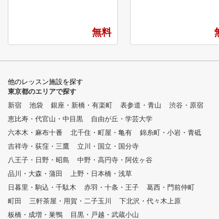
額制インドアゴルフスクール・
ナルレッスンも行っている
練習場です。 専属プロのゴル
日々のお悩み解決やスキル
フレッスンが、毎日いつでも何
プをしていただける環境を
無料
度でも受けられて、短期間での
意しています。
スコアアップを目指すことがで
きます。 全てのゴルファーの
ニーズにお応えするZENGOLF
ACADEMYの特長を紹介いたし
他のレッスン施設を探す
ます。 特徴①利用タイミング
東京都のエリアで探す
に沿った長い営業時間 朝活、
新宿
夜活、お客様のご都合に合わせ
池袋
銀座・新橋・有楽町
表参道・青山
渋谷・原宿
て お好きな時間に練習できま
恵比寿・代官山・中目黒
自由が丘・学芸大学
す。 定休日も無いので、レッ
六本木・麻布十番
北千住・町屋・亀有
錦糸町・小岩・青砥
スン受け放題、練習し放題の
メリットが最大限活かせます。
吉祥寺・荻窪・三鷹
立川・国立・国分寺
*年末年始、メンテナンス等で
八王子・日野・昭島
中野・高円寺・阿佐ヶ谷
臨時定休する場合がございます
品川・大森・蒲田
。 特徴②経験豊かなプロによ
上野・日本橋・浅草
るレッスン シミュレーターに
日暮里・駒込・千駄木
赤羽・十条・王子
葛西・門前仲町
より「見える化」されたデータ
町田
三軒茶屋・用賀・二子玉川
下北沢・代々木上原
をもとに、外部資格を有する専
属プロがレッスンをおこないま
板橋・成増・巣鴨
目黒・戸越・武蔵小山