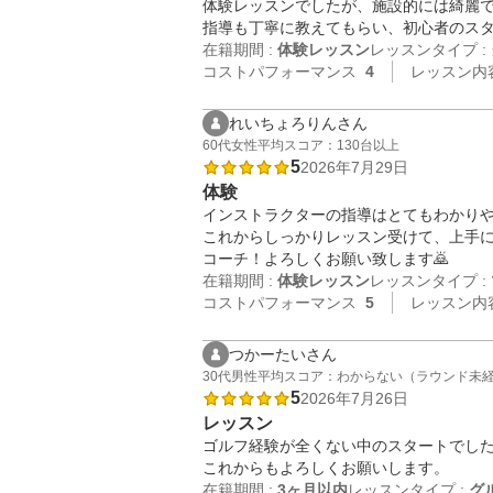
体験レッスンでしたが、施設的には綺麗で
指導も丁寧に教えてもらい、初心者のス
在籍期間 :
体験レッスン
レッスンタイプ :
コストパフォーマンス
4
レッスン内
れいちょろりんさん
60代
女性
平均スコア：130台以上
5
2026年7月29日
体験
インストラクターの指導はとてもわかりや
これからしっかりレッスン受けて、上手に
コーチ！よろしくお願い致します🙇
在籍期間 :
体験レッスン
レッスンタイプ :
コストパフォーマンス
5
レッスン内
つかーたいさん
30代
男性
平均スコア：わからない（ラウンド未
5
2026年7月26日
レッスン
ゴルフ経験が全くない中のスタートでし
これからもよろしくお願いします。
在籍期間 :
3ヶ月以内
レッスンタイプ :
グ