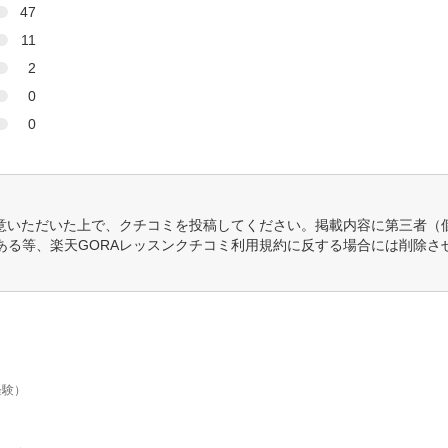
47
11
2
0
0
意いただいた上で、クチコミを投稿してください。掲載内容に第三者（
ある等、楽天GORAレッスンクチコミ利用規約に反する場合には削除さ
経験）