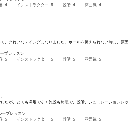
容
4
インストラクター
5
設備
4
雰囲気
4
いて、きれいなスイングになりました。ボールを捉えられない時に、原
ープレッスン
容
5
インストラクター
5
設備
5
雰囲気
5
。

でしたが、とても満足です！施設も綺麗で、設備、シュミレーションレ
ループレッスン
容
5
インストラクター
5
設備
5
雰囲気
5