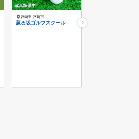
宮崎県 宮崎市
宮崎県 宮崎市
薫る坂ゴルフスクール
児玉 裕士郎プロ 
ントレッスン