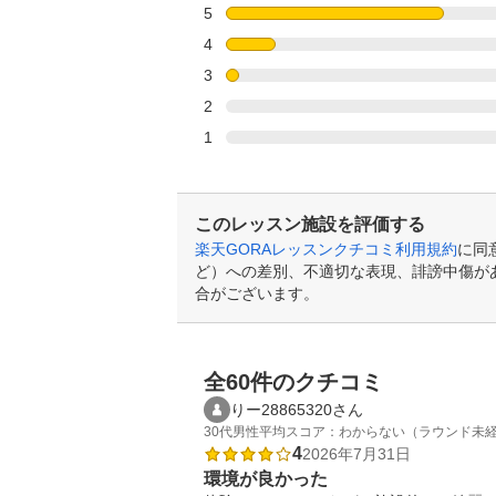
5
4
3
2
1
このレッスン施設を評価する
楽天GORAレッスンクチコミ利用規約
に同
ど）への差別、不適切な表現、誹謗中傷が
合がございます。
全60件のクチコミ
りー28865320さん
30代
男性
平均スコア：わからない（ラウンド未
4
2026年7月31日
環境が良かった