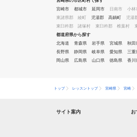
宮崎県の市区町村で探す
パクト時のボールの方向やスピ
ン量、飛距離まで正確に全て数
宮崎市
都城市
延岡市
日南市
小林
値化。弾道を理論的に捉えるこ
東諸県郡 綾町
児湯郡 高鍋町
児湯
とで、短期間でのスコアアップ
東臼杵郡 諸塚村
東臼杵郡 椎葉村
の可能性をアシストします。
☆スイング分析 ご自身のスイ
都道府県から探す
ングをフォームカメラで自動録
北海道
青森県
岩手県
宮城県
秋田
画。スーパースローでの再生も
可。比較機能・描写機能も搭載
長野県
静岡県
岐阜県
愛知県
三重
されているので、視覚的にフォ
岡山県
広島県
山口県
徳島県
香川
ームの自己解析が可能です。正
しいスイングフォームを効率的
にアシストします。 ☆インパ
クトチェック 1秒あたり1000コ
マの超高精度カメラで、インパ
トップ
レッスントップ
宮崎県
宮崎
クト時のクラブの挙動を可視化
！打ちっぱなしなどの練習では
見えてこなかった原因も分析が
サイト案内
お
可能に。スムーズな改善を促し
ます。 ☆リアルなラウンド体
験 ラウンドモードを選択すれ
ば、お好きなコースでの練習を
ご利用いただけます。苦手なシ