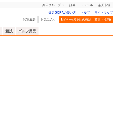
楽天グループ
証券
トラベル
楽天市場
楽天GORAの使い方
ヘルプ
サイトマップ
閲覧履歴
お気に入り
MYページ(予約の確認・変更・取消)
競技
ゴルフ用品