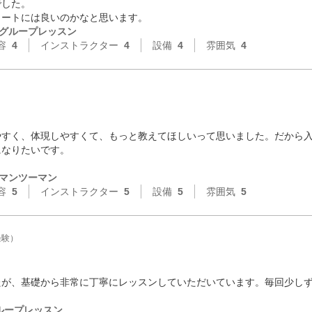
した。

タートには良いのかなと思います。
グループレッスン
容
4
インストラクター
4
設備
4
雰囲気
4
すく、体現しやすくて、もっと教えてほしいって思いました。だから入
なりたいです。

マンツーマン
容
5
インストラクター
5
設備
5
雰囲気
5
経験）
たが、基礎から非常に丁寧にレッスンしていただいています。毎回少し
ループレッスン