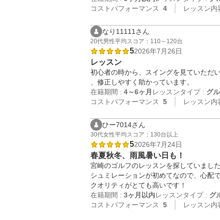
コストパフォーマンス
4
レッスン内
なり11111さん
20代
男性
平均スコア：110～120台
5
2026年7月26日
レッスン
初心者の時から、スイングを見ていただ
、修正しやすく助かっています。
在籍期間 :
4～6ヶ月
レッスンタイプ :
グル
コストパフォーマンス
5
レッスン内
ひー7014さん
30代
女性
平均スコア：130台以上
5
2026年7月24日
春夏秋冬、雨風暑い日も！
宮崎のゴルフのレッスンを探していました
シュミレーションが初めてなので、心配
クオリティがとても高いです！
在籍期間 :
3ヶ月以内
レッスンタイプ :
グ
コストパフォーマンス
5
レッスン内