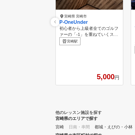
宮崎県 宮崎市
P-OneUnder
初心者から上級者全てのゴルフ
ァーの「-1」を重ねていくスコ
ア UPを目標に、充実した練習
宮崎駅
時間を過ごしていただきたいと
いう想いで、地域最大級の極上
空間「P-One Under」を宮崎に
つくりました。 最先端のシミ
ュレーションマシンの導入はも
5,000
ちろん、プロゴルファーからプ
円
ロのトレーナーまで、ゴルフ業
界のスペシャリストの声を集約
させたワンランク上のインドア
施設です！ 大人のゴルフ秘密
基地P-One Underを通じて、宮
他のレッスン施設を探す
崎を愛しすぎたゴルファーが増
宮崎県のエリアで探す
えることを願っております。
◆FEATURE◆ ☆正確な弾道測
宮崎
日南・串間
都城・えびの・小林
定 高性能マシンにより、イン