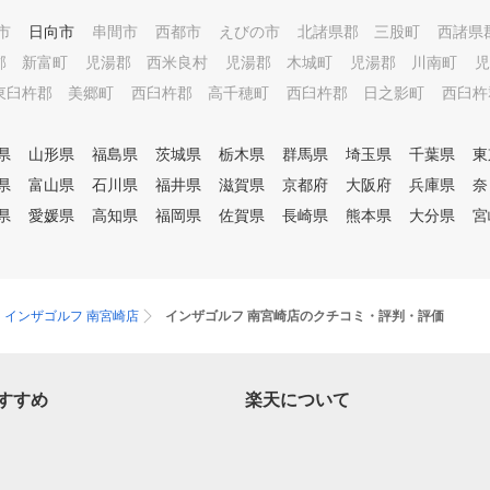
っていく。自分自身のスイング
ロばかり。 レッスンは、イン
イメージと実際の身体の動きと
市
日向市
串間市
西都市
えびの市
北諸県郡 三股町
西諸県
ザゴルフ認定コーチがカリキュ
のギャップを埋める為にビフォ
ラムに沿って基礎から教えます
郡 新富町
児湯郡 西米良村
児湯郡 木城町
児湯郡 川南町
児
ー、アフターのスイング動画も
。それぞれの進度に合わせて、
東臼杵郡 美郷町
西臼杵郡 高千穂町
西臼杵郡 日之影町
西臼杵
スイング診断ソフトを活用して
優しくて楽しいレッスンです。
わかりやすく説明します。 【
初心者の方、今まで屋外練習場
ゴルフ合宿 in Miyazaki】 「宮
で独学で頑張ってきた方、途中
県
山形県
福島県
茨城県
栃木県
群馬県
埼玉県
千葉県
東
崎でゴルフを満喫したい！」
やめていたけど再チャレンジし
「集中的にレッスンを受けて・
県
富山県
石川県
福井県
滋賀県
京都府
大阪府
兵庫県
奈
たい方など、習い放題、学び放
特訓して上達したい！」という
題のインドアゴルフスクール・
県
愛媛県
高知県
福岡県
佐賀県
長崎県
熊本県
大分県
宮
方々に人気。 ※詳細は直接HEL
インザゴルフで快適なゴルフラ
LO GOLF までお電話してくだ
イフを始めてみませんか？ あ
さい。
なたの人生がより良いものにな
ることをインザゴルフ一同、願
インザゴルフ 南宮崎店
インザゴルフ 南宮崎店のクチコミ・評判・評価
っております。
すすめ
楽天について