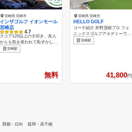
宮崎県 宮崎市
宮崎県 宮崎市
インザゴルフ イオンモール
HELLO GOLF
宮崎店
コーチ紹介 井野茂樹プロ フェ
4.7
ニックスゴルフアカデミーで約
スコア120以上の大叩き、友人
１５年間在籍しテクニカルディ
宮崎駅
からも気を使われて恥ずかしか
レクターを務め2023年9月に独
った。 １人で練習してもなか
宮崎駅
立。 YouTubeやメディア等で
なか上手くならずに、ゴルフが
活躍の場を広げながら、「基本
嫌いになってきた。 そんな経
を知り・基本に戻る」「Know t
験はありませんか？ インザゴ
he Basic & Back to Basic」を軸
ルフは、そんな初心者から中級
無料
41,800
にプロゴルファーの排出や世界
円
者の方のゴルフライフを変える
大会へ出場するジュニアゴルフ
ために生まれました。 好きな
ァー、クラブチャンピオンなど
だけ練習して・好きなだけコー
数多くの選手を育てている。
チに教えてもらっても月々11,9
【プライベートレッスン】 1コ
80円からという、通いやすいレ
マ50分 セットアップ（構え）
ッスンスタジオを実現しました
とスイング（動き）を切り離し
。レッスンプロは有名パーソナ
てどちらにエラーが出ているの
ルゴルフレッスンスタジオ出身
かを見極めて全体のバランスを
西都・日向
延岡・高千穂
者・ドラコンプロ・名門コース
考えながらスイング作りを行な
のキャディなどゴルフを知るプ