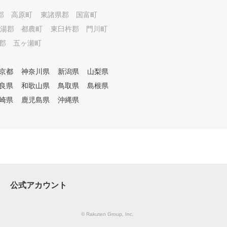
郡 高原町
東諸県郡 国富町
湯郡 都農町
東臼杵郡 門川町
郡 五ヶ瀬町
京都
神奈川県
新潟県
山梨県
良県
和歌山県
鳥取県
島根県
崎県
鹿児島県
沖縄県
公式アカウント
© Rakuten Group, Inc.