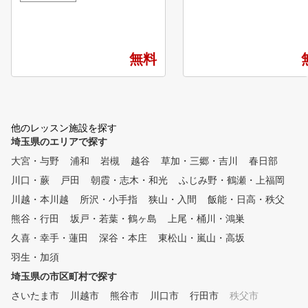
も24時間お使いいただけます！
レンタル無料！ ★上級者
✓駅チカ！で通いやすい 通勤
でなく、初心者の方も多数
路や通学路、お買い物などの帰
！ ★女性も気軽に通えま
りに駅チカのスクールで便利に
★コースレッスンも毎月2
無料
活用することができます。 ✓2
上開催中！ ★ステップゴ
4時間営業 皆様のライフスタイ
認定コーチによるレッスン
ルに合わせた、自由な時間にゴ
インドアゴルフスクールNo
ルフ練習できる環境がここには
店舗数
あります。 ✓全打席スイング
他のレッスン施設を探す
解析機、弾道測定機設置 全打
埼玉県のエリアで探す
席当社独自のオリジナルスイン
グ解析機を設置し、ただの解析
大宮・与野
浦和
岩槻
越谷
草加・三郷・吉川
春日部
機ではなく店舗内撮影動画をマ
川口・蕨
戸田
朝霞・志木・和光
ふじみ野・鶴瀬・上福岡
イページで動画保存ができ、そ
れを自分のスマホで再生、比較
川越・本川越
所沢・小手指
狭山・入間
飯能・日高・秩父
更にスイング分析が機能があり
熊谷・行田
坂戸・若葉・鶴ヶ島
上尾・桶川・鴻巣
ます。 全店弾道測定機設置で
久喜・幸手・蓮田
深谷・本庄
東松山・嵐山・高坂
、インドアでも打球の方向性、
飛距離やスイングスピード等を
羽生・加須
正確に知る事ができます。 ✓
埼玉県の市区町村で探す
手ぶらでOK！通いやすい 無料
貸出しにてレンタルクラブ・シ
さいたま市
川越市
熊谷市
川口市
行田市
秩父市
ューズ・グローブを準備してお