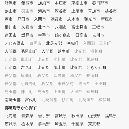
所沢市
飯能市
加須市
本庄市
東松山市
春日部市
りますので、手ぶらでまた会社
狭山市
羽生市
鴻巣市
深谷市
上尾市
草加市
越谷市
や買い物帰りに気軽にお立ち寄
り頂けます。 ✓系列全店利用O
蕨市
戸田市
入間市
朝霞市
志木市
和光市
新座市
K インドアゴルフ業界初！当社
桶川市
久喜市
北本市
八潮市
富士見市
三郷市
系列全店の利用が可能です。
１店舗だけではなく会社所在地
蓮田市
坂戸市
幸手市
鶴ヶ島市
日高市
吉川市
・出張先・お出かけ場所などお
ふじみ野市
白岡市
北足立郡 伊奈町
入間郡 三芳町
近くの『わたしのゴルフ』にて
入間郡 毛呂山町
入間郡 越生町
比企郡 滑川町
ゴルフ練習をする事ができます
。 ✓個別カルテでしっかりレ
比企郡 嵐山町
比企郡 小川町
比企郡 川島町
ッスン 毎回お客さま一人一人
比企郡 吉見町
比企郡 鳩山町
比企郡 ときがわ町
の練習内容や成果をカルテ記録
し動画で記録可能。 練習結果
秩父郡 横瀬町
秩父郡 皆野町
秩父郡 長瀞町
を振返り、成長を確認や、コー
秩父郡 小鹿野町
秩父郡 東秩父村
児玉郡 美里町
チと共に今後の練習方針を決め
児玉郡 神川町
児玉郡 上里町
大里郡 寄居町
る事ができます。
南埼玉郡 宮代町
北葛飾郡 杉戸町
北葛飾郡 松伏町
都道府県から探す
北海道
青森県
岩手県
宮城県
秋田県
山形県
福島県
茨城県
栃木県
群馬県
埼玉県
千葉県
東京都