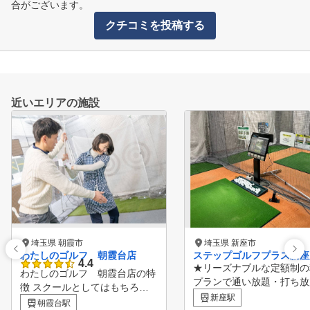
合がございます。
クチコミを投稿する
近いエリアの施設
埼玉県 朝霞市
埼玉県 新座市
わたしのゴルフ 朝霞台店
ステップゴルフプラス新座
4.4
★リーズナブルな定額制の
わたしのゴルフ 朝霞台店の特
プランで通い放題・打ち放
徴 スクールとしてはもちろん
★JR武蔵野線「新座駅」徒
新座駅
、練習場/打ちっぱなしとして
朝霞台駅
分 ★クラブ、シューズす