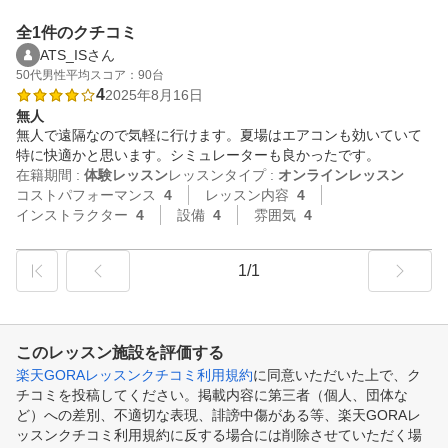
全1件のクチコミ
ATS_ISさん
50代
男性
平均スコア：90台
4
2025年8月16日
無人
無人で遠隔なので気軽に行けます。夏場はエアコンも効いていて
特に快適かと思います。シミュレーターも良かったです。
在籍期間 :
体験レッスン
レッスンタイプ :
オンラインレッスン
コストパフォーマンス
4
レッスン内容
4
インストラクター
4
設備
4
雰囲気
4
1/1
このレッスン施設を評価する
楽天GORAレッスンクチコミ利用規約
に同意いただいた上で、ク
チコミを投稿してください。掲載内容に第三者（個人、団体な
ど）への差別、不適切な表現、誹謗中傷がある等、楽天GORAレ
ッスンクチコミ利用規約に反する場合には削除させていただく場