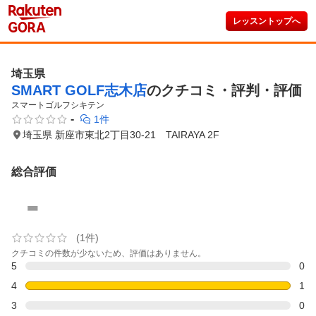
レッスントップへ
埼玉県
SMART GOLF志木店
のクチコミ・評判・評価
スマートゴルフシキテン
-
1件
埼玉県 新座市東北2丁目30-21 TAIRAYA 2F
総合評価
-
(1件)
クチコミの件数が少ないため、評価はありません。
5
0
4
1
3
0