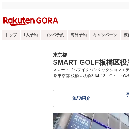
トップ
1人予約
コンペ予約
海外予約
キャンペーン
練
東京都
SMART GOLF板橋区
スマートゴルフイタバシクヤクショマエ
東京都 板橋区板橋2-64-13 G・L・O
施設紹介