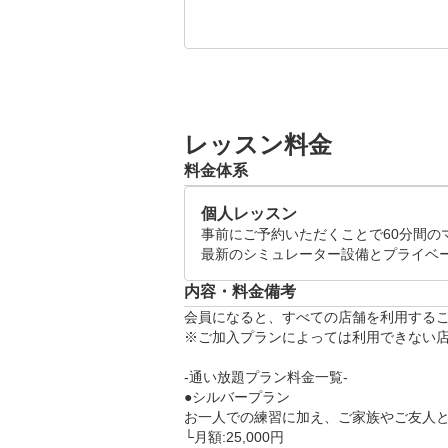
※当プランの予約には別途専用サ
※期日までにお支払いが確認でき
プロコーチによるレッスンを体験し
超高性能シミュレーター×プライベ
原因""に向き合い、解決と成長す
レッスン料金
ゴルフの上達にお悩みの方は是非
料金体系
●体験レッスンスケジュール(各120分
個人レッスン
月~日 09:00～21:00

事前にご予約いただくことで60分間の
※ご希望の日時をリクエスト画面
最新のシミュレーター設備とプライベ
内容・料金備考
●当日の流れ

会員になると、すべての店舗を利用するこ
・体験レッスン(60分)

※ご加入プランによっては利用できない店
　└　お客様のお悩みをヒアリン
ます。

-通い放題プラン料金一覧-

・施設案内、料金のご説明(60分)
●シルバープラン

お一人での練習に加え、ご家族やご友人と
└月額:25,000円
