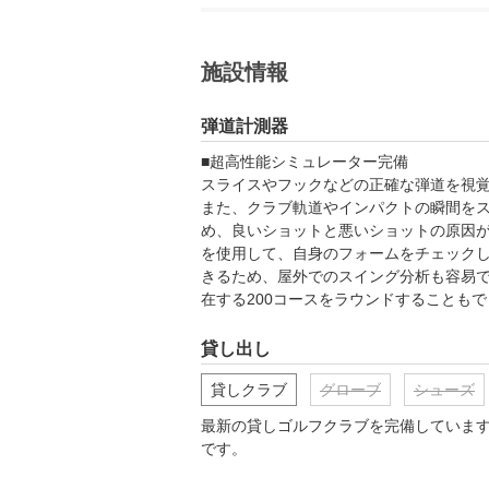
施設情報
弾道計測器
■超高性能シミュレーター完備

スライスやフックなどの正確な弾道を視覚
また、クラブ軌道やインパクトの瞬間を
め、良いショットと悪いショットの原因
を使用して、自身のフォームをチェック
きるため、屋外でのスイング分析も容易
在する200コースをラウンドすることも
貸し出し
貸しクラブ
グローブ
シューズ
最新の貸しゴルフクラブを完備していま
です。