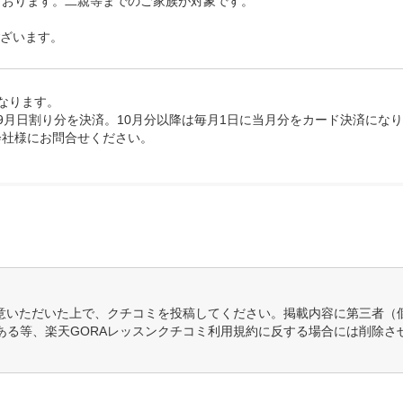
おります。二親等までのご家族が対象です。

ございます。
ります。

9月日割り分を決済。10月分以降は毎月1日に当月分をカード決済になり
会社様にお問合せください。
意いただいた上で、クチコミを投稿してください。掲載内容に第三者（
ある等、楽天GORAレッスンクチコミ利用規約に反する場合には削除さ