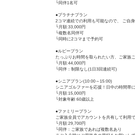
└同伴1名可

●プラチナプラン

2コマ連続での利用も可能なので、 ご自
└月額:33,000円

└複数名同伴可

└同時に2コマまで予約可

●ルビープラン

たっぷりお時間を取られたい方、ご家族ご
└月額:44,000円

└同伴：制限なし(1日3回連続可)

●シニアプラン(10:00～15:00)

シニアゴルファーを応援！日中の時間帯に
└月額:15,000円

└対象年齢:60歳以上

●ファミリープラン

ご家族全員でアカウントを共有して利用で
└月額:29,700円

└同伴：ご家族であれば複数名あり
