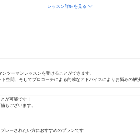
イトでの事前決済が必要となります。

レッスン詳細を見る
ない場合はキャンセルとなります。

ていただけます。

ート空間×プロによるマンツーマンレッスンで、お客様のお悩み
る空間を提供しております！

体験レッスンにお越しください！

)

マンツーマンレッスンを受けることができます。

よりご提示ください。追ってご連絡差し上げます。

ート空間、そしてプロコーチによる的確なアドバイスによりお悩みの解
とが可能です！

舗もございます。

グし、シミュレーターを活用した、データに基づくレッスンを
プレーされたい方におすすめのプランです
