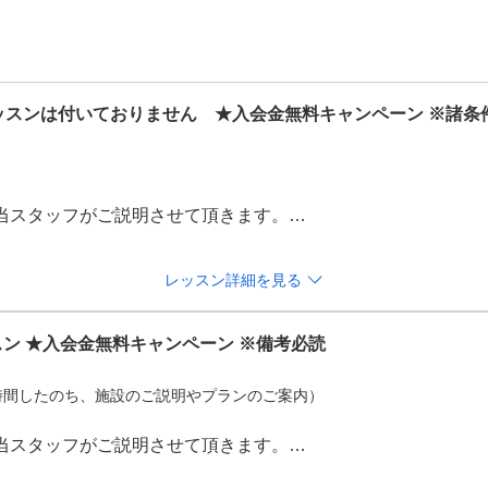
レッスンは付いておりません　★入会金無料キャンペーン ※諸条
当スタッフがご説明させて頂きます。

の性能や練習方法、ラウンドモードの楽しみ方等を丁寧にご案
レッスン詳細を見る
おりますので、お気軽にお越しください！

スン ★入会金無料キャンペーン ※備考必読
1時間したのち、施設のご説明やプランのご案内）
よりご提示ください。追ってご連絡差し上げます。
当スタッフがご説明させて頂きます。
