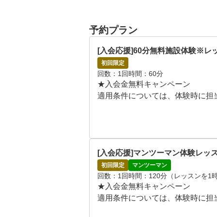
予約プラン
[入会応援]60分無料施設体験※
初回限定
回数
1回
時間
60分
★入会金無料キャンペーン

適用条件については、体験時に担
無料体験当日は、シミュレーター
ていただきます！

クラブのお貸出しも無料で行って
[入会応援]マンツーマン体験レッ
●施設体験スケジュール

初回限定
マンツーマン
回数
1回
時間
120分（レッスンを
月~日 09:00～21:00

★入会金無料キャンペーン

※ご希望の日時をリクエスト画面
適用条件については、体験時に担