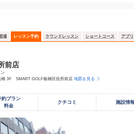
習場
レッスン予約
ラウンドレッスン
ショートコース
アプリ
役所前店
テン
板橋 3F SMART GOLF板橋区役所前店
地図を見る
予約プラン

クチコミ
施設情
料金