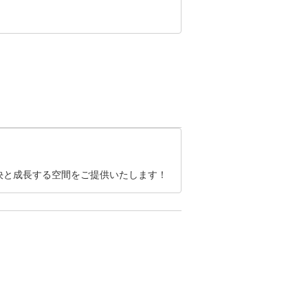
の""
決と成長する空間をご提供いたします！
いたし