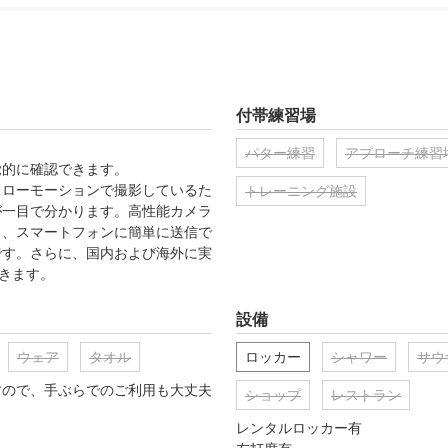
付帯練習場
パター練習
アプローチ練習
的に確認できます。

スローモーションで撮影しているた
トレーニング施設
が一目で分かります。高性能カメラ
し、スマートフォンに簡単に送信で
です。さらに、国内および海外に実
できます。
設備
ウェア
タオル
ロッカー
シャワー
サウ
すので、手ぶらでのご利用も大丈夫
ショップ
レストラン
レンタルロッカー有
