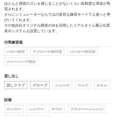
ほとんど感覚のズレを感じることがないくらい高精度な弾道が再
現されます。

さらにシミュレーターならではの多彩な練習モードで上達へと導
びいてくれます。

その他自社オリジナル開発のAIを活用したリアルタイム重心位置
表示システムも設置しています。
付帯練習場
パター練習
アプローチ練習場
バンカー練習場
トレーニング施設
貸し出し
貸しクラブ
グローブ
シューズ
ウェア
タオル
設備
ロッカー
シャワー
サウナ
プライベートレンジ