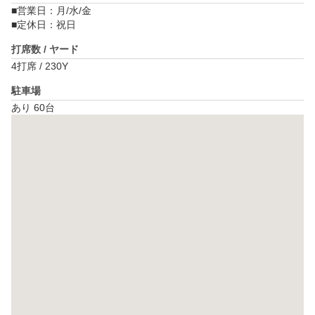
​■営業日：月/水/金

■定休日：祝日
打席数 / ヤード
4打席 / 230Y
駐車場
あり 60台