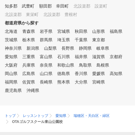
期の上達を目指すことができま
知多郡 武豊町
額田郡 幸田町
北設楽郡 設楽町
す。我流のスイングを修正し基
北設楽郡 東栄町
北設楽郡 豊根村
本を一から学び直す事で、正し
都道府県から探す
い効率的なスイングを身に付け
る事が出来ます。 ⑥レッスン
北海道
青森県
岩手県
宮城県
秋田県
山形県
福島県
のついでにお買い物！続けて通
茨城県
栃木県
群馬県
埼玉県
千葉県
東京都
いやすくてとても便利！ 当ス
クールは他のゴルフスクールと
神奈川県
新潟県
山梨県
長野県
静岡県
岐阜県
違って「ショッピングセンター
愛知県
三重県
富山県
石川県
福井県
滋賀県
京都府
」内にあるため、年中無休で夜
大阪府
遅くまで営業。お買い物やお食
兵庫県
奈良県
和歌山県
鳥取県
島根県
事のついでにレッスンに通える
岡山県
広島県
山口県
徳島県
香川県
愛媛県
高知県
ため、便利で続けやすいと大変
福岡県
佐賀県
長崎県
熊本県
大分県
宮崎県
ご好評を頂いております。
鹿児島県
沖縄県
トップ
レッスントップ
愛知県
瑞穂区・天白区・緑区
OTAゴルフスクール東山公園校