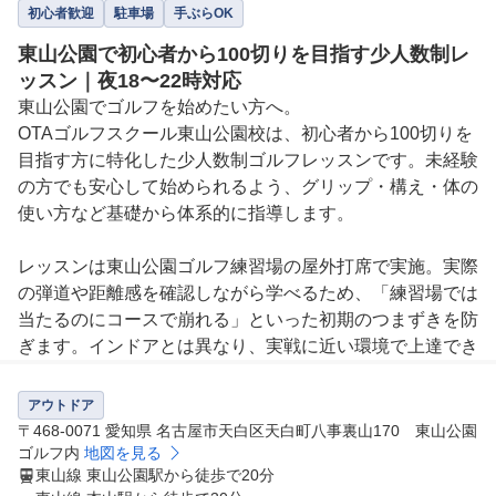
初心者歓迎
駐車場
手ぶらOK
東山公園で初心者から100切りを目指す少人数制レ
ッスン｜夜18〜22時対応
東山公園でゴルフを始めたい方へ。

OTAゴルフスクール東山公園校は、初心者から100切りを
目指す方に特化した少人数制ゴルフレッスンです。未経験
の方でも安心して始められるよう、グリップ・構え・体の
使い方など基礎から体系的に指導します。

レッスンは東山公園ゴルフ練習場の屋外打席で実施。実際
の弾道や距離感を確認しながら学べるため、「練習場では
当たるのにコースで崩れる」といった初期のつまずきを防
ぎます。インドアとは異なり、実戦に近い環境で上達でき
るのが強みです。

アウトドア
形式は最大4名までの少人数制。一人ひとりの課題を把握
〒468-0071 愛知県 名古屋市天白区天白町八事裏山170 東山公園
し、無駄打ちを減らす設計で進めます。レッスン日は月曜
ゴルフ内
地図を見る
東山線 東山公園駅から徒歩で20分
・水曜・金曜の18:00〜22:00。仕事帰りにも通いやすい時