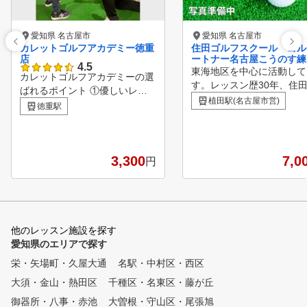
愛知県 名古屋市
愛知県 名古屋市
カレットゴルフアカデミー徳重
住田ゴルフスクール ゴル
店
ートナー名古屋こうのす練
4.5
校
東海地区を中心に活動して
カレットゴルフアカデミーの選
す。レッスン歴30年、住
ばれるポイント ①優しいレッ
です。 名古屋こうのすの
植田駅(名古屋市営)
スンで女性・初心者も安心！さ
徳重駅
的な野外練習場で、あなた
あチャレンジしましょう！！
みに寄り添い、最短で上達
「ゴルフのインストラクターっ
きます。 真心こめたレッ
て怖そう」・「私でもうまくな
をお届けします。
れるかな？」・「チャレンジし
3,300
7,0
円
たいけど不安で一歩踏み出せな
いなあ・・」というネガティブ
なイメージをお持ちの方も心配
無用！！経験豊富なインストラ
クターが女性や初心者の各々の
他のレッスン施設を探す
レベルや目標に合わせて、優し
愛知県のエリアで探す
く丁寧にレッスンさせて頂きま
栄・矢場町・久屋大通
名駅・中村区・西区
すので安心してチャレンジくだ
大須・金山・熱田区
さい！ ②楽しみながら上達で
千種区・名東区・藤が丘
きる！ 会員様のゴルフライフ
御器所・八事・赤池
大曽根・守山区・尾張旭