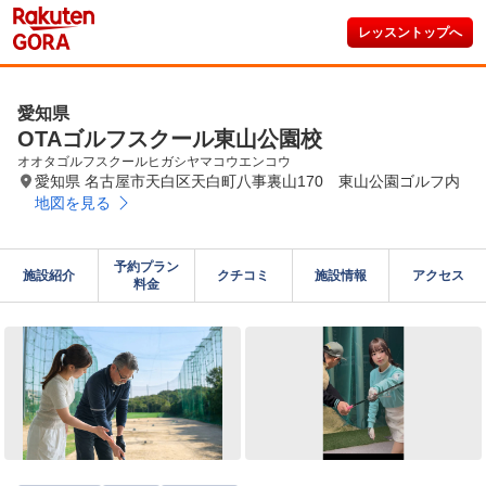
レッスントップへ
愛知県
OTAゴルフスクール東山公園校
オオタゴルフスクールヒガシヤマコウエンコウ
愛知県 名古屋市天白区天白町八事裏山170 東山公園ゴルフ内
地図を見る
予約プラン

施設紹介
クチコミ
施設情報
アクセス
料金