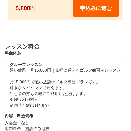
※3ヶ月以上の継続が条件となります。

5,800
申込みに進む
円
※2ヶ月目・3ヶ月目の会費をご入会時にお支払い頂き
ます。

●レッスンタイムスケジュール

月・水・金：18:00～22:00

レッスン料金
お客様のご希望とスクールの空き状況に合わせてご予
料金体系
約可能です。 

ご予約申し込みの際は、可能な限りなるべく複数日候
グループレッスン
補頂けますとご予約成立し易くなります。 
通い放題｜月15,000円｜気軽に通えるゴルフ練習＋レッスン

月15,000円で通い放題のゴルフ練習プランです。

好きなタイミングで通えます。

初心者の方も気軽にご利用いただけます。

※施設利用料別

※同時予約は1枠まで
内容・料金備考
入会金：なし

追加料金：施設のみ必要
