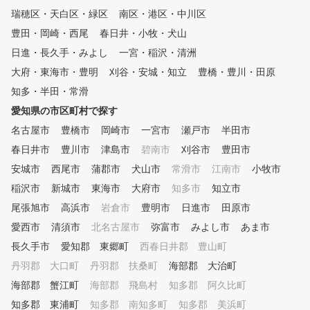
がより楽しく充実したものなる
瑞穂区・天白区・緑区
南区・港区・中川区
よう、お客様の目標やうまくな
らないお悩みに寄り添い全力で
豊田・岡崎・西尾
春日井・小牧・犬山
サポート致します！ ③女性会
日進・長久手・みよし
一宮・稲沢・清洲
員が多くて安心、会員同士で一
大府・東海市・豊明
緒になって楽しくレッスン！
刈谷・安城・知立
豊橋・豊川・田原
当スクールは女性会員が約４割
知多・半田・常滑
を占め、他のゴルフスクールと
愛知県の市区町村で探す
比べて女性比率が非常に高いの
で、会員様同士のコミニケーシ
名古屋市
豊橋市
岡崎市
一宮市
瀬戸市
半田市
ョンが良く、楽しくレッスンを
春日井市
豊川市
津島市
碧南市
刈谷市
豊田市
受けていただく事ができます。
安城市
④コンペやコースレッスンでさ
西尾市
蒲郡市
犬山市
常滑市
江南市
小牧市
らに楽しく！ 定期的にコンペ
稲沢市
新城市
東海市
大府市
知多市
知立市
やコースレッスンも行っており
尾張旭市
高浜市
岩倉市
豊明市
日進市
田原市
ます。楽しみながら日頃のレッ
スンの成果を確認できると、大
愛西市
清須市
北名古屋市
弥富市
みよし市
あま市
変ご好評を頂いております。
長久手市
愛知郡 東郷町
西春日井郡 豊山町
⑤自分のスイング動画を見なが
丹羽郡 大口町
ら簡単レッスン！ 高性能シミ
丹羽郡 扶桑町
海部郡 大治町
ュレーターでスイング再生でき
海部郡 蟹江町
海部郡 飛島村
知多郡 阿久比町
るため、自分のスイングの癖や
知多郡 東浦町
知多郡 南知多町
知多郡 美浜町
軌道が分かり易く再現でき、早