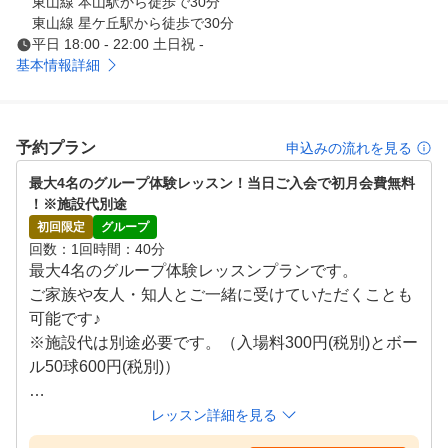
東山線 本山駅から徒歩で30分
間帯です。

東山線 星ケ丘駅から徒歩で30分
平日 18:00 - 22:00 土日祝 -
料金は明確です。

基本情報詳細
・入会金：なし

・月謝：15,000円（税込）／通い放題

振替は24時間前まで受付、当月内であれば回数制限なく
予約プラン
申込みの流れを見る
対応可能です（空席時のみ）。

最大4名のグループ体験レッスン！当日ご入会で初月会費無料
自己流で遠回りするより、正しい順序で基礎を固めること
！※施設代別途
が最短上達の近道です。東山公園で「これから始めたい」
初回限定
グループ
「100を切りたい」と考えている方は、まずは体験レッス
回数
1回
時間
40分
最大4名のグループ体験レッスンプランです。

ンで現状診断から。無理な勧誘は行っていません。

ご家族や友人・知人とご一緒に受けていただくことも
可能です♪

東山公園で本気で上達したい方のためのゴルフスクールで
※施設代は別途必要です。（入場料300円(税別)とボー
す。
ル50球600円(税別)）

◆体験レッスン当日に入会の場合・・・

レッスン詳細を見る
初月会費が無料になります！
