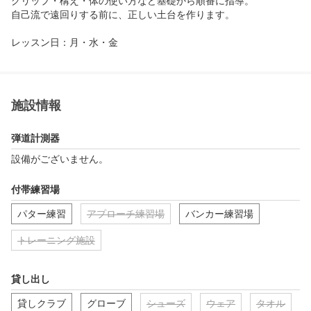
グリップ・構え・体の使い方など基礎から順番に指導。

自己流で遠回りする前に、正しい土台を作ります。

レッスン日：月・水・金

時間：18:00〜22:00

最大4名の少人数制

まずは体験レッスンで現状診断から。
施設情報
弾道計測器
設備がございません。
付帯練習場
パター練習
アプローチ練習場
バンカー練習場
トレーニング施設
貸し出し
貸しクラブ
グローブ
シューズ
ウェア
タオル