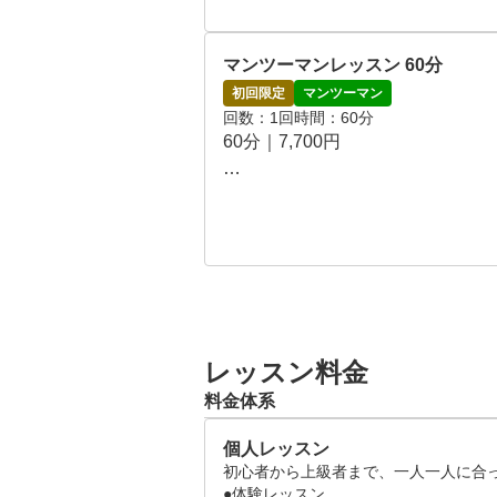
ドライバー・アイアン・アプロー
マンツーマンレッスン 60分
すすめです。

初回限定
マンツーマン
回数
1回
時間
60分
定期的に通いたい方には、お得な
60分｜7,700円

スイング・弾道・身体の動きを総
PGAティーチングプロ、TPI G
す。

初めての方、じっくり見てほしい
定期的に通いたい方には、お得な
レッスン料金
料金体系
個人レッスン
初心者から上級者まで、一人一人に合っ
●体験レッスン
