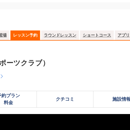
習場
レッスン予約
ラウンドレッスン
ショートコース
アプリ
河北スポーツクラブ）
予約プラン

クチコミ
施設情
料金