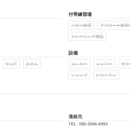
付帯練習場
パター練習
アプローチ練習
トレーニング施設
設備
ウェア
タオル
ロッカー
シャワー
サウ
ショップ
レストラン
連絡先
TEL : 080-3046-6993