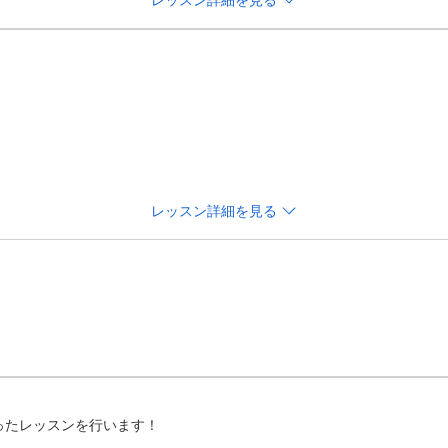
レッスン詳細を見る
チなど、気になる部分を1テーマに絞って効率よく改善したい
チケットもございます。
合的に確認し、原因から改善を目指すレッスンです。

OLF LEVEL3の視点から、一人ひとりに合わせた改善方法をご提
レッスン詳細を見る
方、根本からスイングを見直したい方におすすめです。

チケットもございます。
たレッスンを行います！
