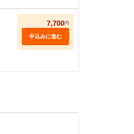
方にお
7,700
円
申込みに進む
案しま