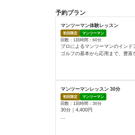
予約プラン
マンツーマン体験レッスン
初回限定
マンツーマン
回数
1回
時間
60分
プロによるマンツーマンのインド
ゴルフの基本から応用まで、豊富
ます。

●レッスンタイムスケジュール

平日　10:00～19:00

マンツーマンレッスン 30分
土日　10 :00~19:00
初回限定
マンツーマン
回数
1回
時間
30分
30分｜4,400円

短時間で課題を絞って改善するレッ
スイングや弾道を確認し、今すぐ