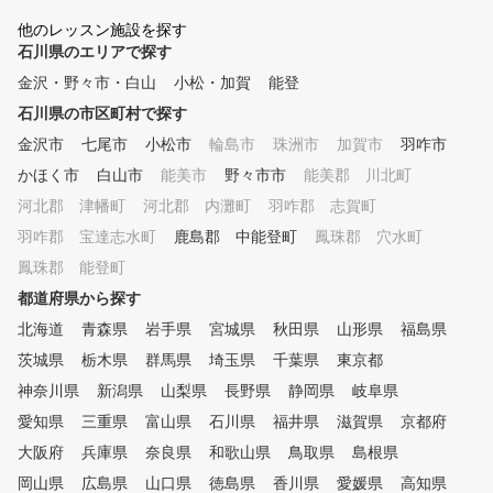
対して、プロインストラクター
1名がマンツーマン方式で指導
他のレッスン施設を探す
します。 ④ いつでも快適室
石川県のエリアで探す
内レッスン 夏は涼しく
金沢・野々市・白山
小松・加賀
能登
、冬は暖かい、紫外線も気にな
石川県の市区町村で探す
らない。 ⑤ 初めての方から
上級者まで個別のカリキュラム
金沢市
七尾市
小松市
輪島市
珠洲市
加賀市
羽咋市
（ジュニアは小学1年生から）
かほく市
白山市
能美市
野々市市
能美郡 川北町
初心者から中上級者まで
、個別にカリキュラムを作成し
河北郡 津幡町
河北郡 内灘町
羽咋郡 志賀町
、習得度に合わせて指導します
羽咋郡 宝達志水町
鹿島郡 中能登町
鳳珠郡 穴水町
。 ⑥ 練習器具を使ったドリ
鳳珠郡 能登町
ルレッスン 150種類以上
の練習方法より、受講生に合っ
都道府県から探す
た練習方法を提案します。 ⑦
北海道
青森県
岩手県
宮城県
秋田県
山形県
福島県
ゴルフシミュレータによる仮
想ラウンド コースデビ
茨城県
栃木県
群馬県
埼玉県
千葉県
東京都
ューに備えて、模擬ラウンドを
神奈川県
新潟県
山梨県
長野県
静岡県
岐阜県
体験できます。 ⑧ ラウンド
愛知県
レッスン 初心者のコー
三重県
富山県
石川県
福井県
滋賀県
京都府
スデビューから中上級者のベス
大阪府
兵庫県
奈良県
和歌山県
鳥取県
島根県
トスコア更新までしっかりサポ
岡山県
広島県
山口県
徳島県
香川県
愛媛県
高知県
ート。 ～プランのご説明～ ※