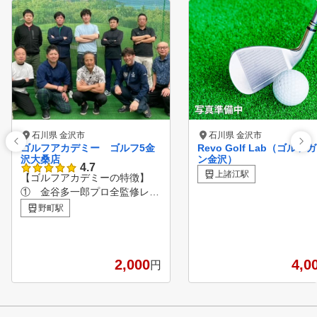
石川県 金沢市
石川県 金沢市
ゴルフアカデミー ゴルフ5金
Revo Golf Lab（ゴルフ
沢大桑店
ン金沢）
4.7
上諸江駅
【ゴルフアカデミーの特徴】
① 金谷多一郎プロ全監修レッ
スン 入会者には、金谷
野町駅
プロ監修レッスンテキストを無
料配布！ ② ライフスタイル
に合わせてお好きな時に通えま
す。 曜日毎に様々な時
2,000
4,0
円
間帯でレッスンを行っています
。 ③ 完全少人数体制のレッ
スン 各コース最大5名に