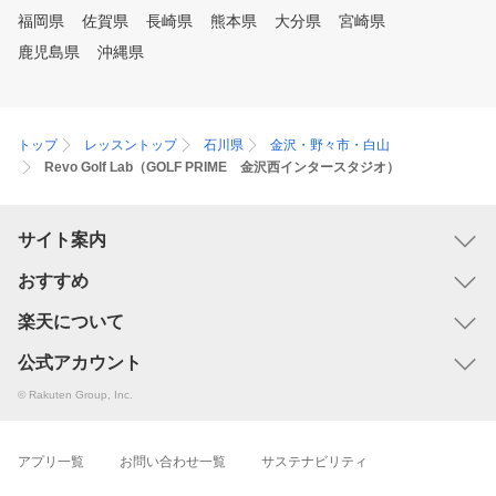
ワンポイントレッスン、曜日・
福岡県
佐賀県
長崎県
熊本県
大分県
宮崎県
時間帯別・回数券（4回か8回）
鹿児島県
沖縄県
でプランが分かれております。
ご希望に合ったプランをお選び
ください♪
トップ
レッスントップ
石川県
金沢・野々市・白山
Revo Golf Lab（GOLF PRIME 金沢西インタースタジオ）
サイト案内
おすすめ
楽天について
公式アカウント
© Rakuten Group, Inc.
アプリ一覧
お問い合わせ一覧
サステナビリティ