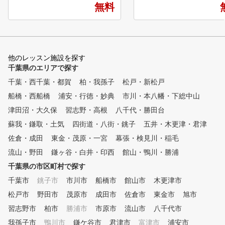
無料
弾道測定器・シミュレーターを
を導入しコースと同様のデ
用いて、現状把握を行う事で、
で練習することが出来ま
あなたに必要な練習方法を導き
・最大3名までの充実のレ
出します。 ■POINT２ スイン
ン ・使いきれなかったレ
グレッスン 弊社のレッスンプ
ン、練習チケットは次月に
他のレッスン施設を探す
ロは最新のスイング理論を元に
可能！ ・会費内でラウン
千葉県のエリアで探す
、お客様のスイングに合った最
ッスンに参加可能（追加料
適のスイング理論をご提案する
し） ・キャディバック置
千葉・西千葉・都賀
柏・我孫子
松戸・新松戸
ことで上達をサポートします。
を無料 ・キャディバック
船橋・西船橋
浦安・行徳・妙典
市川・本八幡・下総中山
■POINT３ クラブフィッティ
国どこでも3500円配送サ
ング 現在のクラブが合ってい
ス 当店は初心者や若い方もと
津田沼・大久保
習志野・高根
八千代・勝田台
るか、レッスンプロがチェック
ても多く、通いやすいスタ
蘇我・鎌取・土気
四街道・八街・銚子
五井・木更津・君津
いたします。また、次のステッ
となっています。 まずは
佐倉・成田
プに向けて使うべきクラブも合
東金・茂原・一宮
幕張・検見川・稲毛
無料体験レッスンにお越し
わせてご提案いたします。 ■P
さい！
流山・野田
鎌ヶ谷・白井・印西
館山・鴨川・勝浦
OINT４ 筋力・柔軟性 ゴルフ
千葉県の市区町村で探す
に必要な筋力は他のスポーツと
異なって限られています。ご自
千葉市
銚子市
市川市
船橋市
館山市
木更津市
宅でも簡単にできるトレーニン
松戸市
野田市
茂原市
成田市
佐倉市
東金市
旭市
グメニューも合わせて提案しま
習志野市
す。 ■POINT５ コースマネジ
柏市
勝浦市
市原市
流山市
八千代市
メント ほとんどのゴルファー
我孫子市
鴨川市
鎌ケ谷市
君津市
富津市
浦安市