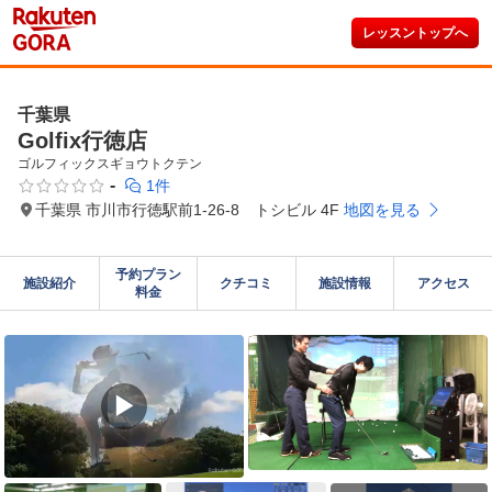
レッスントップへ
千葉県
Golfix行徳店
ゴルフィックスギョウトクテン
-
1件
千葉県 市川市行徳駅前1-26-8 トシビル 4F
地図を見る
予約プラン

施設紹介
クチコミ
施設情報
アクセス
料金
▶