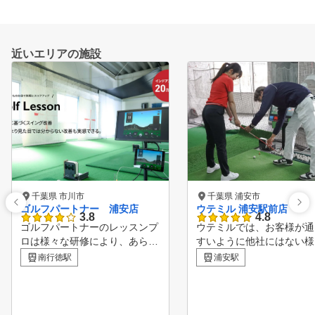
近いエリアの施設
千葉県 市川市
千葉県 浦安市
ゴルフパートナー 浦安店
ウテミル 浦安駅前店
3.8
4.8
ゴルフパートナーのレッスンプ
ウテミルでは、お客様が通
ロは様々な研修により、あらゆ
すいように他社にはない様
る方面から生徒様の上達をサポ
サービスをご用意しており
南行徳駅
浦安駅
ートしています！ ビギナーか
。 【当店の特徴】 ・月額5,000
らベテランまで、全てのゴルフ
円～の豊富なプラン体系 
ァーを支える独自のメソッド ■
打席弾道測定器とスイング
POINT１ 診断・カルテ作成
機を完備 ・全打席 TOUR B