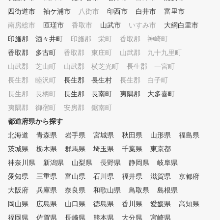
がこの部分でスコアをロスして
四街道市
袖ケ浦市
八街市
印西市
白井市
富里市
います。スコアアップに重要な
コースマネジメントやメンタル
南房総市
匝瑳市
香取市
山武市
いすみ市
大網白里市
トレーニング含めてレッスンい
印旛郡 酒々井町
印旛郡 栄町
香取郡 神崎町
たします。
香取郡 多古町
香取郡 東庄町
山武郡 九十九里町
山武郡 芝山町
山武郡 横芝光町
長生郡 一宮町
長生郡 睦沢町
長生郡 長生村
長生郡 白子町
長生郡 長柄町
長生郡 長南町
夷隅郡 大多喜町
夷隅郡 御宿町
安房郡 鋸南町
都道府県から探す
北海道
青森県
岩手県
宮城県
秋田県
山形県
福島県
茨城県
栃木県
群馬県
埼玉県
千葉県
東京都
神奈川県
新潟県
山梨県
長野県
静岡県
岐阜県
愛知県
三重県
富山県
石川県
福井県
滋賀県
京都府
大阪府
兵庫県
奈良県
和歌山県
鳥取県
島根県
岡山県
広島県
山口県
徳島県
香川県
愛媛県
高知県
福岡県
佐賀県
長崎県
熊本県
大分県
宮崎県