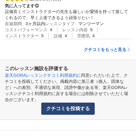
気に入ってます😊
設備良くインストラクターの先生も厳しいが愛情を持って接して
くれるので、早く上達できるよう頑張りたい！
在籍期間 :
3ヶ月以内
レッスンタイプ :
マンツーマン
コストパフォーマンス
4
レッスン内容
5
インストラクター
5
設備
4
雰囲気
4
クチコミをもっと見る
このレッスン施設を評価する
楽天GORAレッスンクチコミ利用規約
に同意いただいた上で、ク
チコミを投稿してください。掲載内容に第三者（個人、団体な
ど）への差別、不適切な表現、誹謗中傷がある等、楽天GORAレ
ッスンクチコミ利用規約に反する場合には削除させていただく場
合がございます。
クチコミを投稿する