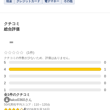
現金
クレジットカード
電子マネー
その他
クチコミ
総合評価
-
(1件)
クチコミの件数が少ないため、評価はありません。
5
0
4
1
3
0
2
0
1
0
全1件のクチコミ
falco0360さん
50代
男性
平均スコア：110～120台
4
2026年5月16日