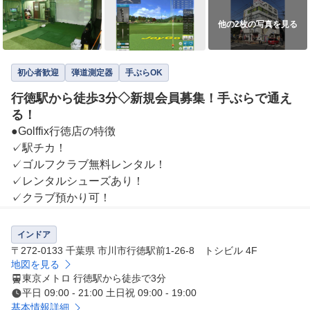
他の2枚の写真を見る
初心者歓迎
弾道測定器
手ぶらOK
行徳駅から徒歩3分◇新規会員募集！手ぶらで通え
る！
●Golffix行徳店の特徴

✓駅チカ！

✓ゴルフクラブ無料レンタル！

✓レンタルシューズあり！

✓クラブ預かり可！
インドア
〒272-0133 千葉県 市川市行徳駅前1-26-8 トシビル 4F
地図を見る
東京メトロ 行徳駅から徒歩で3分
平日 09:00 - 21:00 土日祝 09:00 - 19:00
基本情報詳細