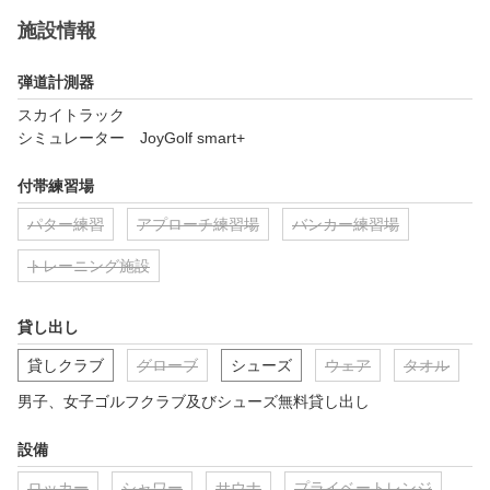
施設情報
弾道計測器
スカイトラック

シミュレーター　JoyGolf smart+
付帯練習場
パター練習
アプローチ練習場
バンカー練習場
トレーニング施設
貸し出し
貸しクラブ
グローブ
シューズ
ウェア
タオル
男子、女子ゴルフクラブ及びシューズ無料貸し出し
設備
ロッカー
シャワー
サウナ
プライベートレンジ