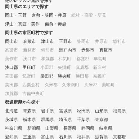
他のレッスン施設を探す
。また店舗外レッスン（ラウン
れるサポートをさせていた
岡山県のエリアで探す
ドレッスン・出張レッスン等）
ます！ ゴルフ始めたての時こ
岡山・玉野
倉敷・笠岡・井原
総社・高梁・新見
は可能ですのでお気軽にお問合
そ、ゴルフスクールで正し
せください。
ォームやマナーを学び、効
津山・真庭・美作
備前・赤磐
く楽しく上達していきまし
岡山県の市区町村で探す
！ もちろん経験者の方も、100
岡山市
倉敷市
津山市
玉野市
笠岡市
切りや苦手な部分のサポー
井原市
総社市
行い ゴルフ仲間を わっ！
高梁市
新見市
備前市
瀬戸内市
赤磐市
真庭市
かせる成果を出せるようお
美作市
浅口市
和気郡 和気町
都窪郡 早島町
いさせていただきます！ イン
ドアゴルフで天候を気にせ
浅口郡 里庄町
小田郡 矢掛町
真庭郡 新庄村
いつでも練習でき 最新の
苫田郡 鏡野町
勝田郡 勝央町
勝田郡 奈義町
ュレーションマシンで、実
英田郡 西粟倉村
久米郡 久米南町
久米郡 美咲町
コースをまわるのに近い感
練習できるから、コースデ
加賀郡 吉備中央町
ー対策も万全です。 周り
都道府県から探す
にせず自分のゴルフに集中
る環境で上達できます。 パー
北海道
青森県
岩手県
宮城県
秋田県
山形県
福島県
ソナルレッスンで、フォー
茨城県
栃木県
群馬県
埼玉県
千葉県
東京都
しっかりチェックしながら
神奈川県
新潟県
山梨県
長野県
静岡県
させて頂きます。 課題や
岐阜県
み解決に向けて、無理なく
愛知県
三重県
富山県
石川県
福井県
滋賀県
京都府