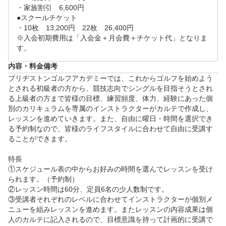
・家族割引　6,600円

●スクールチケット

・10枚　13,200円　22枚　26,400円

※入会初期費用は「入会金＋月会費＋チケット代」となりま
内容・料金備考
ブリヂストンゴルフアカデミーでは、これからゴルフを始めよう
とされる初級者の方から、競技志向でシングルを目指そうとされ
る上級者の方まで皆様の目標、練習頻度、体力、経験にあった個
別のカリキュラムを専属のインストラクターがカルテで作成し、
レッスンを進めていきます。また、自由に曜日・時間を選択でき
る予約制なので、皆様のライフスタイルに合わせて自由に受講す
ることができます。

特長

①スケジュール表の中からお好みの時間を選んでレッスンを受け
られます。（予約制）

②レッスン時間は60分、定員6名の少人数制です。

③受講者それぞれのレベルに合わせてインストラクターが個別メ
ニューを組みレッスンを進めます。またレッスンの内容成果は個
人のカルテに記入されるので、目標意識を持って計画的に受講で