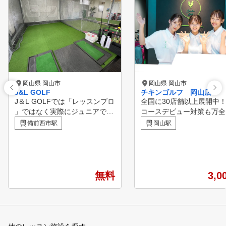
岡山県 岡山市
岡山県 岡山市
J&L GOLF
チキンゴルフ 岡山店
J＆L GOLFでは「レッスンプロ
全国に30店舗以上展開中！
」ではなく実際にジュニアでの
コースデビュー対策も万全
優勝経験やトーナメント出場経
新のシミュレーションマシ
備前西市駅
岡山駅
験のある女子ゴルファーが常駐
チキンゴルフにお通い頂い
しておりマンツーマンレッスン
る会員様の約半数は、クラ
を行います。 始めたばかりの
握ったことのない！といっ
方でも能力に合わせた豊富なレ
心者の状態でご来店くださ
ッスンメニューをご用意してお
おります。 お客様の目標
無料
3,0
ります。 ジュニアとレディー
悩みに合わせてクラブの握
ス専門となりますが、メンバー
から正しいフォーム、コー
様からのご紹介や女性と一緒の
ビューに必要なラウンドマ
場合（親子・カップル・夫婦・
まで ご希望の内容でレッ
友達）などはレッスン可能です
を行い、楽しくゴルフを続