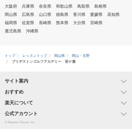
三脚で歩めるような指導を
大阪府
兵庫県
奈良県
和歌山県
鳥取県
島根県
けています。 道具やウェアの
無料貸し出しも行っていま
岡山県
広島県
山口県
徳島県
香川県
愛媛県
高知県
で、休日だけでなくお仕事
福岡県
佐賀県
長崎県
熊本県
大分県
宮崎県
にも安心して通うことがで
鹿児島県
沖縄県
す。 コースデビューしなくて
も、チキンゴルフをあなた
のゴルフラウンジにして頂
と嬉しいです！
トップ
レッスントップ
岡山県
岡山・玉野
ブリヂストンゴルフアカデミー 笹ケ瀬
サイト案内
おすすめ
楽天について
公式アカウント
© Rakuten Group, Inc.