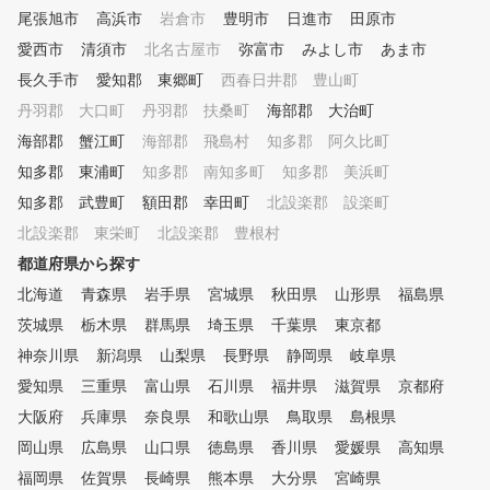
尾張旭市
高浜市
岩倉市
豊明市
日進市
田原市
愛西市
清須市
北名古屋市
弥富市
みよし市
あま市
長久手市
愛知郡 東郷町
西春日井郡 豊山町
丹羽郡 大口町
丹羽郡 扶桑町
海部郡 大治町
海部郡 蟹江町
海部郡 飛島村
知多郡 阿久比町
知多郡 東浦町
知多郡 南知多町
知多郡 美浜町
知多郡 武豊町
額田郡 幸田町
北設楽郡 設楽町
北設楽郡 東栄町
北設楽郡 豊根村
都道府県から探す
北海道
青森県
岩手県
宮城県
秋田県
山形県
福島県
茨城県
栃木県
群馬県
埼玉県
千葉県
東京都
神奈川県
新潟県
山梨県
長野県
静岡県
岐阜県
愛知県
三重県
富山県
石川県
福井県
滋賀県
京都府
大阪府
兵庫県
奈良県
和歌山県
鳥取県
島根県
岡山県
広島県
山口県
徳島県
香川県
愛媛県
高知県
福岡県
佐賀県
長崎県
熊本県
大分県
宮崎県