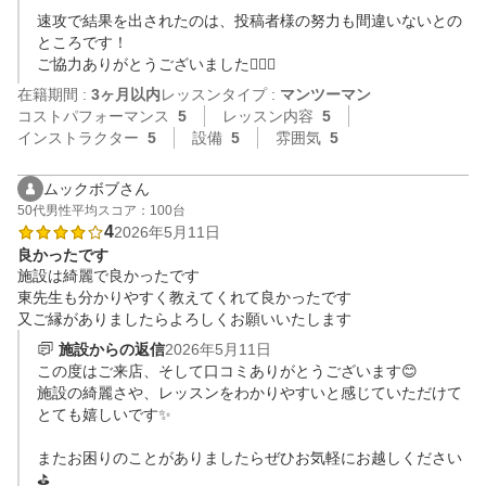
速攻で結果を出されたのは、投稿者様の努力も間違いないとの
ところです！

ご協力ありがとうございました🙇🏻‍♂️
在籍期間 :
3ヶ月以内
レッスンタイプ :
マンツーマン
コストパフォーマンス
5
レッスン内容
5
インストラクター
5
設備
5
雰囲気
5
ムックボブさん
50代
男性
平均スコア：100台
4
2026年5月11日
良かったです
施設は綺麗で良かったです

東先生も分かりやすく教えてくれて良かったです

施設からの返信
2026年5月11日
この度はご来店、そして口コミありがとうございます😊

施設の綺麗さや、レッスンをわかりやすいと感じていただけて
とても嬉しいです✨

またお困りのことがありましたらぜひお気軽にお越しください
⛳️
