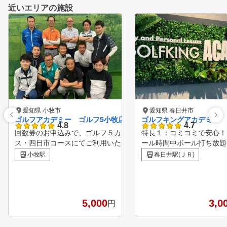
近いエリアの施設
愛知県 小牧市
愛知県 春日井市
ゴルフアカデミー ゴルフ5小牧店
ゴルフキングアカデミー
4.8
4.7
回数券のお申込みで、ゴルフ５カントリーみずなみコー
特長１：コミコミで安心！
ス・四日市コースにてご利用いただける、平日無料プレ
ール時間中ボール打ち放題
ー券をプレゼント♪ ※ご本人のみご利用可、ゴルフ場利用
長２：セミプライベートレ
小牧駅
春日井駅(ＪＲ)
税、飲食代等はお客様負担となります。詳しくは店頭で
ンだからわかりやすい！ 
ご確認ください。 楽天GORAのクチコミ評価ランキング
３：弾道計測器で正確な飛
（※2024年7月15日時点）におきまして、 愛知県で第7
や方向性を確認！ 特長４：i
位にランクインいたしました！ ランキングページ：https:
dを使って自身のスイング
5,000
3,0
円
//gora.golf.rakuten.co.jp/doc/special/ranking/lesson-kuchi
観的にチェック
komi/aichi.html#ranking 【ゴルフアカデミーの特徴】 ①
金谷多一郎プロ全監修レッスン 入会者には、金