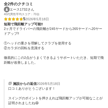
全2件のクチコミ
エース1732さん
40代
男性
平均スコア：70台
5
2026年5月18日
短期で飛距離アップ可能‼️
2ヶ月でドライバーの飛距離が245ヤードから265ヤードへ20ヤー
ドアップ‼️

①ヘッドの重さを理解してクラブを使用する

②カラダの回転を意識する

徹底的にこの2点がうまくできるようサポートいただき、短期で飛
距離が改善しました。

施設からの返信
2026年5月18日
口コミありがとうございます！

スイングのポイントを押さえれば飛距離アップが可能なことが
証明されましたね😄
