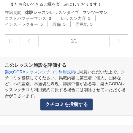
またお会いできるご縁を楽しみにしております！
在籍期間 :
体験レッスン
レッスンタイプ :
マンツーマン
コストパフォーマンス
3
レッスン内容
5
インストラクター
5
設備
5
雰囲気
5
1/1
このレッスン施設を評価する
楽天GORAレッスンクチコミ利用規約
に同意いただいた上で、ク
チコミを投稿してください。掲載内容に第三者（個人、団体な
ど）への差別、不適切な表現、誹謗中傷がある等、楽天GORAレ
ッスンクチコミ利用規約に反する場合には削除させていただく場
合がございます。
クチコミを投稿する