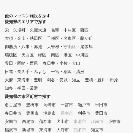
谷プロ監修レッスンテキストを無料配布！ ② ライフス
タイルに合わせてお好きな時に通えます。 曜日毎
他のレッスン施設を探す
に様々な時間帯でレッスンを行っています。 ③ 完全少
愛知県のエリアで探す
人数体制のレッスン 各コース最大5名に対して、
プロインストラクター1名がマンツーマン方式で指導しま
栄・矢場町・久屋大通
名駅・中村区・西区
す。 ④ いつでも快適室内レッスン 夏は涼しく、
大須・金山・熱田区
千種区・名東区・藤が丘
冬は暖かい、紫外線も気にならない。 ⑤ 初めての方か
ら上級者まで個別のカリキュラム（ジュニアは小学1年生
御器所・八事・赤池
大曽根・守山区・尾張旭
から） 初心者から中上級者まで、個別にカリキュ
瑞穂区・天白区・緑区
南区・港区・中川区
ラムを作成し、習得度に合わせて指導します。 ⑥ 練習
豊田・岡崎・西尾
春日井・小牧・犬山
器具を使ったドリルレッスン 150種類以上の練習
方法より、受講生に合った練習方法を提案します。 ⑦
日進・長久手・みよし
一宮・稲沢・清洲
ゴルフシミュレータによる仮想ラウンド コースデ
大府・東海市・豊明
刈谷・安城・知立
豊橋・豊川・田原
ビューに備えて、模擬ラウンドを体験できます。 ⑧ ラ
ウンドレッスン 初心者のコースデビューから中上
知多・半田・常滑
級者のベストスコア更新までしっかりサポート。 ～プラ
愛知県の市区町村で探す
ンのご説明～ ※ワンポイントレッスン、曜日・時間帯別
名古屋市
豊橋市
岡崎市
一宮市
瀬戸市
半田市
・回数券（4回か8回）でプランが分かれております。 ご
希望に合ったプランをお選びください♪
春日井市
豊川市
津島市
碧南市
刈谷市
豊田市
安城市
西尾市
蒲郡市
犬山市
常滑市
江南市
小牧市
稲沢市
新城市
東海市
大府市
知多市
知立市