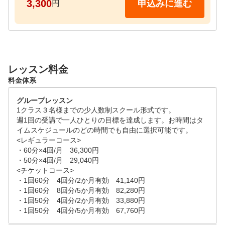
3,300
申込みに進む
円
14：00～15：00

15：10～16：10

16：20～17：30

17：40～18：40

18：50～19：50

レッスン料金
20：00～21：00

料金体系
21：10～22：10

22：20～23：20
グループレッスン
1クラス３名様までの少人数制スクール形式です。

週1回の受講で一人ひとりの目標を達成します。お時間はタ
イムスケジュールのどの時間でも自由に選択可能です。

<レギュラーコース>

・60分×4回/月　36,300円

・50分×4回/月　29,040円

<チケットコース>

・1回60分　4回分/2か月有効　41,140円

・1回60分　8回分/5か月有効　82,280円

・1回50分　4回分/2か月有効　33,880円

・1回50分　4回分/5か月有効　67,760円