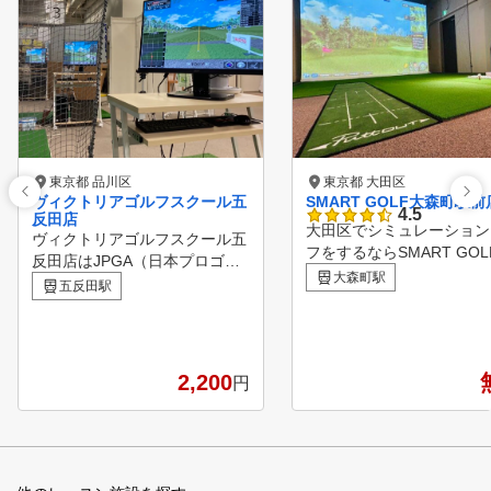
東京都 品川区
東京都 大田区
ヴィクトリアゴルフスクール五
SMART GOLF大森町駅前
4.5
反田店
大田区でシミュレーション
ヴィクトリアゴルフスクール五
フをするならSMART GOL
反田店はJPGA（日本プロゴル
！ 大森町駅前店は2ルーム
大森町駅
フ協会）公認ゴルフスクールと
五反田駅
間で集中してゴルフ練習を
して運営をしております。 駅
いただけます。 60分間のパー
近の立地と無料レンタルクラブ
ソナルレッスンも行ってい
、レンタルシューズもご用意し
で日々のお悩み解決やスキ
ておりますので、お仕事帰りな
2,200
円
ップをしていただける環境
どでも手ぶらでゴルフスクール
用意しています。
に通う事ができます。 コーチ
陣はゴルフ未経験者も多く教え
てきた経験豊富なコーチ陣とな
っておりますので、安心してゴ