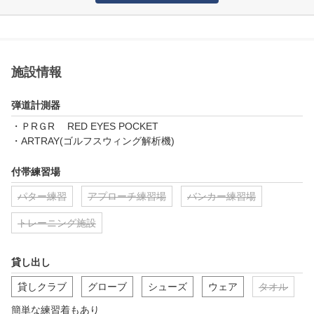
施設情報
弾道計測器
・ＰRＧR 　RED EYES POCKET

・ARTRAY(ゴルフスウィング解析機)
付帯練習場
パター練習
アプローチ練習場
バンカー練習場
トレーニング施設
貸し出し
貸しクラブ
グローブ
シューズ
ウェア
タオル
簡単な練習着もあり