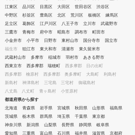
江東区
品川区
目黒区
大田区
世田谷区
渋谷区
中野区
杉並区
豊島区
北区
荒川区
板橋区
練馬区
足立区
葛飾区
江戸川区
八王子市
立川市
武蔵野市
三鷹市
青梅市
府中市
昭島市
調布市
町田市
小金井市
小平市
日野市
東村山市
国分寺市
国立市
福生市
狛江市
東大和市
清瀬市
東久留米市
武蔵村山市
多摩市
稲城市
羽村市
あきる野市
西東京市
西多摩郡 瑞穂町
西多摩郡 日の出町
西多摩郡 檜原村
西多摩郡 奥多摩町
大島町
利島村
新島村
神津島村
三宅島 三宅村
御蔵島村
八丈島 八丈町
青ヶ島村
小笠原村
都道府県から探す
北海道
青森県
岩手県
宮城県
秋田県
山形県
福島県
茨城県
栃木県
群馬県
埼玉県
千葉県
東京都
神奈川県
新潟県
山梨県
長野県
静岡県
岐阜県
愛知県
三重県
富山県
石川県
福井県
滋賀県
京都府