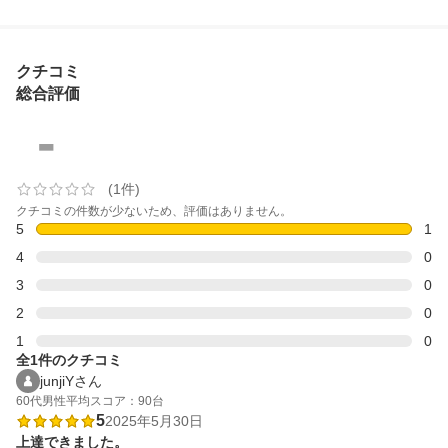
クチコミ
総合評価
-
(1件)
クチコミの件数が少ないため、評価はありません。
5
1
4
0
3
0
2
0
1
0
全1件のクチコミ
junjiYさん
60代
男性
平均スコア：90台
5
2025年5月30日
上達できました。