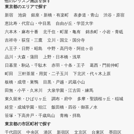
他のレッスン施設を探す
ルフデビューしていただけます
東京都のエリアで探す
。ゴルフ未経験の方にはクラブ
新宿
の握り方から、正しいアドレス
池袋
銀座・新橋・有楽町
表参道・青山
渋谷・原宿
の取り方など基礎からしっかり
恵比寿・代官山・中目黒
自由が丘・学芸大学
と御教え致しますので、ご安心
六本木・麻布十番
北千住・町屋・亀有
錦糸町・小岩・青砥
ください。 上級者の方には、
ツアープロのコーチも担当する
吉祥寺・荻窪・三鷹
立川・国立・国分寺
、ヘッドコーチの大本研太郎の
八王子・日野・昭島
中野・高円寺・阿佐ヶ谷
ゴルフ上達理論の『グラビティ
品川・大森・蒲田
メソッド』やスイング解析、弾
上野・日本橋・浅草
道測定機などを利用してご満足
日暮里・駒込・千駄木
赤羽・十条・王子
葛西・門前仲町
頂けるレッスンの提供を目指し
町田
三軒茶屋・用賀・二子玉川
下北沢・代々木上原
ております。
板橋・成増・巣鴨
目黒・戸越・武蔵小山
田無・小平・久米川
大泉学園・江古田・練馬
東久留米・ひばりヶ丘
調布・府中
多摩・聖蹟桜ヶ丘・稲城
経堂・成城学園・狛江
飯田橋・四谷・御茶ノ水
笹塚・下高井戸・千歳烏山
青梅・拝島
東京都の市区町村で探す
千代田区
中央区
港区
新宿区
文京区
台東区
墨田区