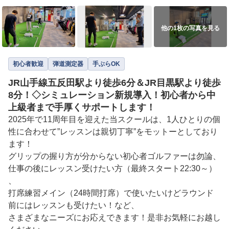
他の1枚の写真を見る
初心者歓迎
弾道測定器
手ぶらOK
JR山手線五反田駅より徒歩6分＆JR目黒駅より徒歩
8分！◇シミュレーション新規導入！初心者から中
上級者まで手厚くサポートします！
2025年で11周年目を迎えた当スクールは、1人ひとりの個
性に合わせて”レッスンは親切丁寧”をモットーとしており
ます！

グリップの握り方が分からない初心者ゴルファーは勿論、
仕事の後にレッスン受けたい方（最終スタート22:30～）
、

打席練習メイン（24時間打席）で使いたいけどラウンド
前にはレッスンも受けたい！など、

さまざまなニーズにお応えできます！是非お気軽にお越し