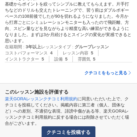
基礎からポイントを絞ってシンプルに教えてもらえます。片手打
ちなどのドリルも交えたトレーニングで、習う前はダブルボギー
ペースの108前後でしたが90を切れるようになりました。今月か
ら打席ごとにシミュレーションモニターも入ったので飛距離、方
向、スピン量などを見ながらより精度な高い練習ができるように
なりました。まずは3か月続けるとスイングの変化が実感できると
思います。
在籍期間 :
3年以上
レッスンタイプ :
グループレッスン
コストパフォーマンス
4
レッスン内容
5
インストラクター
5
設備
5
雰囲気
5
クチコミをもっと見る
このレッスン施設を評価する
楽天GORAレッスンクチコミ利用規約
に同意いただいた上で、ク
チコミを投稿してください。掲載内容に第三者（個人、団体な
ど）への差別、不適切な表現、誹謗中傷がある等、楽天GORAレ
ッスンクチコミ利用規約に反する場合には削除させていただく場
合がございます。
クチコミを投稿する