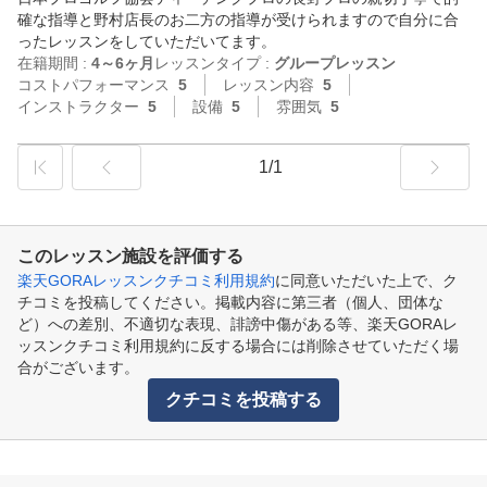
確な指導と野村店長のお二方の指導が受けられますので自分に合
ったレッスンをしていただいてます。
在籍期間 :
4～6ヶ月
レッスンタイプ :
グループレッスン
コストパフォーマンス
5
レッスン内容
5
インストラクター
5
設備
5
雰囲気
5
1/1
このレッスン施設を評価する
楽天GORAレッスンクチコミ利用規約
に同意いただいた上で、ク
チコミを投稿してください。掲載内容に第三者（個人、団体な
ど）への差別、不適切な表現、誹謗中傷がある等、楽天GORAレ
ッスンクチコミ利用規約に反する場合には削除させていただく場
合がございます。
クチコミを投稿する