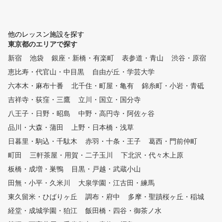
◇あなたのゴルフライフを
いただけます。 朝から夜遅く
と充実させる3つの魅力 ・
までレッスン対応！時間がない
放題 回数制限なしで利用
方も安心。 最新機器を導入、G
。全店舗が利用できるため
他のレッスン施設を探す
OLFZONのGDRを採用し、2方
イフスタイルに合わせて自
東京都のエリアで探す
向の動画管理に加えリアルな弾
通えます。 ・打ち放題 プ
道と正確な数値化によるデータ
新宿
池袋
銀座・新橋・有楽町
表参道・青山
渋谷・原宿
利用時間内であれば、納得
分析が可能です。 また半個室
まで練習可能。効率的な上
恵比寿・代官山・中目黒
自由が丘・学芸大学
空間ではGOLFZONのVISION
サポートします。 ・習い
＋を導入しており床可変式シュ
六本木・麻布十番
北千住・町屋・亀有
錦糸町・小岩・青砥
レッスン受講回数の制限な
レーション機器でラウンドに特
吉祥寺・荻窪・三鷹
立川・国立・国分寺
いつでも予約ができ、自分
化した練習もできます。 スト
ースでスキルアップを目指
八王子・日野・昭島
中野・高円寺・阿佐ヶ谷
レッチ整体、ジム施設も完備し
す。 ◇こんな方におすすめ ・
ており、練習前のストレッチや
品川・大森・蒲田
上野・日本橋・浅草
これからゴルフを始めた
練習後の身体のケアだけでなく
・スコアアップを目指して
日暮里・駒込・千駄木
赤羽・十条・王子
葛西・門前仲町
、飛距離アップに向けたトレー
方 ・ゴルフ仲間を増やし
ニングも合わせて行えます。ク
町田
三軒茶屋・用賀・二子玉川
下北沢・代々木上原
方 ・忙しい中でも効率よ
ラフトやクラブ販売も対応して
板橋・成増・巣鴨
目黒・戸越・武蔵小山
達したい方 ・継続的にレ
います、ゴルフの全てがここで
ンを受けたい方 ぜひ一度、体
田無・小平・久米川
大泉学園・江古田・練馬
完結！！
験レッスンにお越しくださ
東久留米・ひばりヶ丘
調布・府中
多摩・聖蹟桜ヶ丘・稲城
経堂・成城学園・狛江
飯田橋・四谷・御茶ノ水