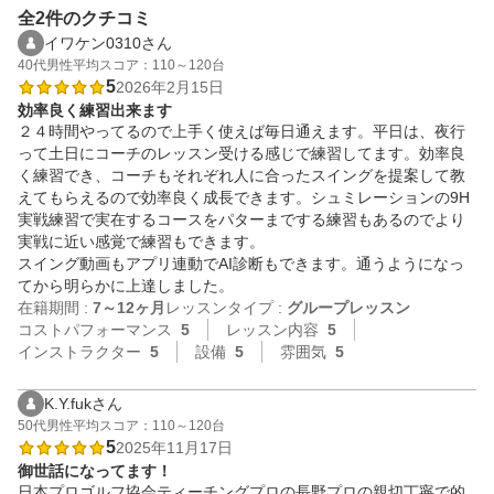
全2件のクチコミ
イワケン0310さん
40代
男性
平均スコア：110～120台
5
2026年2月15日
効率良く練習出来ます
２４時間やってるので上手く使えば毎日通えます。平日は、夜行
って土日にコーチのレッスン受ける感じで練習してます。効率良
く練習でき、コーチもそれぞれ人に合ったスイングを提案して教
えてもらえるので効率良く成長できます。シュミレーションの9H
実戦練習で実在するコースをパターまでする練習もあるのでより
実戦に近い感覚で練習もできます。

スイング動画もアプリ連動でAI診断もできます。通うようになっ
てから明らかに上達しました。
在籍期間 :
7～12ヶ月
レッスンタイプ :
グループレッスン
コストパフォーマンス
5
レッスン内容
5
インストラクター
5
設備
5
雰囲気
5
K.Y.fukさん
50代
男性
平均スコア：110～120台
5
2025年11月17日
御世話になってます！
日本プロゴルフ協会ティーチングプロの長野プロの親切丁寧で的