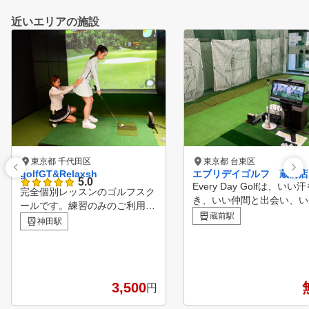
近いエリアの施設
東京都 千代田区
東京都 台東区
golfGT&Relaxsh
エブリデイゴルフ 蔵前店
5.0
Every Day Golfは、いい
完全個別レッスンのゴルフスク
き、いい仲間と出会い、い
ールです。練習のみのご利用も
間を過ごせる場所を提供し
蔵前駅
できます。 明るく開放感のあ
神田駅
。地域に密着した、ゴルフ
るゴルフ場に訪れて練習してい
のための主治医を目指し、
るような感覚、ラグジュアリー
ひとりの目標や課題に寄り
な空間を安価でご提供。 オー
ながら上達をサポートしま
プンブース２打席、半個室ブー
ゴルフを通じて、より豊か
3,500
円
ス１打席の全3打席。空間も広
実した時間をお届けします
いので気にすることなくご利用