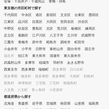
笹塚・下高井戸・千歳烏山
青梅・拝島
東京都の市区町村で探す
千代田区
中央区
港区
新宿区
文京区
台東区
墨田区
江東区
品川区
目黒区
大田区
世田谷区
渋谷区
中野区
杉並区
豊島区
北区
荒川区
板橋区
練馬区
足立区
葛飾区
江戸川区
八王子市
立川市
武蔵野市
三鷹市
青梅市
府中市
昭島市
調布市
町田市
小金井市
小平市
日野市
東村山市
国分寺市
国立市
福生市
狛江市
東大和市
清瀬市
東久留米市
武蔵村山市
多摩市
稲城市
羽村市
あきる野市
西東京市
西多摩郡 瑞穂町
西多摩郡 日の出町
西多摩郡 檜原村
西多摩郡 奥多摩町
大島町
利島村
新島村
神津島村
三宅島 三宅村
御蔵島村
八丈島 八丈町
青ヶ島村
小笠原村
都道府県から探す
北海道
青森県
岩手県
宮城県
秋田県
山形県
福島県