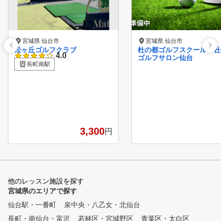
宮城県 仙台市
宮城県 仙台市
松ヶ丘ゴルフクラブ
杜の都ゴルフスクール 杜
4.0
ゴルフサロン仙台
長町南駅
3,300
円
他のレッスン施設を探す
宮城県のエリアで探す
仙台駅・一番町
泉中央・八乙女・北仙台
長町・南仙台・富沢
若林区・宮城野区
青葉区・太白区