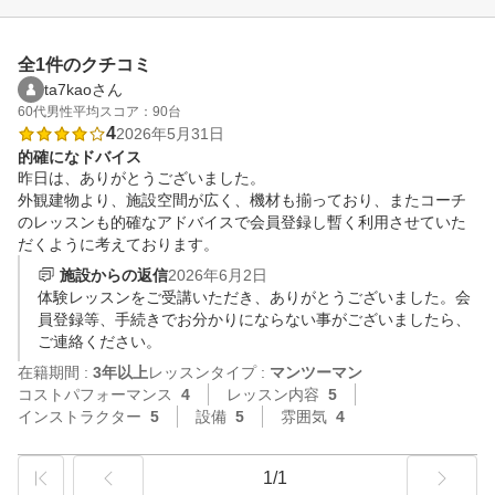
全1件のクチコミ
ta7kaoさん
60代
男性
平均スコア：90台
4
2026年5月31日
的確になドバイス
昨日は、ありがとうございました。

外観建物より、施設空間が広く、機材も揃っており、またコーチ
のレッスンも的確なアドバイスで会員登録し暫く利用させていた
だくように考えております。
施設からの返信
2026年6月2日
体験レッスンをご受講いただき、ありがとうございました。会
員登録等、手続きでお分かりにならない事がございましたら、
ご連絡ください。
在籍期間 :
3年以上
レッスンタイプ :
マンツーマン
コストパフォーマンス
4
レッスン内容
5
インストラクター
5
設備
5
雰囲気
4
1/1