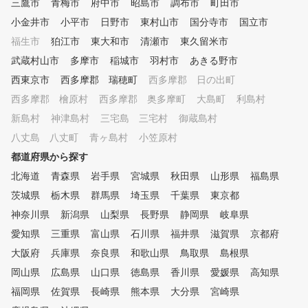
三鷹市
青梅市
府中市
昭島市
調布市
町田市
小金井市
小平市
日野市
東村山市
国分寺市
国立市
福生市
狛江市
東大和市
清瀬市
東久留米市
武蔵村山市
多摩市
稲城市
羽村市
あきる野市
西東京市
西多摩郡 瑞穂町
西多摩郡 日の出町
西多摩郡 檜原村
西多摩郡 奥多摩町
大島町
利島村
新島村
神津島村
三宅島 三宅村
御蔵島村
八丈島 八丈町
青ヶ島村
小笠原村
都道府県から探す
北海道
青森県
岩手県
宮城県
秋田県
山形県
福島県
茨城県
栃木県
群馬県
埼玉県
千葉県
東京都
神奈川県
新潟県
山梨県
長野県
静岡県
岐阜県
愛知県
三重県
富山県
石川県
福井県
滋賀県
京都府
大阪府
兵庫県
奈良県
和歌山県
鳥取県
島根県
岡山県
広島県
山口県
徳島県
香川県
愛媛県
高知県
福岡県
佐賀県
長崎県
熊本県
大分県
宮崎県