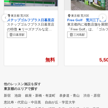
東京都 荒川区
東京都 荒川区
ステップゴルフプラス日暮里店
Free Golf 荒川三丁目店
ステップゴルフプラス日暮里店
東京都内に複数店舗を展開
の特徴 ★リーズナブルな定額
「Free Golf」は、「ゴル
制の料金プランで通い放題・打
もっと身近なスポーツに」
日暮里駅
三河島駅
ち放題！ ★ＪＲ山手線「日暮
う想いから生まれた、無人
里駅」徒歩３分 ★クラブ、シ
のシミュレーションゴルフ
ューズすべてレンタル無料！
場です。 全店舗通い放題なの
★上級者だけでなく、初心者の
で、ご自宅や職場の近く、
方も多数在籍！ ★女性も気軽
いは気分に合わせて、どの
無料
5,5
に通えます！ ★コースレッス
でも自由に練習できます。 
ン多数開催中！ ★ステップゴ
打席に高解像度シミュレー
ルフ認定コーチによる個別レッ
を完備し、SKYTRAK（ス
スン ★インドアゴルフスクー
トラック）などの弾道測定
ルNo1の店舗数
利用可能。リアルなコース
他のレッスン施設を探す
をしながら、ご自身のスイ
東京都のエリアで探す
映像や弾道の記録を確認し
新宿
池袋
銀座・新橋・有楽町
表参道・青山
渋谷・原宿
細な分析を行うことで、効
なスキルアップをサポート
恵比寿・代官山・中目黒
自由が丘・学芸大学
す。 半個室のプライベート空