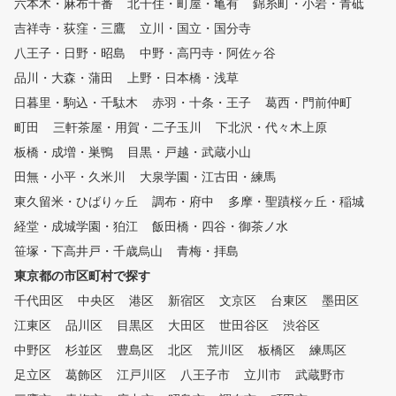
六本木・麻布十番
北千住・町屋・亀有
錦糸町・小岩・青砥
間なので、周囲を気にする
吉祥寺・荻窪・三鷹
立川・国立・国分寺
なく、ご自身のペースで集
て練習に打ち込めます。深
八王子・日野・昭島
中野・高円寺・阿佐ヶ谷
早朝など、お客様のライフ
品川・大森・蒲田
上野・日本橋・浅草
イルに合わせて24時間い
ご利用いただけます。（一
日暮里・駒込・千駄木
赤羽・十条・王子
葛西・門前仲町
舗を除く）
町田
三軒茶屋・用賀・二子玉川
下北沢・代々木上原
板橋・成増・巣鴨
目黒・戸越・武蔵小山
田無・小平・久米川
大泉学園・江古田・練馬
東久留米・ひばりヶ丘
調布・府中
多摩・聖蹟桜ヶ丘・稲城
経堂・成城学園・狛江
飯田橋・四谷・御茶ノ水
笹塚・下高井戸・千歳烏山
青梅・拝島
東京都の市区町村で探す
千代田区
中央区
港区
新宿区
文京区
台東区
墨田区
江東区
品川区
目黒区
大田区
世田谷区
渋谷区
中野区
杉並区
豊島区
北区
荒川区
板橋区
練馬区
足立区
葛飾区
江戸川区
八王子市
立川市
武蔵野市