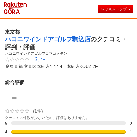
レッスントップへ
東京都
ハコニワインドアゴルフ駒込店
のクチコミ・
評判・評価
ハコニワインドアゴルフコマゴメテン
-
1件
東京都 文京区本駒込4-47-4 本駒込KOUZ 2F
総合評価
-
(1件)
クチコミの件数が少ないため、評価はありません。
5
0
4
1