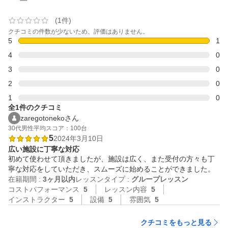
(1件)
クチコミの件数が少ないため、評価はありません。
5
1
4
0
3
0
2
0
1
0
全1件のクチコミ
zaregotonekoさん
30代
男性
平均スコア：100台
5
2024年3月10日
広い施設に丁寧な対応
初めて使わせて頂きましたが、施設は広く、また受付の方々も丁
寧な対応をしていただき、スムーズに始めることができました。
在籍期間 :
3ヶ月以内
レッスンタイプ :
グループレッスン
コストパフォーマンス
5
レッスン内容
5
インストラクター
5
設備
5
雰囲気
5
クチコミをもっと見る