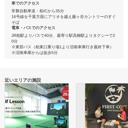
車でのアクセス
常磐自動車道・柏ICから35分

16号線を千葉方面にアリオを越え藤ヶ谷カントリーのすぐ
そば
電車・バスでのアクセス
JR柏駅よりバスで40分、最寄り駅高柳駅よりタクシーで2
0分

※東部バス（柏東口乗り場1より沼南車庫行き最終下車）

※沼南車庫からは徒歩5分
近いエリアの施設