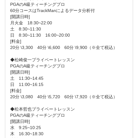
PGAのA級ティーチングプロ

60分コースはTrackManによるデータ分析付

[開講日時]

月火金　18:30~22:00

土　8:30~11:30

日　8:30~11:30　16:00~20:00

[料金]

20分 \3,300　40分 \6,600　60分 \9,900（※全て税込）

◆松崎俊一プライベートレッスン

PGAのA級ティーチングプロ

[開講日時]

土　11:30~14:45

日　11:00~16:15

[料金]

20分 \3,080　40分 \5,720　60分 \7,920（※全て税込）

◆松本哲也プライベートレッスン

PGAのA級ティーチングプロ

[開講日時]

水　9:25~10:25

木　16:30~18:30
