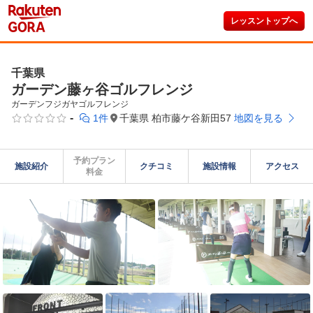
レッスントップへ
千葉県
ガーデン藤ヶ谷ゴルフレンジ
ガーデンフジガヤゴルフレンジ
-
1件
千葉県 柏市藤ケ谷新田57
地図を見る
予約プラン

施設紹介
クチコミ
施設情報
アクセス
料金