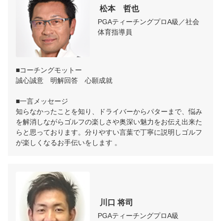
 松本　哲也
PGAティーチングプロA級／社会
体育指導員
■コーチングモットー

誠心誠意　明解回答　心願成就

■一言メッセージ

知らなかったことを知り、ドライバーからパターまで、悩み
を解消しながらゴルフの楽しさや奥深い魅力をお伝え出来た
らと思っております。分りやすい言葉で丁寧に説明しゴルフ
が楽しくなるお手伝いをします 。
 川口 将司
PGAティーチングプロA級