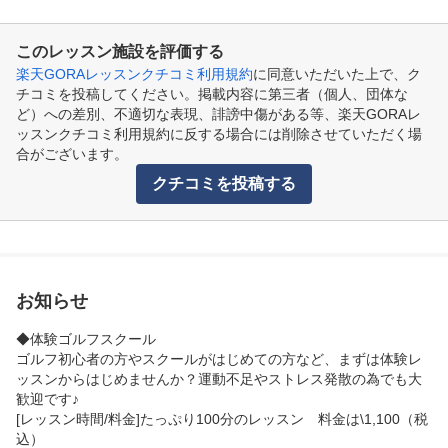
このレッスン施設を評価する
楽天GORAレッスンクチコミ利用規約
に同意いただいた上で、ク
チコミを投稿してください。掲載内容に第三者（個人、団体な
ど）への差別、不適切な表現、誹謗中傷がある等、楽天GORAレ
ッスンクチコミ利用規約に反する場合には削除させていただく場
合がございます。
クチコミを投稿する
お知らせ
◆体験ゴルフスクール

ゴルフ初心者の方やスクールがはじめての方など、まずは体験レ
ッスンからはじめませんか？運動不足やストレス発散の為でも大
歓迎です♪

[レッスン時間/料金]たっぷり100分のレッスン　料金は\1,100（税
込）
