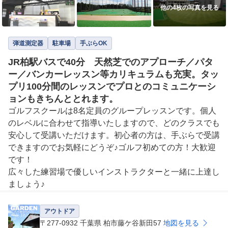
他の4枚の写真を見る
弾道測定器
駐車場
手ぶらOK
JR柏駅バスで40分 天然芝でのアプローチ／パタ
ー／バンカーレッスン等カリキュラムも充実。タッ
プリ100分間のレッスンでプロとのコミュニケーシ
ョンもきちんととれます。
ゴルフスクールは8名定員のグループレッスンです。個人
のレベルに合わせて指導いたしますので、どのクラスでも
安心して受講いただけます。初心者の方は、手ぶらで受講
できますのでお気軽にどうぞ♪ゴルフ初めての方！大歓迎
です！

広々した練習場で優しいインストラクターと一緒に上達し
ましょう♪
アウトドア
〒277-0932 千葉県 柏市藤ケ谷新田57
地図を見る