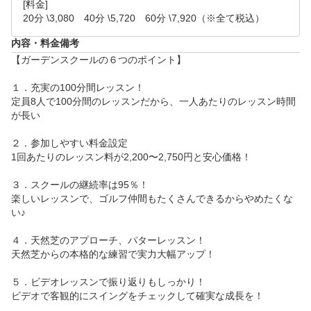
[料金]

20分 \3,080　40分 \5,720　60分 \7,920（※全て税込）
内容・料金備考
【ガーデンスクールの６つのポイント】

１．充実の100分間レッスン！

定員8人で100分間のレッスンだから、一人あたりのレッスン時間
が長い

２．参加しやすい料金設定

1回あたりのレッスン料が2,200〜2,750円と安心価格！

３．スクールの継続率は95％！

楽しいレッスンで、ゴルフ仲間もたくさんできるからやめたくな
い♪

４．天然芝のアプローチ、パターレッスン！

天然芝からの本格的な練習で実力大幅アップ！

５．ビデオレッスンで振り返りもしっかり！

ビデオで客観的にスイングをチェックして確実な成長を！
