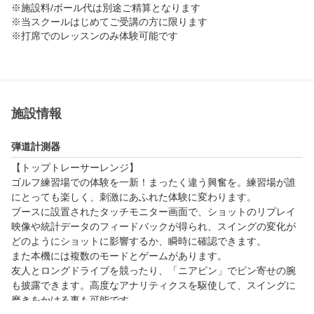
※施設料/ボール代は別途ご精算となります

※当スクールはじめてご受講の方に限ります

※打席でのレッスンのみ体験可能です

◆お試しスクール

本入校前に3回分のお試しレッスンはいかがでしょうか？全て違う
インストラクターで受講も可能！バンカーやアプローチのレッス
ンも選べます♪

施設情報
[レッスン時間/料金]たっぷり100分のレッスン　料金は\6,600（税
込）

弾道計測器
※施設料/ボール代は別途ご精算となります

※当スクールはじめてご受講の方に限ります

【トップトレーサーレンジ】

※アプローチ・パター場利用料は別途ご精算となります
ゴルフ練習場での体験を⼀新！まったく違う興奮を。練習場が誰
にとっても楽しく、刺激にあふれた体験に変わります。

ブースに設置されたタッチモニター画⾯で、ショットのリプレイ
映像や統計データのフィードバックが得られ、スイングの変化が
どのようにショットに影響するか、瞬時に確認できます。 

また本機には複数のモードとゲームがあります。

友人とロングドライブを競ったり、「ニアピン」でピン寄せの腕
も披露できます。高度なアナリティクスを駆使して、スイングに
磨きをかける事も可能です。
