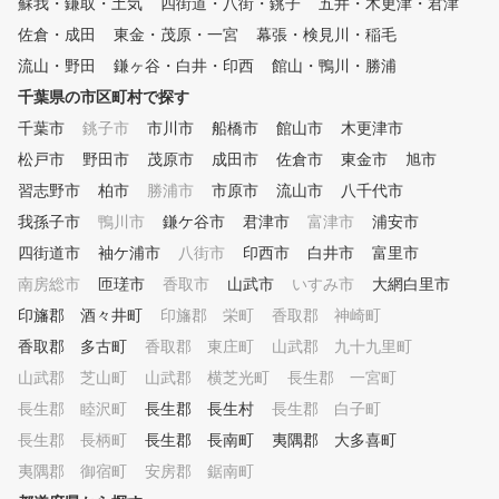
蘇我・鎌取・土気
四街道・八街・銚子
五井・木更津・君津
佐倉・成田
東金・茂原・一宮
幕張・検見川・稲毛
流山・野田
鎌ヶ谷・白井・印西
館山・鴨川・勝浦
千葉県の市区町村で探す
千葉市
銚子市
市川市
船橋市
館山市
木更津市
松戸市
野田市
茂原市
成田市
佐倉市
東金市
旭市
習志野市
柏市
勝浦市
市原市
流山市
八千代市
我孫子市
鴨川市
鎌ケ谷市
君津市
富津市
浦安市
四街道市
袖ケ浦市
八街市
印西市
白井市
富里市
南房総市
匝瑳市
香取市
山武市
いすみ市
大網白里市
印旛郡 酒々井町
印旛郡 栄町
香取郡 神崎町
香取郡 多古町
香取郡 東庄町
山武郡 九十九里町
山武郡 芝山町
山武郡 横芝光町
長生郡 一宮町
長生郡 睦沢町
長生郡 長生村
長生郡 白子町
長生郡 長柄町
長生郡 長南町
夷隅郡 大多喜町
夷隅郡 御宿町
安房郡 鋸南町