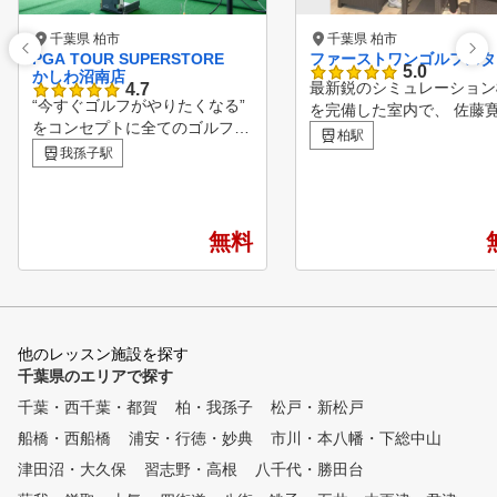
千葉県 柏市
千葉県 柏市
PGA TOUR SUPERSTORE
ファーストワンゴルフスタ
5.0
かしわ沼南店
最新鋭のシミュレーション
4.7
“今すぐゴルフがやりたくなる”
を完備した室内で、 佐藤
をコンセプトに全てのゴルファ
プロによる本格的なゴルフ
柏駅
ーのための、ショップという概
我孫子駅
スンを体験しませんか？ 
念を超えたビッグスケールのゴ
験の方からアスリートゴル
ルフテーマパークです。 ■POI
ーまで、 すべてのゴルフ
NT１ スクール受け放題！ レ
が快適に楽しく上達できる
ッスンの回数制限はないので何
無料
の空間をご用意。 あなた
回でも受けることができます！
ルフライフを、さらに充実
また、2回分の先行予約が可能
ものへと導きます。
です。 ■POINT2レッスンカル
テ完備(個人ごと) カルテがある
ので、いつもと違うコーチでも
他のレッスン施設を探す
ご自分にあったレッスンが受け
千葉県のエリアで探す
られる。 ■POINT3 PGAのテ
千葉・西千葉・都賀
柏・我孫子
松戸・新松戸
ィーチングプロが監修(プロゴ
船橋・西船橋
ルフ協会) 優しいプロが楽しい
浦安・行徳・妙典
市川・本八幡・下総中山
レッスンを実施！ 普段聞きに
津田沼・大久保
習志野・高根
八千代・勝田台
くいことも気軽に質問できる！